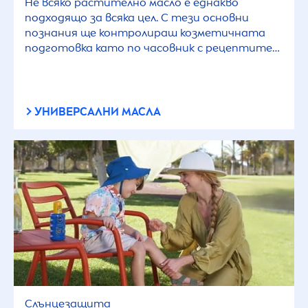
Не всяко растително масло е еднакво
подходящо за всяка цел. С тези основни
познания ще контролираш козметичната
подготовка като по часовник с рецептите
„направи си сам“.
УНИВЕРСАЛНИ МАСЛА
Слънцезащита