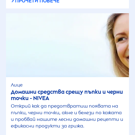
ПРОЧЕТИ ПОВЕЧЕ
ТИП КОЖА
За всеки тип кожа
Зряла кожа
Чувствителна кожа
Лице
ТИП КОСА
Домашни средства срещу пъпки и черни
точки -
NIVEA
Боядисана коса
Открий как да предотвратиш появата на
пъпки, черни точки, акне и белези по кожата
и пробвай нашите лесни домашни рецепти и
За всеки тип коса
ефикасни продукти за грижа.