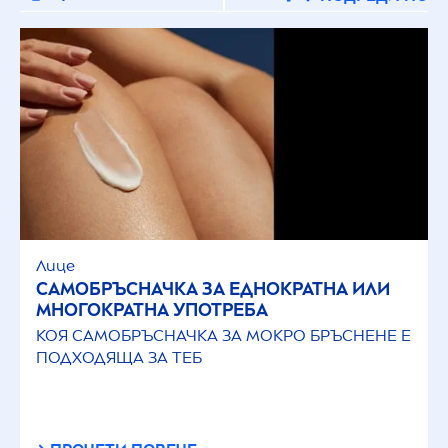
Слънцезащитни продукти
Стилизиране
Тяло
Шампоан и балсам
ТИП СЪДЪРЖАНИЕ
Лице
САМОБРЪСНАЧКА ЗА ЕДНОКРАТНА ИЛИ
МНОГОКРАТНА УПОТРЕБА
Видео
КОЯ САМОБРЪСНАЧКА ЗА МОКРО БРЪСНЕНЕ Е
ПОДХОДЯЩА ЗА ТЕБ
Обучителни видеа
Статии