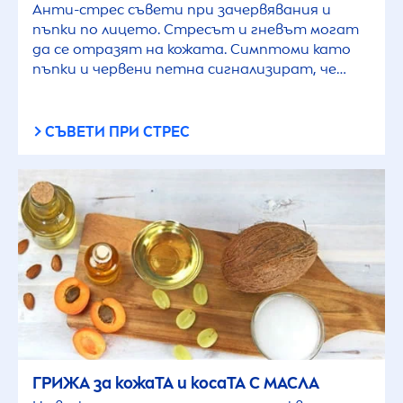
Анти-стрес съвети при зачервявания и
пъпки по лицето. Стресът и гневът могат
да се отразят на кожата. Симптоми като
пъпки и червени петна сигнализират, че
балансът е нарушен. Научи тук защо
релаксацията е още по-важна сега.
СЪВЕТИ ПРИ СТРЕС
ГРИЖА за кожаТА и косаТА С МАСЛА