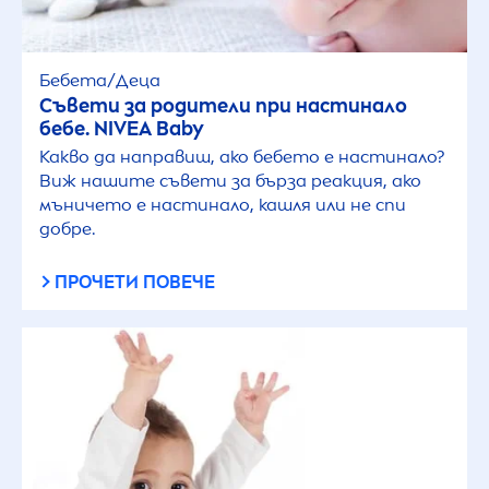
Бебета/Деца
Съвети за родители при настинало
бебе.
NIVEA
Baby
Какво да направиш, ако бебето е настинало?
Виж нашите съвети за бърза реакция, ако
мъничето е настинало, кашля или не спи
добре.
ПРОЧЕТИ ПОВЕЧЕ