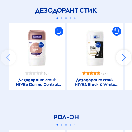
ДЕЗОДОРАНТ СТИК
(0)
(27)
Дезодорант стик
Дезодорант стик
NIVEA
Derma Control
NIVEA
Black
&
White
Clinical Ultra Comfort
Invisible Silky Smooth
РОЛ-ОН