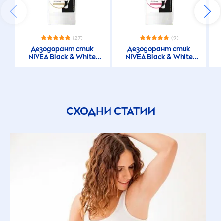
(27)
(9)
Дезодорант стик
Дезодорант стик
NIVEA
Black
&
White
NIVEA
Black
&
White
Invisible Silky Smooth
Invisible Clear
СХОДНИ СТАТИИ