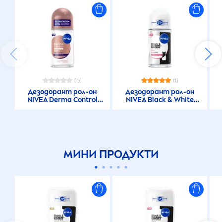
(0)
(1)
Дезодорант рол-он
Дезодорант рол-он
NIVEA
Derma Control
NIVEA
Black
&
White
Clinical Ultra Comfort
Invisible Clear
МИНИ ПРОДУКТИ