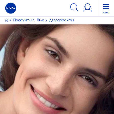
ФИЛТРИ
Продукти
Тяло
Дезодоранти
ПРОДУКТОВА СЕРИЯ
Double Effect
Fresh Comfort
Fresh Flower
Fresh Natural
Invisible for Black & White