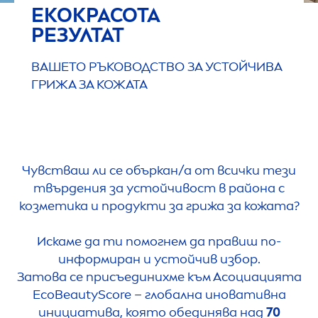
ЕКОКРАСОТА
РЕЗУЛТАТ
ВАШЕТО РЪКОВОДСТВО ЗА УСТОЙЧИВА
ГРИЖА ЗА КОЖАТА
Чувстваш ли се объркан/а от всички тези
твърдения за устойчивост в района с
козметика и продукти за грижа за кожата?
Искаме да ти помогнем да правиш по-
информиран и устойчив избор.
Затова се присъединихме към Асоциацията
Eco
Beauty
Score – глобална иновативна
инициатива, която обединява над
70