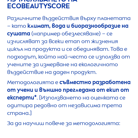
ECO
BEAUTY
SCORE
Различните въздействия върху планетата
– като
климат, вода и биоразнообразие на
сушата
(например обезлесяване) – се
изчисляват за всеки етап от жизнения
цикъл на продукта и се обединяват. Това е
подходът, който най-често се използва от
учените за измерване на екологичното
въздействие на даден продукт.
Методологията е
съвместно разработена
от учени и външно прегледана от екип от
експерти*
. [Използването на оценката се
одитира редовно от независима трета
страна.]
За да научиш повече за методологията: