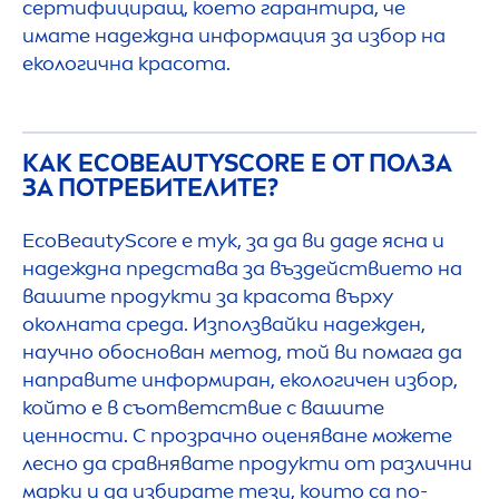
сертифициращ, което гарантира, че
имате надеждна информация за избор на
екологична красота.
КАК ECO
BEAUTY
SCORE Е ОТ ПОЛЗА
ЗА ПОТРЕБИТЕЛИТЕ?
Eco
Beauty
Score е тук, за да ви даде ясна и
надеждна представа за въздействието на
вашите продукти за красота върху
околната среда. Използвайки надежден,
научно обоснован метод, той ви помага да
направите информиран, екологичен избор,
който е в съответствие с вашите
ценности. С прозрачно оценяване можете
лесно да сравнявате продукти от различни
марки и да избирате тези, които са по-