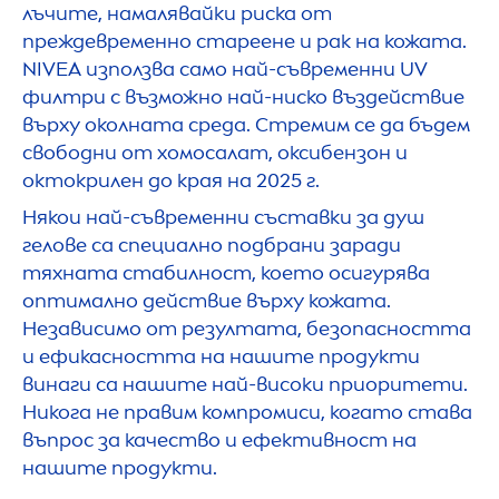
лъчите, намалявайки риска от
преждевременно стареене и рак на кожата.
NIVEA
използва само най-съвременни UV
филтри с възможно най-ниско въздействие
върху околната среда. Стремим се да бъдем
свободни от хомосалат, оксибензон и
октокрилен до края на 2025 г.
Някои най-съвременни съставки за душ
гелове са специално подбрани заради
тяхната стабилност, което осигурява
оптимално действие върху кожата.
Независимо от резултата, безопасността
и ефикасността на нашите продукти
винаги са нашите най-високи приоритети.
Никога не правим компромиси, когато става
въпрос за качество и ефективност на
нашите продукти.