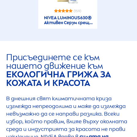
(159)
NIVEA
LUMINOUS
630®
Активен Серум срещу
пигментни петна
Присъединете се към
нашето движение към
ЕКОЛОГИЧНА ГРИЖА ЗА
КОЖАТА И КРАСОТА
В днешния свят климатичната криза
изглежда непреодолима и може да изглежда
невъзможно да се направи разлика. Всеки
избор, който правим, влияе върху околната
среда и индустрията за красота не прави
изключение.
NIVEA
вярва в
силата на