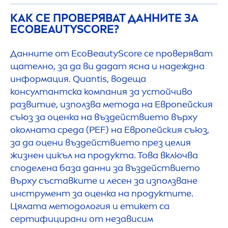
КАК СЕ ПРОВЕРЯВАТ ДАННИТЕ ЗА
ECO
BEAUTY
SCORE?
Данните от Eco
Beauty
Score се проверяват
щателно, за да ви дадат ясна и надеждна
информация. Quantis, водеща
консултантска компания за устойчиво
развитие, използва метода на Европейския
съюз за оценка на въздействието върху
околната среда (PEF) на Европейския съюз,
за да оцени въздействието през целия
жизнен цикъл на продукта. Това включва
споделена база данни за въздействието
върху съставките и лесен за използване
инструмент за оценка на продуктите.
Цялата методология и етикет са
сертифицирани от независим