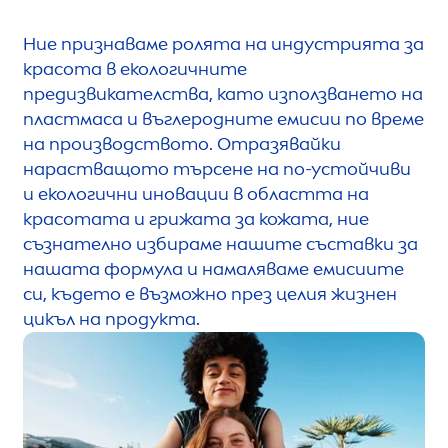
Ние признаваме ролята на индустрията за
красота в екологичните
предизвикателства, като използването на
пластмаса и въглеродните емисии по време
на производството. Отразявайки
нарастващото търсене на по-устойчиви
и екологични иновации в областта на
красотата и грижата за кожата, ние
съзнателно избираме нашите съставки за
нашата формула и намаляваме емисиите
си, където е възможно през целия жизнен
цикъл на продукта.