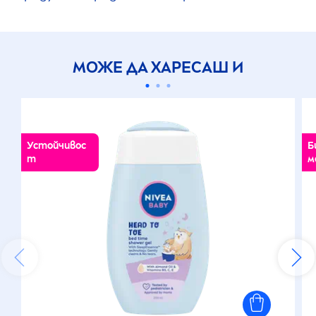
МОЖЕ ДА ХАРЕСАШ И
Устойчивос
Б
т
м