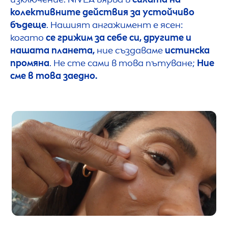
колективните действия за устойчиво
бъдеще
. Нашият ангажимент е ясен:
когато
се грижим за себе си, другите и
нашата планета,
ние създаваме
истинска
промяна
. Не сте сами в това пътуване;
Ние
сме в това заедно.