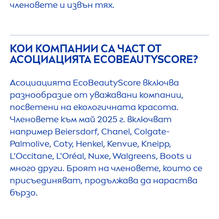
членовете и извън тях.
КОИ КОМПАНИИ СА ЧАСТ ОТ
АСОЦИАЦИЯТА ECO
BEAUTY
SCORE?
Асоциацията Eco
Beauty
Score включва
разнообразие от уважавани компании,
посветени на екологичната красота.
Членовете към май 2025 г. включват
например Beiersdorf, Chanel, Colgate-
Palmolive, Coty, Henkel, Kenvue, Kneipp,
L'Occitane, L'Oréal, Nuxe, Walgreens, Boots и
много други. Броят на членовете, които се
присъединяват, продължава да нараства
бързо.