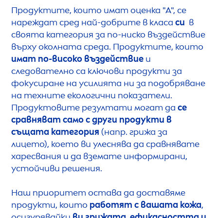
Продуктите, които имат оценка "А", се
нареждат сред най-добрите в класа
си
в
своята категория за по-ниско въздействие
върху околната среда. Продуктите, които
имат по-високо въздействие
и
следователно са ключови продукти за
фокусиране на усилията ни за подобряване
на техните екологични показатели.
Продуктовите резултати могат да
се
сравняват само с
други продукти в
същата категория
(напр. грижа за
лицето), което ви улеснява да сравнявате
харесвания и да вземате информирани,
устойчиви решения.
Наш приоритет остава да доставяме
продукти, които
работят с вашата кожа
,
осигурявайки
ви грижата, ефикасността и