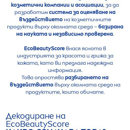
козметични компании и асоциации
, за да
разработим
система за оценяване на
въздействието
на козметичните
продукти върху околната среда –
базирана
на науката и независимо проверена
.
Eco
Beauty
Score
внася яснота в
индустрията за красота и грижа за
кожата, като ви предлага надеждна
информация.
Това опростява
разбирането на
въздействието
върху околната среда на
продуктите, които обичате.
Декодиране на
Eco
Beauty
Score