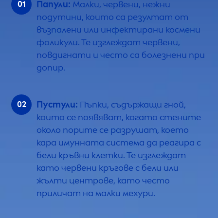
Папули:
Малки, червени, нежни
подутини, които са резултат от
възпалени или инфектирани космени
фоликули. Те изглеждат червени,
повдигнати и често са болезнени при
допир.
Пустули:
Пъпки, съдържащи гной,
които се появяват, когато стените
около порите се разрушат, което
кара имунната система да реагира с
бели кръвни клетки. Те изглеждат
като червени кръгове с бели или
жълти центрове, като често
приличат на малки мехури.