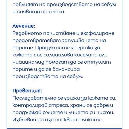
повлияят на производството на себум
и появата на пъпки.
Лечение:
Редовното почистване и ексфолиране
предотвратяват запушването на
порите. Продуктите за грижа за
кожата със салицилова киселина или
ниацинамид помагат да се отпушат
порите и да се балансира
производството на себум.
Превенция:
Последователно се грижи за кожата си,
контролирай стреса, храни се добре и
поддържай ръцете и лицето си чисти.
Избягвай да изстискваш пъпките.