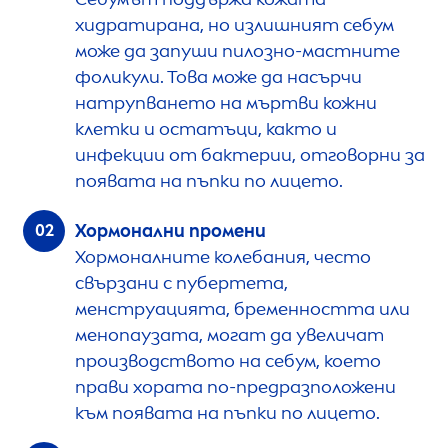
хидратирана, но излишният себум
може да запуши пилозно-мастните
фоликули. Това може да насърчи
натрупването на мъртви кожни
клетки и остатъци, както и
инфекции от бактерии, отговорни за
появата на пъпки по лицето.
Хормонални промени
Хормоналните колебания, често
свързани с пубертета,
менструацията, бременността или
менопаузата, могат да увеличат
производството на себум, което
прави хората по-предразположени
към появата на пъпки по лицето.