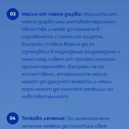
Масло от чаено дърво:
Маслото от
чаено дърво има антибактериални
свойства и може да помогне в
справянето с пъпки по лицето.
Въпреки това е важно да го
използваш в подходящо разреждане и
само след съвет от професионален
ароматерапевт. Въпреки че са
естествени, етеричните масла
могат да дразнят кожата и някои
хора могат да получат реакции на
чувствителност.
Точково лечение:
За целенасочено
лечение можеш да посетиш своя