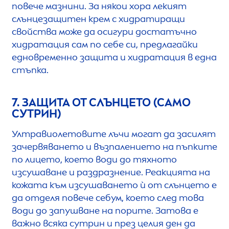
повече мазнини. За някои хора лекият
слънцезащитен крем с хидратиращи
свойства може да осигури достатъчно
хидратация сам по себе си, предлагайки
едновременно защита и хидратация в една
стъпка.
7. ЗАЩИТА ОТ СЛЪНЦЕТО (САМО
СУТРИН)
Ултравиолетовите лъчи могат да засилят
зачервяването и възпалението на пъпките
по лицето, което води до тяхното
изсушаване и раздразнение. Реакцията на
кожата към изсушаването ѝ от слънцето е
да отделя повече себум, което след това
води до запушване на порите. Затова е
важно всяка сутрин и през целия ден да