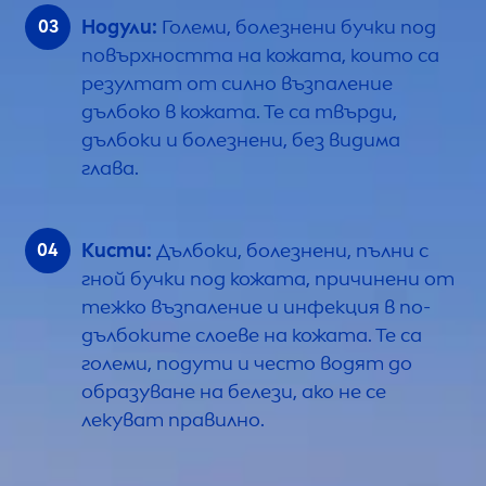
Нодули:
Големи, болезнени бучки под
повърхността на кожата, които са
резултат от силно възпаление
дълбоко в кожата. Те са твърди,
дълбоки и болезнени, без видима
глава.
Кисти:
Дълбоки, болезнени, пълни с
гной бучки под кожата, причинени от
тежко възпаление и инфекция в по-
дълбоките слоеве на кожата. Те са
големи, подути и често водят до
образуване на белези, ако не се
лекуват правилно.