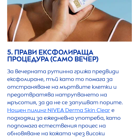
5. ПРАВИ ЕКСФОЛИРАЩА
ПРОЦЕДУРА (САМО ВЕЧЕР)
За вечерната рутинна грижа предвиди
ексфолиране, тъй като то помага за
отстраняване на мъртвите клетки и
предотвратява натрупването на
мръсотия, за да не се запушват порите.
Нощен пилинг
NIVEA
Derma
Skin
Clear
е
подходящ за ежедневна употреба, като
подпомага естествения процес на
обновяване на кожата чрез високи