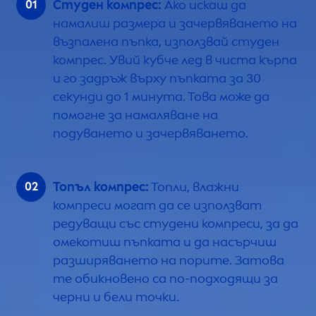
Студен компрес:
Ако искаш да
намалиш размера и зачервяването на
възпалена пъпка, използвай студен
компрес. Увий кубче лед в чиста кърпа
и го задръж върху пъпката за 30
секунди до 1 минута. Това може да
помогне за намаляване на
подуването и зачервяването.
Топъл компрес:
Топли, влажни
компреси могат да се използват
редуващи със студени компреси, за да
омекотиш пъпката и да насърчиш
разширяването на порите. Затова
те обикновено са по-подходящи за
черни и бели точки.