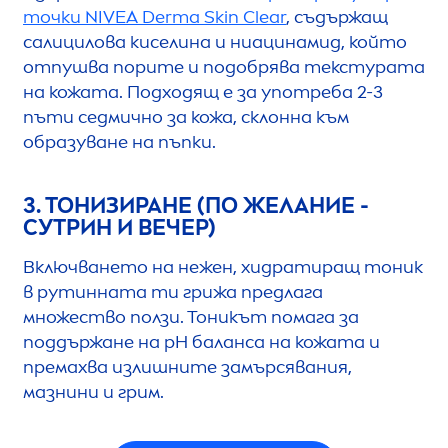
точки
NIVEA
Derma
Skin
Clear
, съдържащ
салицилова киселина и ниацинамид, който
отпушва порите и подобрява текстурата
на кожата. Подходящ е за употреба 2-3
пъти седмично за кожа, склонна към
образуване на пъпки.
3. ТОНИЗИРАНЕ (ПО ЖЕЛАНИЕ -
СУТРИН И ВЕЧЕР)
Включването на нежен, хидратиращ тоник
в рутинната ти грижа предлага
множество ползи. Тоникът помага за
поддържане на pH баланса на кожата и
премахва излишните замърсявания,
мазнини и грим.