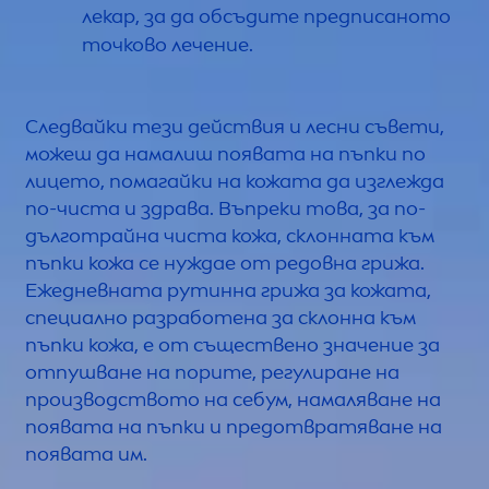
лекар, за да обсъдите предписаното
точково лечение.
Следвайки тези действия и лесни съвети,
можеш да намалиш появата на пъпки по
лицето, помагайки на кожата да изглежда
по-чиста и здрава. Въпреки това, за по-
дълготрайна чиста кожа, склонната към
пъпки кожа се нуждае от редовна грижа.
Ежедневната рутинна грижа за кожата,
специално разработена за склонна към
пъпки кожа, е от съществено значение за
отпушване на порите, регулиране на
производството на себум, намаляване на
появата на пъпки и предотвратяване на
появата им.