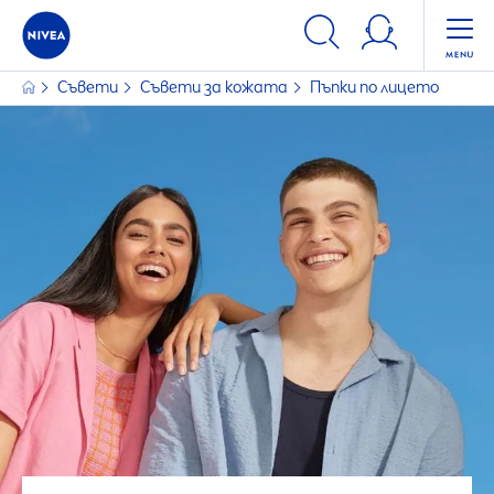
Съвети
Съвети за кожата
Пъпки по лицето