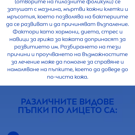
(отворите на пилозните фоликули) се
запушат с мазнина, мъртви кожни клетки и
мръсотия, което позволява на бактериите
да се развиват и да причиняват възпаление.
Фактори като хормони, диета, стрес и
навици за грижа за кожата допринасят за
развитието им. Разбирането на тези
причини и проучването на възможностите
за лечение може да помогне за справяне и
намаляване на пъпките, което да доведе до
по-чиста кожа.
РАЗЛИЧНИТЕ ВИДОВЕ
ПЪПКИ ПО ЛИЦЕТО СА: