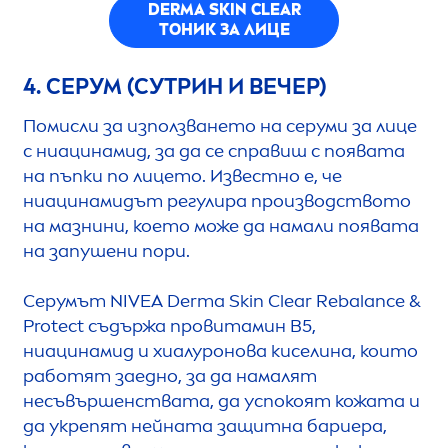
DERMA
SKIN
CLEAR
ТОНИК ЗА ЛИЦЕ
4. СЕРУМ (СУТРИН И ВЕЧЕР)
Помисли за използването на серуми за лице
с ниацинамид, за да се справиш с появата
на пъпки по лицето. Известно е, че
ниацинамидът регулира производството
на мазнини, което може да намали появата
на запушени пори.
Серумът
NIVEA
Derma
Skin
Clear Re
balance
&
Protect
съдържа провитамин В5,
ниацинамид и хиалуронова киселина, които
работят заедно, за да намалят
несъвършенствата, да успокоят кожата и
да укрепят нейната защитна бариера,