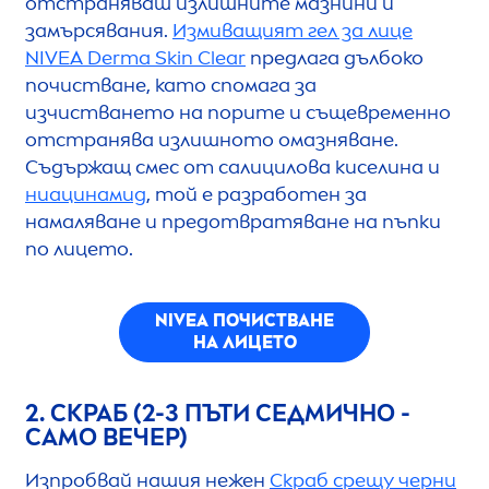
отстраняваш излишните мазнини и
замърсявания.
Измиващият гел за лице
NIVEA
Derma
Skin
Clear
предлага дълбоко
почистване, като спомага за
изчистването на порите и същевременно
отстранява излишното омазняване.
Съдържащ смес от салицилова киселина и
ниацинамид
, той е разработен за
намаляване и предотвратяване на пъпки
по лицето.
NIVEA
ПОЧИСТВАНЕ
НА ЛИЦЕТО
2. СКРАБ (2-3 ПЪТИ СЕДМИЧНО -
САМО ВЕЧЕР)
Изпробвай нашия нежен
Скраб срещу черни