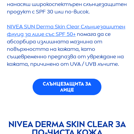
нанасяш широкоспектърен слънцезащитен
продукт с SPF 30 или по-висок.
NIVEA
SUN
Derma
Skin
Clear Слънцезащитен
флуид за лице със SPF 50+
помага да се
абсорбира излишната мазнина от
повърхността на кожата, като
същевременно предпазва от увреждане на
кожата, причинено от UVA / UVB лъчите.
СЛЪНЦЕЗАЩИТА ЗА
ЛИЦЕ
NIVEA
DERMA
SKIN
CLEAR ЗА
ПО-ЧИСТА КОЖА