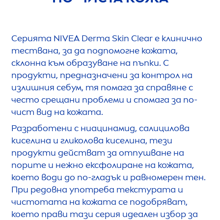
Серията
NIVEA
Derma
Skin
Clear е клинично
тествана, за да подпомогне кожата,
склонна към образуване на пъпки. С
продукти, предназначени за контрол на
излишния себум, тя помага за справяне с
често срещани проблеми и спомага за по-
чист вид на кожата.
Разработени с ниацинамид, салицилова
киселина и гликолова киселина, тези
продукти действат за отпушване на
порите и нежно ексфолиране на кожата,
което води до по-гладък и равномерен тен.
При редовна употреба текстурата и
чистотата на кожата се подобряват,
което прави тази серия идеален избор за