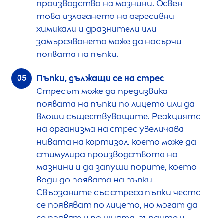
производство на мазнини. Освен
това излагането на агресивни
химикали и дразнители или
замърсяването може да насърчи
появата на пъпки.
Пъпки, дължащи се на стрес
Стресът може да предизвика
появата на пъпки по лицето или да
влоши съществуващите. Реакцията
на организма на стрес увеличава
нивата на кортизол, което може да
стимулира производството на
мазнини и да запуши порите, което
води до появата на пъпки.
Свързаните със стреса пъпки често
се появяват по лицето, но могат да
се появят и по шията, гърдите и