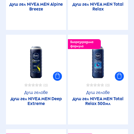
Душ гел
NIVEA
MEN
Alpine
Душ гел
NIVEA
MEN
Total
Breeze
Relax
Биоразградима
формула
(0)
(0)
Душ гелове
Душ гелове
Душ гел
NIVEA
MEN
Deep
Душ гел
NIVEA
MEN
Total
Extreme
Relax 500мл