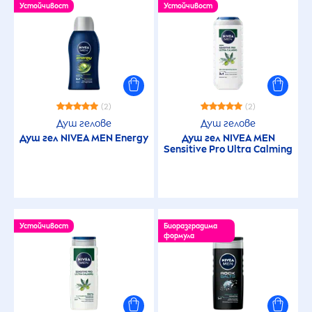
Устойчивост
Устойчивост
(2)
(2)
Душ гелове
Душ гелове
Душ гел
NIVEA
MEN
Energy
Душ гел
NIVEA
MEN
Sensitive
Pro Ultra Calming
Устойчивост
Биоразградима
формула