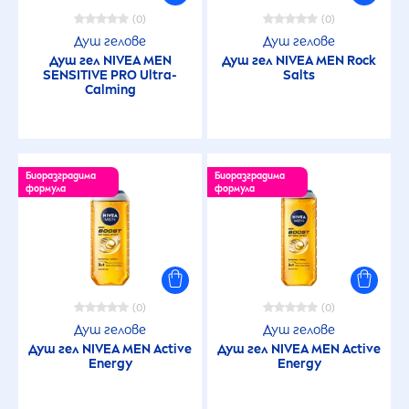
(0)
(0)
Душ гелове
Душ гелове
Душ гел
NIVEA
MEN
Душ гел
NIVEA
MEN
Rock
SENSITIVE
PRO Ultra-
Salts
Calming
Биоразградима
Биоразградима
формула
формула
(0)
(0)
Душ гелове
Душ гелове
Душ гел
NIVEA
MEN
Active
Душ гел
NIVEA
MEN
Active
Energy
Energy