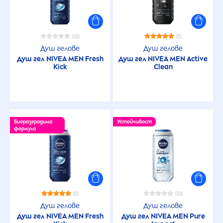
(0)
(1)
Душ гелове
Душ гелове
Душ гел
NIVEA
MEN
Fresh
Душ гел
NIVEA
MEN
Active
Kick
Clean
Биоразградима
Устойчивост
формула
(1)
(0)
Душ гелове
Душ гелове
Душ гел
NIVEA
MEN
Fresh
Душ гел
NIVEA
MEN
Pure