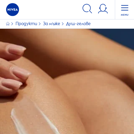
ФИЛТРИ
Продукти
За мъже
Душ-гелове
ТИП КОЖА
За всеки тип кожа
Чувствителна кожа
ИЗБРАНИ ФИЛТРИ