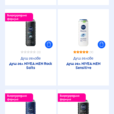
Биоразградима
формула
(0)
(9)
Душ гелове
Душ гелове
Душ гел
NIVEA
MEN
Rock
Душ гел
NIVEA
MEN
Salts
Sensitive
Биоразградима
Биоразградима
формула
формула