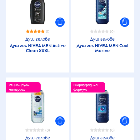
(1)
(0)
Душ гелове
Душ гелове
Душ гел
NIVEA
MEN
Active
Душ гел
NIVEA
MEN
Cool
Clean XXXL
Marine
Рециклируем
Биоразградима
материал
формула
(0)
(0)
Душ гелове
Душ гелове