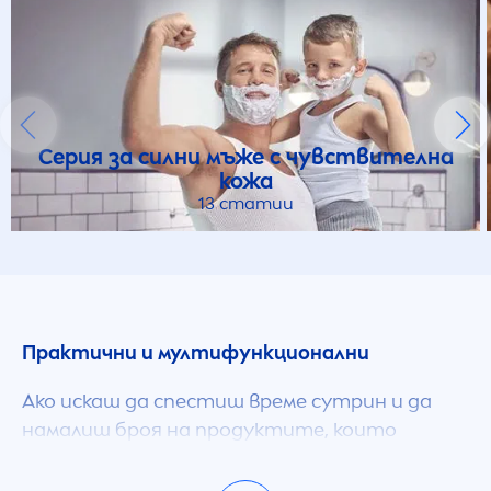
Серия за силни мъже с чувствителна
кожа
13 статии
Практични и мултифункционални
Ако искаш да спестиш време сутрин и да
намалиш броя на продуктите, които
заемат място на рафта в банята, много
от продуктите за душ от
NIVEA
MEN
ще