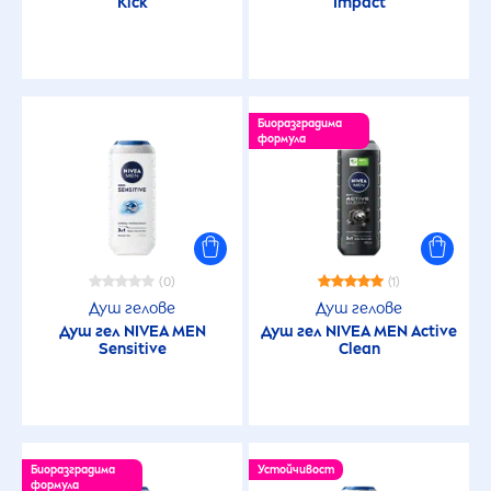
Kick
Impact
Биоразградима
формула
(0)
(1)
Душ гелове
Душ гелове
Душ гел
NIVEA
MEN
Душ гел
NIVEA
MEN
Active
Sensitive
Clean
Биоразградима
Устойчивост
формула