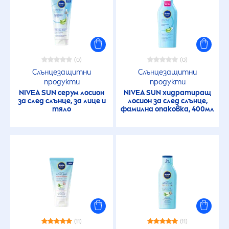
(0)
(0)
Слънцезащитни
Слънцезащитни
продукти
продукти
NIVEA
SUN
серум лосион
NIVEA
SUN
хидратиращ
за след слънце, за лице и
лосион за след слънце,
тяло
фамилна опаковка, 400мл
(11)
(11)