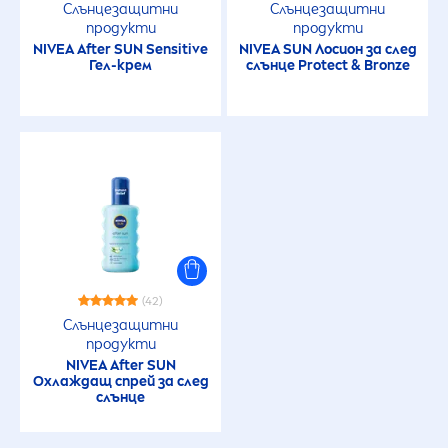
Слънцезащитни
Слънцезащитни
продукти
продукти
NIVEA
After
SUN
Sensitive
NIVEA
SUN
Лосион за след
Гел-крем
слънце
Protect
&
Bronze
(42)
Слънцезащитни
продукти
NIVEA
After
SUN
Охлаждащ спрей за след
слънце