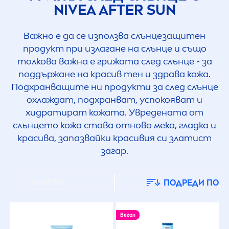
NIVEA
AFTER
SUN
Важно е да се използва слънцезащитен
продукт при излагане на слънце и също
толкова важна е грижата след слънце - за
поддържане на красив тен и здрава кожа.
Подхранващите ни продукти за след слънце
охлаждат, подхранват, успокояват и
хидратират кожата. Увредената от
слънцето кожа става отново мека, гладка и
красива, запазвайки красивия си златист
загар.
ФИЛТЪР
ПОДРЕДИ ПО
Веган