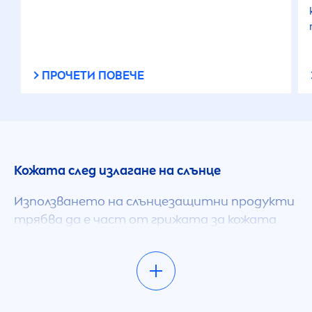
ПРОЧЕТИ ПОВЕЧЕ
Кожата след излагане на слънце
Използването на слънцезащитни продукти
трябва да е част от грижата за кожата
през лятото, не само преди да излезете на
слънце, но и по време и след излагане.
Докато лосионите и спрейовете
предпазват кожата от прекомерно UV
лъчение, продуктите за след слънце