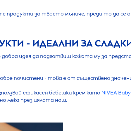
ите продукти за твоето мъниче, преди то да се
КТИ - ИДЕАЛНИ ЗА СЛАД
 е добра идея да подготвиш кожата му за предст
 добре почистени - това е от съществено значен
Използвай ефикасен бебешки крем като
NIVEA
Baby
о мека през цялата нощ.