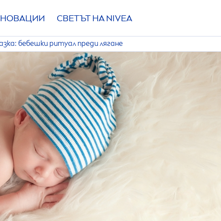
НОВАЦИИ
СВЕТЪТ НА
NIVEA
казка: бебешки ритуал преди лягане