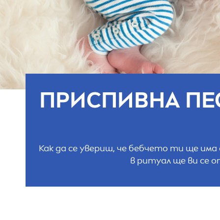
ПРИСПИВНА ПЕС
Как да се увериш, че бебчето ти ще им
в ритуал ще ви се 