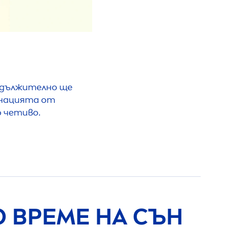
адължително ще
инацията от
о четиво.
О ВРЕМЕ НА СЪН