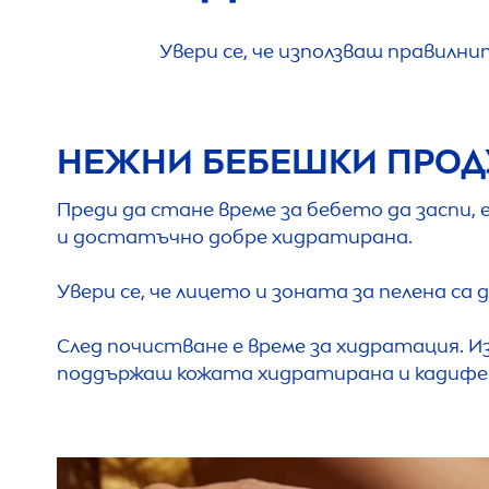
Увери се, че използваш правилн
НЕЖНИ БЕБЕШКИ ПРОДУ
Преди да стане време за бебето да заспи,
и достатъчно добре хидратирана.
Увери се, че лицето и зоната за пелена са
След почистване е време за хидратация. 
поддържаш кожата хидратирана и кадифен