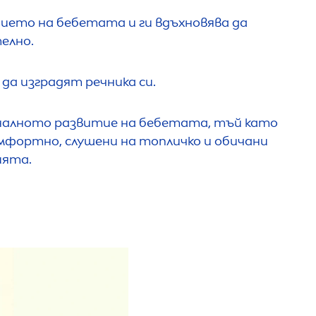
ието на бебетата и ги вдъхновява да
елно.
да изградят речника си.
налното развитие на бебетата, тъй като
мфортно, слушени на топличко и обичани
ията.