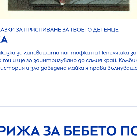
КАЗКИ ЗА ПРИСПИВАНЕ ЗА ТВОЕТО ДЕТЕНЦЕ
КА
казка за липсващата пантофка на Пепеляшка з
 ти и ще го заинтригувано до самия край. Комб
 история и зла доведена майка я прави вълнуващ
РИЖА ЗА БЕБЕТО П