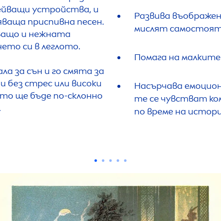
сейващи устройства, и
Развива въображен
яваща приспивна песен.
мислят самостоят
яващо и нежната
ето си в леглото.
Помага на малките 
ла за сън и го смята за
и без стрес или високи
Насърчава емоцио
и то ще бъде по-склонно
те се чувстват ко
.
по време на истор