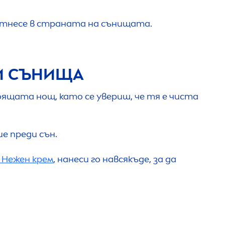
 отнесе в страната на сънищата.
КИ СЪНИЩА
оящата нощ, като се увериш, че тя е чиста
ие преди сън.
 Нежен крем
, нанеси го навсякъде, за да