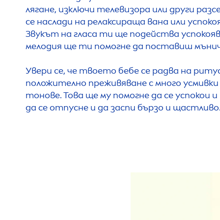
лягане, изключи телевизора или други раз
се наслади на релаксираща вана или успоко
Звукът на гласа ти ще подейства успоко
мелодия ще ти помогне да поставиш мънич
Увери се, че твоето бебе се радва на ритуа
положително преживяване с много усмивки 
тонове. Това ще му помогне да се успокои 
да се отпусне и да заспи бързо и щастливо