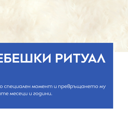
БЕБЕШКИ РИТУАЛ
ого специален момент и превръщането му
те месеци и години.