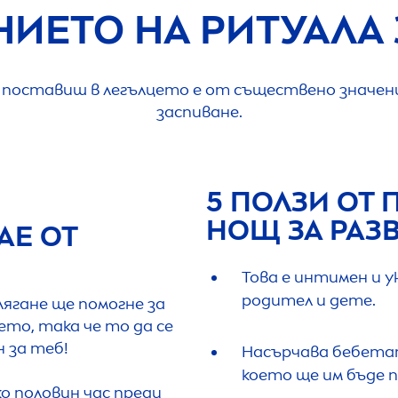
НИЕТО НА РИТУАЛА 
 поставиш в легълцето е от съществено значен
заспиване.
5 ПОЛЗИ ОТ 
НОЩ ЗА РАЗ
АЕ ОТ
Това е интимен и у
родител и дете.
ягане ще помогне за
ето, така че то да се
н за теб!
Насърчава бебетат
което ще им бъде п
о половин час преди