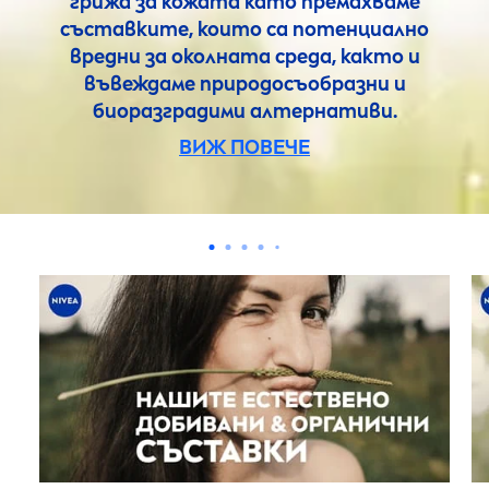
грижа за кожата като премахваме
съставките, които са потенциално
вредни за околната среда, както и
въвеждаме природосъобразни и
биоразградими алтернативи.
ВИЖ ПОВЕЧЕ