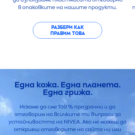
в опаковките на нашите продукти.
РАЗБЕРИ КАК
ПРАВИМ ТОВА
Една кожа. Една планета.
Една грижа.
Искаме да сме 100 % прозрачни и да
отговорим на всичките ти въпроси за
устойчивостта на
NIVEA
. Ако не можеш да
откриеш отговорите на сайта ни или