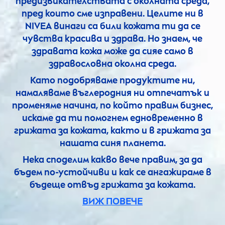
предизвикателствата с околната среда,
пред които сме изправени. Целите ни в
NIVEA
винаги са били кожата ти да се
чувства красива и здрава. Но знаем, че
здравата кожа може да сияе само в
здравословна околна среда.
Като подобряваме продуктите ни,
намаляваме въглеродния ни отпечатък и
променяме начина, по който правим бизнес,
искаме да ти помогнем едновременно в
грижата за кожата, както и в грижата за
нашата синя планета.
Нека споделим какво вече правим, за да
бъдем по-устойчиви и как се ангажираме в
бъдеще отвъд грижата за кожата.
ВИЖ ПОВЕЧЕ