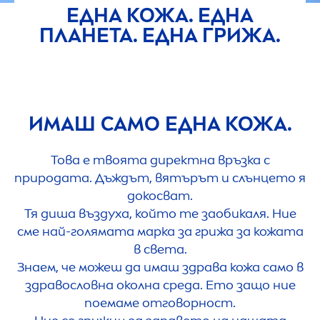
ЕДНА КОЖА. ЕДНА
ПЛАНЕТА. ЕДНА ГРИЖА.
ИМАШ САМО ЕДНА КОЖА.
Това е твоята директна връзка с
природата. Дъждът, вятърът и слънцето я
докосват.
Тя диша въздуха, който те заобикаля. Ние
сме най-голямата марка за грижа за кожата
в света.
Знаем, че можеш да имаш здрава кожа само в
здравословна околна среда. Ето защо ние
поемаме отговорност.