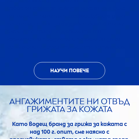
Да направиш информиран и устойчив
избор за грижа за кожата никога не е било
по-лесно. Етикетът Eco
Beauty
Score дава
ясна представа за въздействието върху
околната среда на любимите ти
козметични продукти и позволява да ги
сравняваш с други от същата категория.
НАУЧИ ПОВЕЧЕ
АНГАЖИМЕНТИТЕ НИ ОТВЪД
ГРИЖАТА ЗА КОЖАТА
Като водещ бранд за грижа за кожата с
над 100 г. опит, сме наясно с