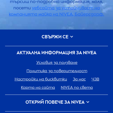
търсиш по-подробна информация, моля,
посети
уебсайта за устойчивост на
компанията майка на
NIVEA
, Байерсдорф.
СВЪРЖИ СЕ
АКТУАЛНА ИНФОРМАЦИЯ ЗА
NIVEA
Условия за ползване
Политика за поверителност
Настройки на бисквитки
За нас
ЧЗВ
Карта на сайта
NIVEA
по света
ОТКРИЙ ПОВЕЧЕ ЗА
NIVEA
Кариера
Грижа на
NIVEA
за планетата