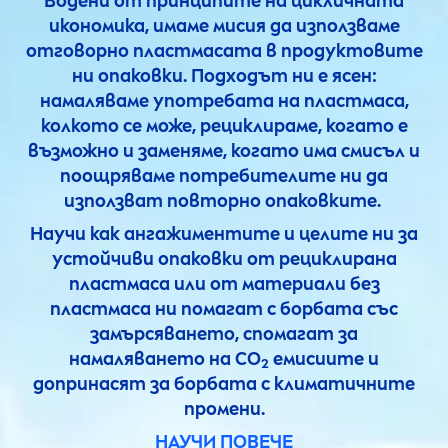
Водени от принципите на цикличната
икономика, имаме мисия да използваме
отговорно пластмасата в продуктовите
ни опаковки. Подходът ни е ясен:
намаляваме употребата на пластмаса,
колкото се може, рециклираме, когато е
възможно и заменяме, когато има смисъл и
поощряваме потребителите ни да
използват повторно опаковките.
Научи как ангажиментите и целите ни за
устойчиви опаковки от рециклирана
пластмаса или от материали без
пластмаса ни помагат с борбата със
замърсяването, спомагат за
намаляването на CO
емисиите и
2
допринасят за борбата с климатичните
промени.
НАУЧИ ПОВЕЧЕ