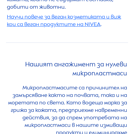
добити от животни.
Научи повече за веган козметиката и виж
кои са веган продуктите на
NIVEA
.
Нашият ангажимент за нулеви
микропластмаси
Микропластмасите са причинител на
замърсяване както на почвата, така и на
моретата по света. Като водеща марка за
грижа за кожата, предприехме навременни
действия, за да спрем употребата на
микропластмаси в нашите измиващи
продукти и елиминирахме