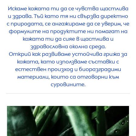
Искаме кожата ти да се чувства щастлива
и здрава. Тъй като тя ни свързва директно
с природата, се ангажираме да се уверим, че
формулите на продуктите ни помагат на
кожата ти да сияе в щастлива и
здравословна околна среда.
Открий как развиваме устойчива грижа за
кожата, като използваме съставки с
естествен произход и биоразградими
материали, които са отговорни към
суровините.