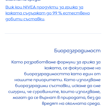
Виж кои
NIVEA
продукти за грижа за
кожата съдържат до 99 % естествено
добити съставки
.
Биоразградимост
Като разработваме формули за грижа за
кожата, се фокусираме на
биоразградимостта като един от
нашите приоритети. Като използваме
биоразградими съставки, искаме да сме
сигурни, че суровините, които използваме,
могат да се върнат в природата, без да
вредят на околната среда.