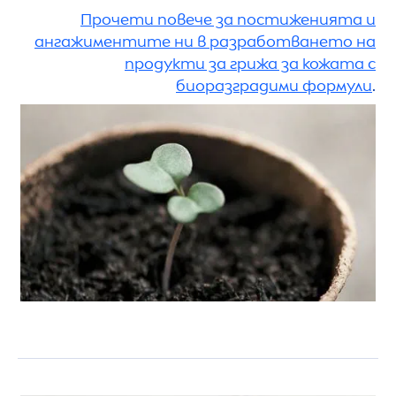
Прочети повече за постиженията и
ангажиментите ни в разработването на
продукти за грижа за кожата с
биоразградими формули
.