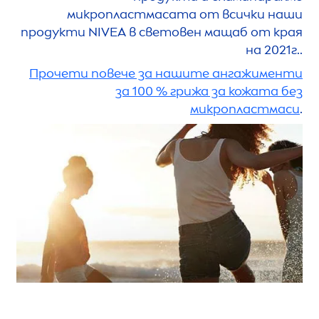
микропластмасата от всички наши
продукти
NIVEA
в световен мащаб от края
на 2021г..
Прочети повече за нашите ангажименти
за 100 % грижа за кожата без
микропластмаси
.