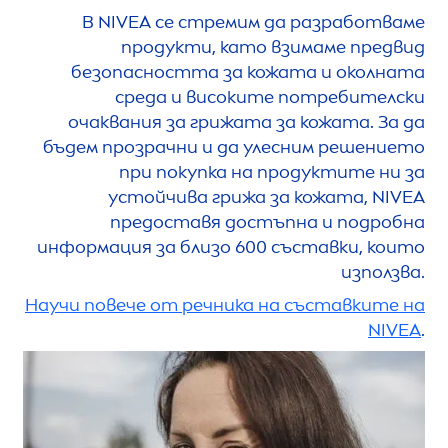
В
NIVEA
се стремим да разработваме
продукти, като взимаме предвид
безопасността за кожата и околната
среда и високите потребителски
очаквания за грижата за кожата. За да
бъдем прозрачни и да улесним решението
при покупка на продуктите ни за
устойчива грижа за кожата,
NIVEA
предоставя достъпна и подробна
информация за близо 600 съставки, които
използва.
Научи повече от речника на съставките на
NIVEA
.