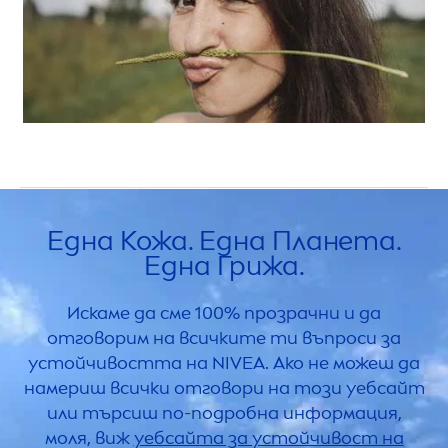
Една Кожа. Една Планета.
Една Грижа.
Искаме да сме 100% прозрачни и да
отговорим на всичките ти въпроси за
устойчивостта на
NIVEA
. Ако не можеш да
намериш всички отговори на този уебсайт
или търсиш по-подробна информация,
моля, виж
уебсайта за устойчивост на