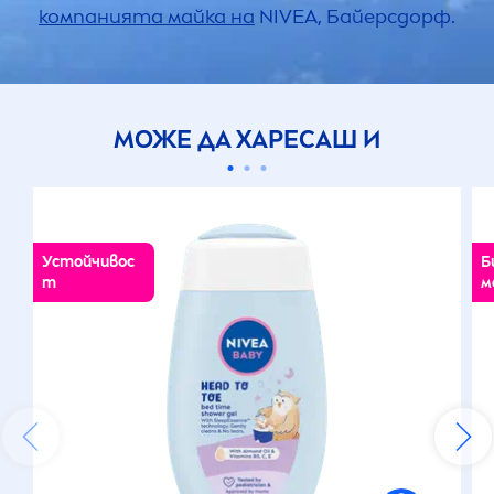
компанията майка на
NIVEA
, Байерсдорф.
МОЖЕ ДА ХАРЕСАШ И
Устойчивос
Б
т
м