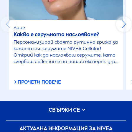
Лице
Какво е серумното наслояване?
Персонализирай своята рутинна грижа за
кожата със серумите
NIVEA
Cellular
!
Открий как да наслояваш серумите, като
следваш съветите на нашия експерт: д-р
André Mahns
ПРОЧЕТИ ПОВЕЧЕ
СВЪРЖИ СЕ
АКТУАЛНА ИНФОРМАЦИЯ ЗА
NIVEA