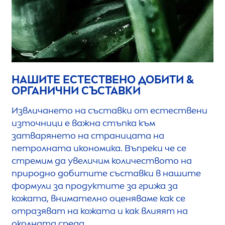
НАШИТЕ ЕСТЕСТВЕНО ДОБИТИ &
ОРГАНИЧНИ СЪСТАВКИ
Извличането на съставки от естествени
източници е важна стъпка към
затварянето на страницата на
петролната икономика. Въпреки че се
стремим да увеличим количеството на
природно добитите съставки в нашите
формули за продуктите за грижа за
кожата, внимателно оценяваме как се
отразяват на кожата и как влияят на
околната среда.