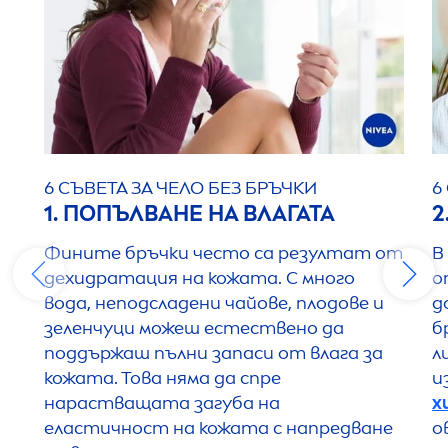
6 СЪВЕТА ЗА ЧЕЛО БЕЗ БРЪЧКИ
6
1. ПОПЪЛВАНЕ НА ВЛАГАТА
2
Фините бръчки често са резултат от
В
дехидратация на кожата. С много
о
вода, неподсладени чайове, плодове и
д
зеленчуци можеш естествено да
б
поддържаш пълни запаси от влага за
л
кожата. Това няма да спре
и
нарастващата загуба на
х
еластичност на кожата с напредване
о