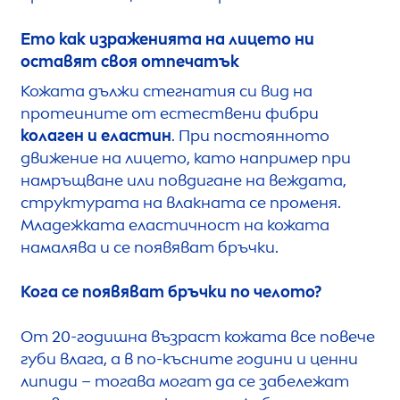
Ето как израженията на лицето ни
оставят своя отпечатък
Кожата дължи стегнатия си вид на
протеините от естествени фибри
колаген и еластин
. При постоянното
движение на лицето, като например при
намръщване или повдигане на веждата,
структурата на влакната се променя.
Младежката еластичност на кожата
намалява и се появяват бръчки.
Кога се появяват бръчки по челото?
От 20-годишна възраст кожата все повече
губи влага, а в по-късните години и ценни
липиди – тогава могат да се забележат