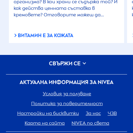
организма? В кои храни се съдържа той? И
как действа ценната съставка в
кремовете? Отговорите можеш да
намериш тук.
ВИТАМИН Е ЗА КОЖАТА
СВЪРЖИ СЕ
АКТУАЛНА ИНФОРМАЦИЯ ЗА
NIVEA
Условия за ползване
Политика за поверителност
Настройки на бисквитки
За нас
ЧЗВ
Карта на сайта
NIVEA
по света