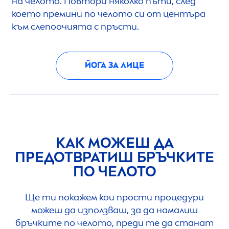
на челото. Повтори няколко пъти, след
което премини по челото си от центъра
към слепоочията с пръсти.
ЙОГА ЗА ЛИЦЕ
КАК МОЖЕШ ДА
ПРЕДОТВРАТИШ БРЪЧКИТЕ
ПО ЧЕЛОТО
Ще ти покажем кои прости процедури
можеш да използваш, за да намалиш
бръчките по челото, преди те да станат