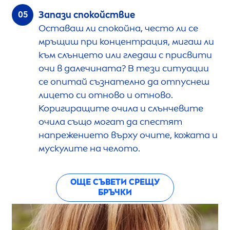
Запази спокойствие
Оставаш ли спокойна, често ли се
мръщиш при концентрация, мигаш ли
към слънцето или гледаш с присвити
очи в далечината? В тези ситуации
се опитай съзнателно да отпуснеш
лицето си отново и отново.
Коригиращите очила и слънчевите
очила също могат да спестят
напрежението върху очите, кожата и
мускулите на челото.
ОЩЕ СЪВЕТИ СРЕЩУ
БРЪЧКИ