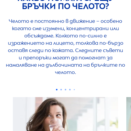
БРЪЧКИ ПО ЧЕЛОТО?
Челото е постоянно в движение – особено
когато сме изумени, концентрирани или
обсъждаме. Колкото по-силно е
изражението на лицето, толкова по-бързо
оставя следи по кожата. Следните съвети
и препоръки могат да помогнат за
намаляване на дълбочината на бръчките по
челото.