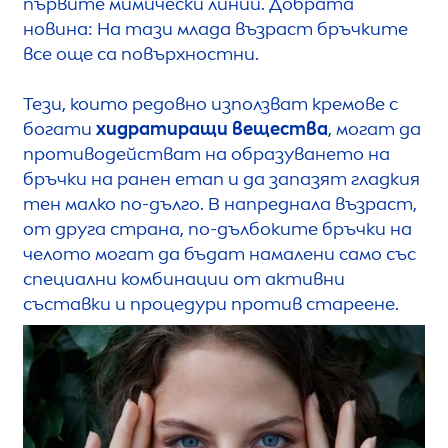
първите мимически линии. Добрата
новина: На тази млада възраст бръчките
все още са повърхностни.
Тези, които редовно използват кремове с
богати
хидратиращи вещества
, могат да
противодействат на образуването на
бръчки на ранен етап и да запазят гладкия
тен малко по-дълго. В напреднала възраст,
от друга страна, по-дълбоките бръчки на
челото могат да бъдат намалени само със
специални комбинации от активни
съставки и процедури против стареене.