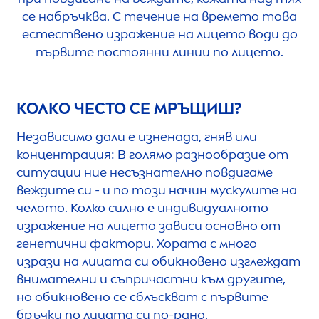
се набръчква. С течение на времето това
естествено изражение на лицето води до
първите постоянни линии по лицето.
КОЛКО ЧЕСТО СЕ МРЪЩИШ?
Независимо дали е изненада, гняв или
концентрация: В голямо разнообразие от
ситуации ние несъзнателно повдигаме
веждите си - и по този начин мускулите на
челото. Колко силно е индивидуалното
изражение на лицето зависи основно от
генетични фактори. Хората с много
изрази на лицата си обикновено изглеждат
внимателни и съпричастни към другите,
но обикновено се сблъскват с първите
бръчки по лицата си по-рано.