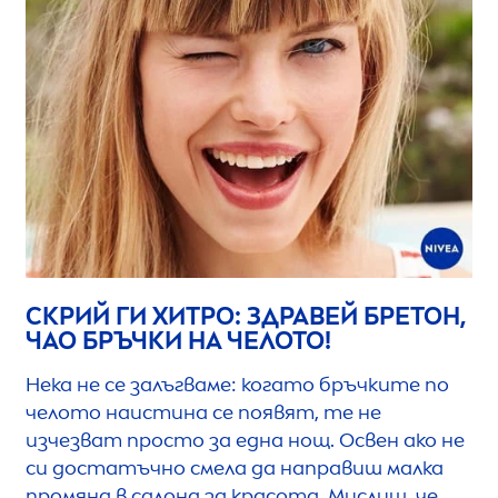
СКРИЙ ГИ ХИТРО: ЗДРАВЕЙ БРЕТОН,
ЧАО БРЪЧКИ НА ЧЕЛОТО!
Нека не се залъгваме: когато бръчките по
челото наистина се появят, те не
изчезват просто за една нощ. Освен ако не
си достатъчно смела да направиш малка
промяна в салона за красота. Мислиш, че