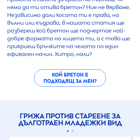
няма да ти отива бретон? Ние не вярваме.
Независимо дали косата ти е права, на
вълни или къдрава, в нашата статия ще
разбереш кой бретон ще подчертае най-
добре формата на лицето ти, а с това ще
прикриеш бръчките на челото по един
ефикасен начин. Хитро, нали?
КОЙ БРЕТОН Е
ПОДХОДЯЩ ЗА МЕН?
ГРИЖА ПРОТИВ СТАРЕЕНЕ ЗА
ДЪЛГОТРАЕН МЛАДЕЖКИ ВИД