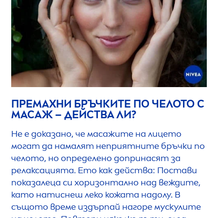
ПРЕМАХНИ БРЪЧКИТЕ ПО ЧЕЛОТО С
МАСАЖ – ДЕЙСТВА ЛИ?
Не е доказано, че масажите на лицето
могат да намалят неприятните бръчки по
челото, но определено допринасят за
релаксацията. Ето как действа: Постави
показалеца си хоризонтално над веждите,
като натиснеш леко кожата надолу. В
същото време издърпай нагоре мускулите