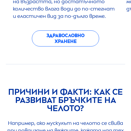
на възрастта, но достатъчното
м
количество влага води до по-стегнат
д
и еластичен вид за по-дълго време.
ЗДРАВОСЛОВНО
ХРАНЕНЕ
ПРИЧИНИ И ФАКТИ: КАК СЕ
РАЗВИВАТ БРЪЧКИТЕ НА
ЧЕЛОТО?
Например, ако мускулът на челото се свива
при повдигане на веждите, кожата над тях