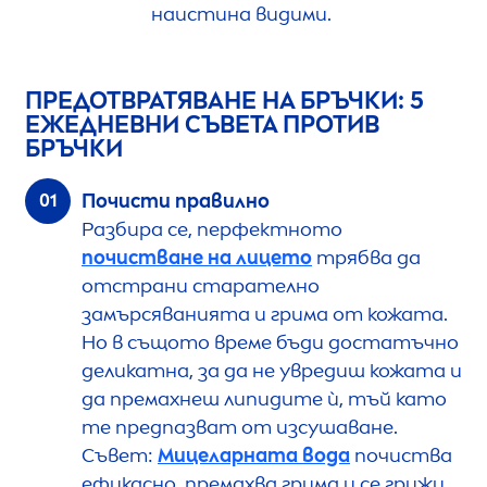
наистина видими.
ПРЕДОТВРАТЯВАНЕ НА БРЪЧКИ: 5
ЕЖЕДНЕВНИ СЪВЕТА ПРОТИВ
БРЪЧКИ
Почисти правилно
Разбира се, перфектното
почистване на лицето
трябва да
отстрани старателно
замърсяванията и грима от кожата.
Но в същото време бъди достатъчно
деликатна, за да не увредиш кожата и
да премахнеш липидите ѝ, тъй като
те предпазват от изсушаване.
Съвет:
Мицеларната вода
почиства
ефикасно, премахва грима и се грижи