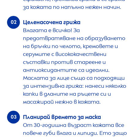
за кожата по напълно нежен начин.
Целенасочена грижа
Влагата е всичко! За
предотвратяване на образуването
на бръчки по челото, кремовете и
серумите с висококачествени
съставки против стареене и
антиоксидантите са идеални.
Маслата за лице също са подходящи
за интензивна грижа: нанеси няколко
капки в дланите на ръцете си и
масажирай нежно в кожата.
Планирай времето за маска
От 30-годишна възраст кожата все
повече губи влага и липиди. Ето защо