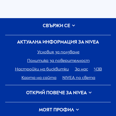
СВЪРЖИ СЕ
АКТУАЛНА ИНФОРМАЦИЯ ЗА
NIVEA
Условия за ползване
Политика за поверителност
Настройки на бисквитки
За нас
ЧЗВ
Карта на сайта
NIVEA
по света
ОТКРИЙ ПОВЕЧЕ ЗА
NIVEA
Кариера
Грижа на
NIVEA
за планетата
МОЯТ ПРОФИЛ
Свържи се с нас