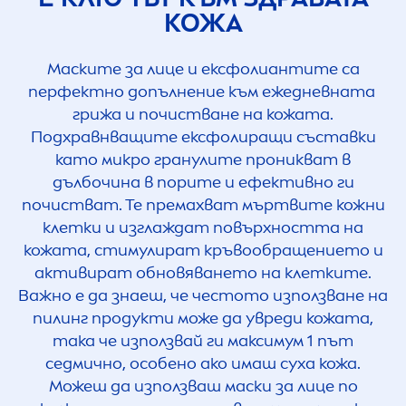
КОЖА
Маските за лице и ексфолиантите са
перфектно допълнение към ежедневната
грижа и почистване на кожата.
Подхравнващите ексфолиращи съставки
като микро гранулите проникват в
дълбочина в порите и ефективно ги
почистват. Те премахват мъртвите кожни
клетки и изглаждат повърхността на
кожата, стимулират кръвообращението и
активират обновяването на клетките.
Важно е да знаеш, че честото използване на
пилинг продукти може да увреди кожата,
така че използвай ги максимум 1 път
седмично, особено ако имаш суха кожа.
Можеш да използваш маски за лице по