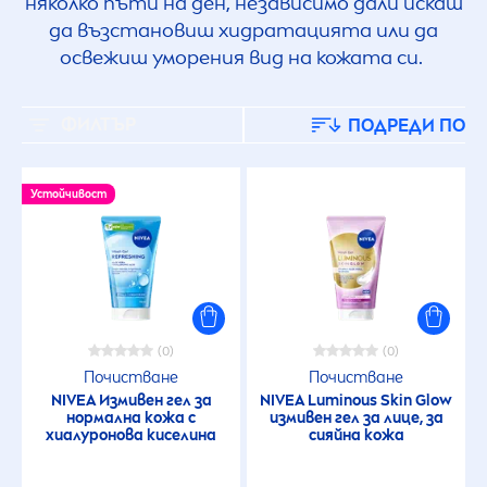
няколко пъти на ден, независимо дали искаш
да възстановиш хидратацията или да
освежиш уморения вид на кожата си.
ФИЛТЪР
ПОДРЕДИ ПО
Устойчивост
(0)
(0)
Почистване
Почистване
NIVEA
Измивен гел за
NIVEA
Luminous
Skin
Glow
нормална кожа с
измивен гел за лице, за
хиалуронова киселина
сияйна кожа