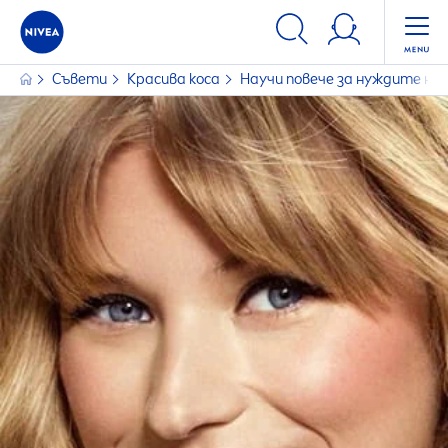
ФИЛТРИ
Съвети
Красива коса
Научи повече за нуждите на 
ИЗБРАНИ ФИЛТРИ