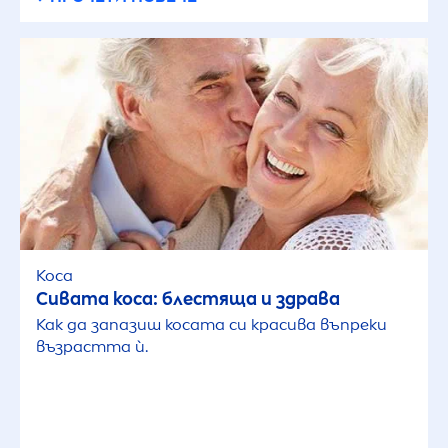
Коса
Сивата коса: блестяща и здрава
Как да запазиш косата си красива въпреки
възрастта ѝ.