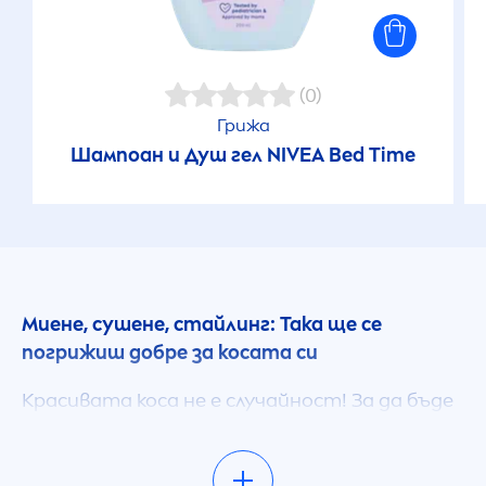
(0)
Грижа
Шампоан и Душ гел
NIVEA
Bed Time
Миене, сушене, стайлинг: Така ще се
погрижиш добре за косата си
Красивата коса не е случайност! За да бъде
грижата съобразена със структурата на
твоята коса, е добре да знаеш нейния тип.
Много от съветите за грижа за косата са