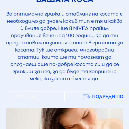
За оптимална грижа и стайлинг на косата е
необходимо да знаем какъв тип е тя и какво
ѝ влияе добре. Ние в
NIVEA
правим
проучвания вече над 100 години, за да ти
предоставим познания и опит в грижата за
косата. Тук ще откриеш многобройни
статии, които ще ти помогнат да
опознаеш още по-добре косата си и да се
грижиш за нея, за да бъде тя копринено
мека, жизнена и блестяща.
ФИЛТЪР
ПОДРЕДИ ПО