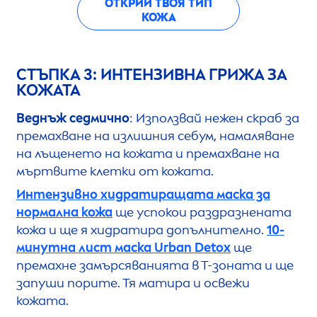
ОТКРИЙ ТВОЯ ТИП
КОЖА
СТЪПКА 3: ИНТЕНЗИВНА ГРИЖА ЗА
КОЖАТА
Веднъж седмично
: Използвай нежен скраб за
премахване на излишния себум, намаляване
на лъщенето на кожата и премахване на
мъртвите клетки от кожата.
Интензивно хидратиращата маска за
нормална кожа
ще успокои раздразнената
кожа и ще я хидратира допълнително.
10-
минутна лист маска
Urban
Detox
ще
премахне замърсяванията в Т-зоната и ще
запуши порите. Тя матира и освежи
кожата.