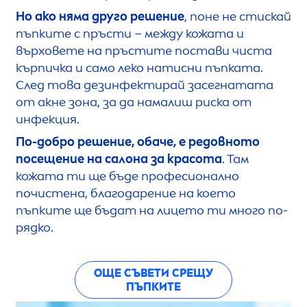
Но ако няма друго решение
, поне не стискай
пъпките с пръсти – между кожата и
върховете на пръстите постави чиста
кърпичка и само леко натисни пъпката.
След това дезинфектирай засегнатата
от акне зона, за да намалиш риска от
инфекция.
По-добро решение, обаче, е редовното
посещение на салона за красота
. Там
кожата ти ще бъде професионално
почистена, благодарение на което
пъпките ще бъдат на лицето ти много по-
рядко.
ОЩЕ СЪВЕТИ СРЕЩУ
ПЪПКИТЕ