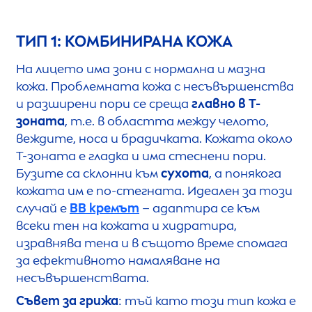
ТИП 1: КОМБИНИРАНА КОЖА
На лицето има зони с нормална и мазна
кожа. Проблемната кожа с несъвършенства
и разширени пори се среща
главно в Т-
зоната
, т.е. в областта между челото,
веждите, носа и брадичката. Кожата около
Т-зоната е гладка и има стеснени пори.
Бузите са склонни към
сухота
, а понякога
кожата им е по-стегната. Идеален за този
случай е
BB кремът
– адаптира се към
всеки тен на кожата и хидратира,
изравнява тена и в същото време спомага
за ефективното намаляване на
несъвършенствата.
Съвет за грижа
: тъй като този тип кожа е