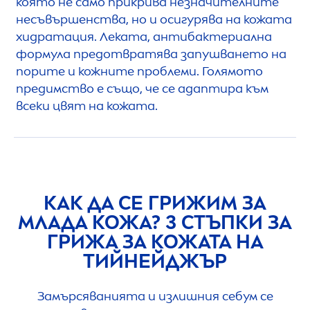
която не само прикрива незначителните
несъвършенства, но и осигурява на кожата
хидратация. Леката, антибактериална
формула предотвратява запушването на
порите и кожните проблеми. Голямото
предимство е също, че се адаптира към
всеки цвят на кожата.
КАК ДА СЕ ГРИЖИМ ЗА
МЛАДА КОЖА? 3 СТЪПКИ ЗА
ГРИЖА ЗА КОЖАТА НА
ТИЙНЕЙДЖЪР
Замърсяванията и излишния себум се