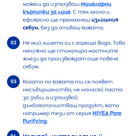
можеш да използваш
Мицеларни
кърпички за лице
. С тях лесно и
ефикасно ще премахнеш
излишния
себум
, без да опъваш кожата.
Не мий лицето си с гореща вода. Това
ненужно ще стимулира мастните
жлези да произвеждат още повече
себум.
Когато по кожата ти се появят
несъвършенства, не нанасяй паста
за зъби, а използвай
дълбокопочистващ продукт, като
например тези от серия
NIVEA
Pore
Purifying
.