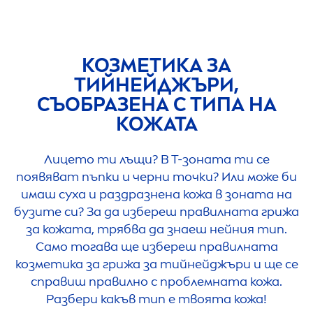
КОЗМЕТИКА ЗА
ТИЙНЕЙДЖЪРИ,
СЪОБРАЗЕНА С ТИПА НА
КОЖАТА
Лицето ти лъщи? В Т-зоната ти се
появяват пъпки и черни точки? Или може би
имаш суха и раздразнена кожа в зоната на
бузите си? За да избереш правилната грижа
за кожата, трябва да знаеш нейния тип.
Само тогава ще избереш правилната
козметика за грижа за тийнейджъри и ще се
справиш правилно с проблемната кожа.
Разбери какъв тип е твоята кожа!