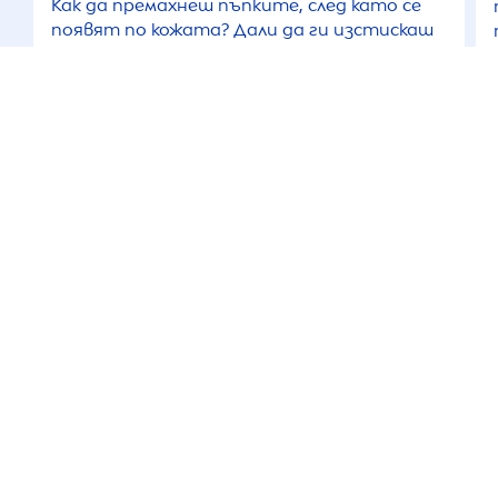
Как да премахнеш пъпките, след като се
появят по кожата? Дали да ги изстискаш
или не? Ще ти покажем всичко за това как
да ги отстраниш правилно.
ПРОЧЕТИ ПОВЕЧЕ
СВЪРЖИ СЕ
АКТУАЛНА ИНФОРМАЦИЯ ЗА
NIVEA
Условия за ползване
Политика за поверителност
Настройки на бисквитки
За нас
ЧЗВ
Карта на сайта
NIVEA
по света