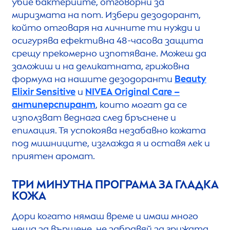
убие бактериите, отговорни за
миризмата на пот. Избери дезодорант,
който отговаря на личните ти нужди и
осигурява ефективна 48-часова защита
срещу прекомерно изпотяване. Можеш да
заложиш и на деликатната, грижовна
формула на нашите дезодоранти
Beauty
Elixir
Sensitive
и
NIVEA
Original
Care
–
антиперспирант
, които могат да се
използват веднага след бръснене и
епилация. Тя успокоява незабавно кожата
под мишниците, изглажда я и оставя лек и
приятен аромат.
ТРИ МИНУТНА ПРОГРАМА ЗА ГЛАДКА
КОЖА
Дори когато нямаш време и имаш много
неща за вършене, не забравяй за грижата