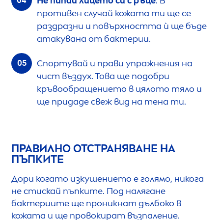
Не пипай лицето си с ръце
. В
противен случай кожата ти ще се
раздразни и повърхността ѝ ще бъде
атакувана от бактерии.
Спортувай и прави упражнения на
чист въздух. Това ще подобри
кръвообращението в цялото тяло и
ще придаде свеж вид на тена ти.
ПРАВИЛНО ОТСТРАНЯВАНЕ НА
ПЪПКИТЕ
Дори когато изкушението е голямо, никога
не стискай пъпките. Под налягане
бактериите ще проникнат дълбоко в
кожата и ще провокират възпаление.