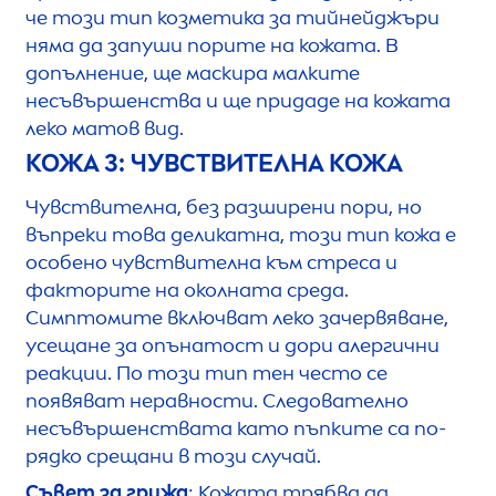
че този тип козметика за тийнейджъри
няма да запуши порите на кожата. В
допълнение, ще маскира малките
несъвършенства и ще придаде на кожата
леко матов вид.
КОЖА 3: ЧУВСТВИТЕЛНА КОЖА
Чувствителна, без разширени пори, но
въпреки това деликатна, този тип кожа е
особено чувствителна към стреса и
факторите на околната среда.
Симптомите включват леко зачервяване,
усещане за опънатост и дори алергични
реакции. По този тип тен често се
появяват неравности. Следователно
несъвършенствата като пъпките са по-
рядко срещани в този случай.
Съвет за грижа
: Кожата трябва да