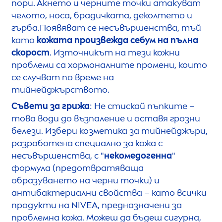
пори. Акнето и черните точки атакуват
челото, носа, брадичката, деколтето и
гърба.Появяват се несъвършенства, тъй
като
кожата произвежда себум на пълна
скорост
. Източникът на тези кожни
проблеми са хормоналните промени, които
се случват по време на
тийнейджърството.
Съвети за грижа
: Не стискай пъпките –
това води до възпаление и оставя грозни
белези. Избери козметика за тийнейджъри,
разработена специално за кожа с
несъвършенства, с "
некомедогенна
"
формула (предотвратяваща
образуването на черни точки) и
антибактериални свойства – като всички
продукти на
NIVEA
, предназначени за
проблемна кожа. Можеш да бъдеш сигурна,