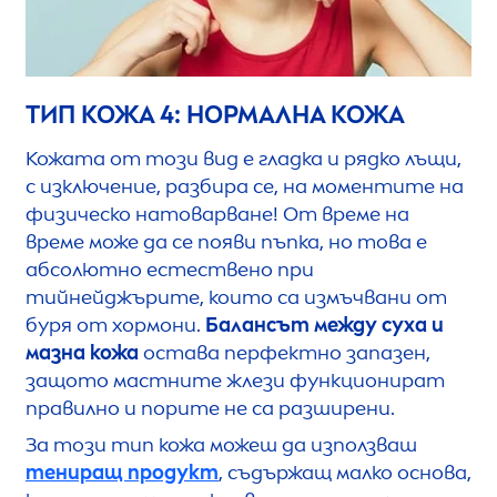
ТИП КОЖА 4: НОРМАЛНА КОЖА
Кожата от този вид е гладка и рядко лъщи,
с изключение, разбира се, на моментите на
физическо натоварване! От време на
време може да се появи пъпка, но това е
абсолютно естествено при
тийнейджърите, които са измъчвани от
буря от хормони.
Балансът между суха и
мазна кожа
остава перфектно запазен,
защото мастните жлези функционират
правилно и порите не са разширени.
За този тип кожа можеш да използваш
тениращ продукт
, съдържащ малко основа,