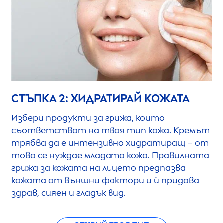
СТЪПКА 2: ХИДРАТИРАЙ КОЖАТА
Избери продукти за грижа, които
съответстват на твоя тип кожа. Кремът
трябва да е интензивно хидратиращ – от
това се нуждае младата кожа. Правилната
грижа за кожата на лицето предпазва
кожата от външни фактори и ѝ придава
здрав, сияен и гладък вид.