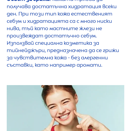
получава достатъчна хидратация всеки
ден. При този тип кожа естественият
себум и хидратацията са с много ниски
нива, тъй като мастните жлези не
произвеждат достатъчно себум.
Използвай специална козметика за
тийнейджъри, предназначена да се грижи
за чувствителна кожа - без алергенни
съставки, като например аромати.