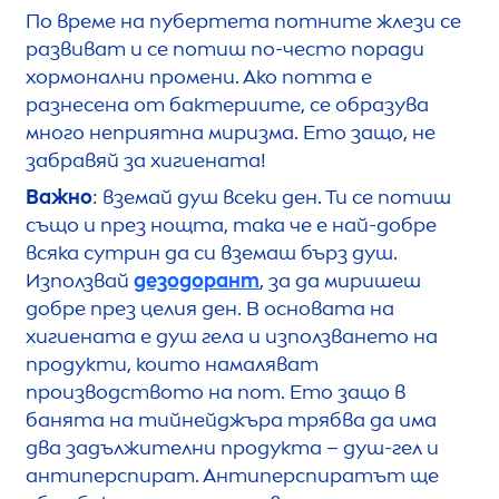
По време на пубертета потните жлези се
развиват и се потиш по-често поради
хормонални промени. Ако потта е
разнесена от бактериите, се образува
много неприятна миризма. Ето защо, не
забравяй за хигиената!
Важно
: вземай душ всеки ден. Ти се потиш
също и през нощта, така че е най-добре
всяка сутрин да си вземаш бърз душ.
Използвай
дезодорант
, за да миришеш
добре през целия ден. В основата на
хигиената е душ гела и използването на
продукти, които намаляват
производството на пот. Ето защо в
банята на тийнейджъра трябва да има
два задължителни продукта – душ-гел и
антиперспират. Антиперспиратът ще