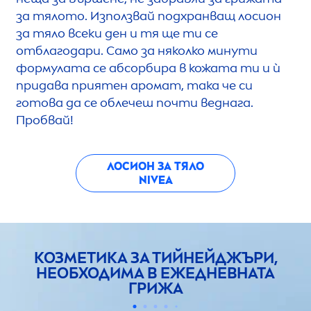
за тялото. Използвай подхранващ лосион
за тяло всеки ден и тя ще ти се
отблагодари. Само за няколко минути
формулата се абсорбира в кожата ти и ѝ
придава приятен аромат, така че си
готова да се облечеш почти веднага.
Пробвай!
ЛОСИОН ЗА ТЯЛО
NIVEA
КОЗМЕТИКА ЗА ТИЙНЕЙДЖЪРИ,
НЕОБХОДИМА В ЕЖЕДНЕВНАТА
ГРИЖА