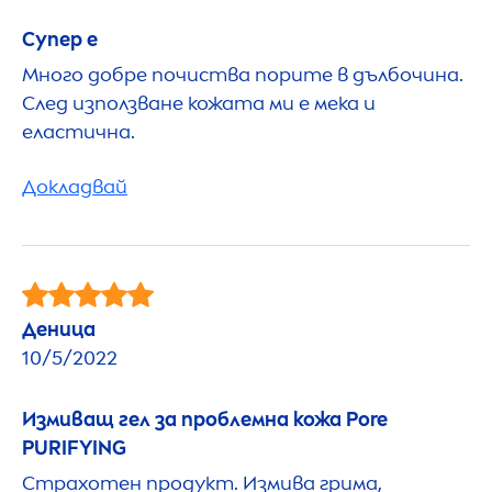
Супер е
Много добре почиства порите в дълбочина.
След използване кожата ми е мека и
еластична.
Докладвай
Деница
10/5/2022
Измиващ гел за проблемна кожа Pore
PURIFYING
Страхотен продукт. Измива грима,