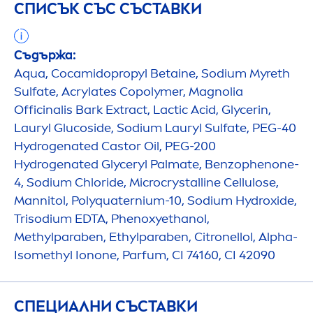
СПИСЪК СЪС СЪСТАВКИ
Съдържа:
Aqua
, Cocamidopropyl Betaine, Sodium Myreth
Sulfate, Acrylates Copolymer, Magnolia
Officinalis Bark Extract, Lactic Acid, Glycerin,
Lauryl Glucoside, Sodium Lauryl Sulfate, PEG-40
Hydro
genated Castor Oil, PEG-200
Hydro
genated Glyceryl Palmate, Benzophenone-
4, Sodium Chloride, Microcrystalline Cellulose,
Mannitol, Polyquaternium-10, Sodium
Hydro
xide,
Trisodium EDTA, Phenoxyethanol,
Methylparaben, Ethylparaben, Citronellol, Alpha-
Isomethyl Ionone, Parfum, CI 74160, CI 42090
СПЕЦИАЛНИ СЪСТАВКИ