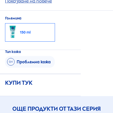
формула почиства ефективно и в
Показване на повече
дълбочина.
Големина
150 ml
Тип кожа
Проблемна кожа
КУПИ ТУК
ОЩЕ ПРОДУКТИ ОТ ТАЗИ СЕРИЯ