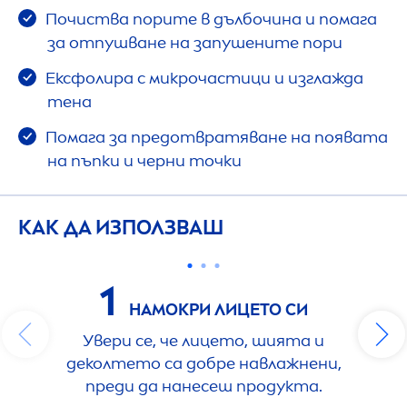
Почиства порите в дълбочина и помага
за отпушване на запушените пори
Ексфолира с микрочастици и изглажда
тена
Помага за предотвратяване на появата
на пъпки и черни точки
КАК ДА ИЗПОЛЗВАШ
1
НАМОКРИ ЛИЦЕТО СИ
Увери се, че лицето, шията и
деколтето са добре навлажнени,
преди да нанесеш продукта.