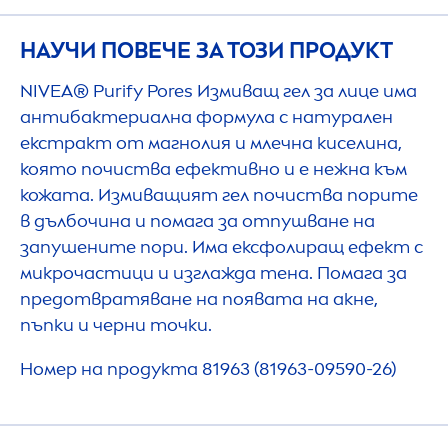
НАУЧИ ПОВЕЧЕ ЗА ТОЗИ ПРОДУКТ
NIVEA
® Purify Pores Измиващ гел за лице има
антибактериална формула с натурален
екстракт от магнолия и млечна киселина,
която почиства ефективно и е нежна към
кожата. Измиващият гел почиства порите
в дълбочина и помага за отпушване на
запушените пори. Има ексфолиращ ефект с
микрочастици и изглажда тена. Помага за
предотвратяване на появата на акне,
пъпки и черни точки.
Номер на продукта 81963 (81963-09590-26)