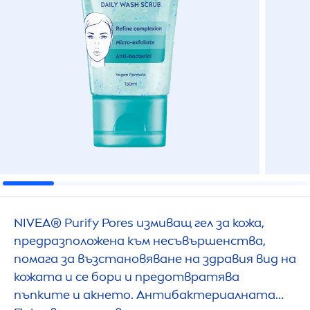
NIVEA
® Purify Pores измиващ гел за кожа,
предразположена към несъвършенства,
помага за възстановяване на здравия вид на
кожата и се бори и предотвратява
пъпките и акнето. Антибактериалната