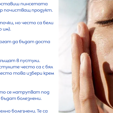
 оставиш пинсетата
ър почистващ продукт.
точки, но често са бели
 им).
 могат да бъдат доста
ръщат в пустули.
стулите често са с бял
Вместо това избери крем
ито се натрупват под
 бъдат болезнени.
лно болезнени. Те са