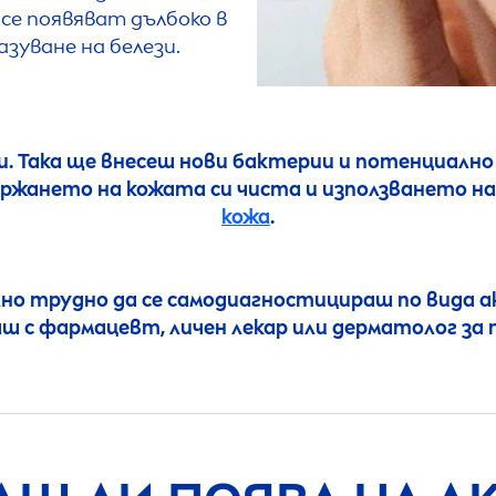
се появяват дълбоко в
азуване на белези.
. Така ще внесеш нови бактерии и потенциално 
ржането на кожата си чиста и използването на
кожа
.
но трудно да се самодиагностицираш по вида ак
раш с фармацевт, личен лекар или дерматолог з