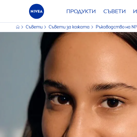
ПРОДУКТИ
СЪВЕТИ
И
Съвети
Съвети за кожата
Ръководство на
NI