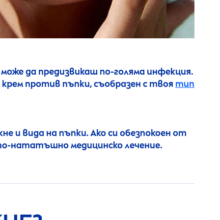
може да предизвикаш по-голяма инфекция.
 крем против пъпки, съобразен с твоя
тип
не и вида на пъпки. Ако си обезпокоен от
а по-нататъшно медицинско лечение.