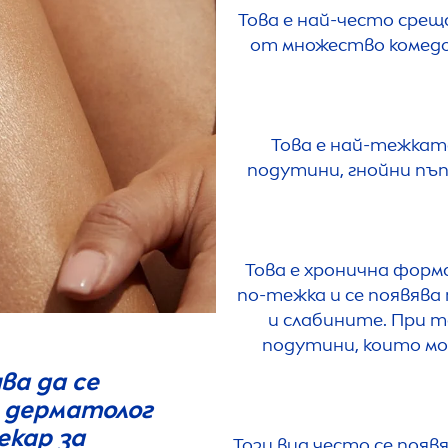
Това е най-често срещ
от множество комедон
Това е най-тежката
подутини, гнойни пъп
Това е хронична форма
по-тежка и се появява
и слабините. При т
подутини, които мо
ва да се
н дерматолог
лекар за
Този вид често се появ