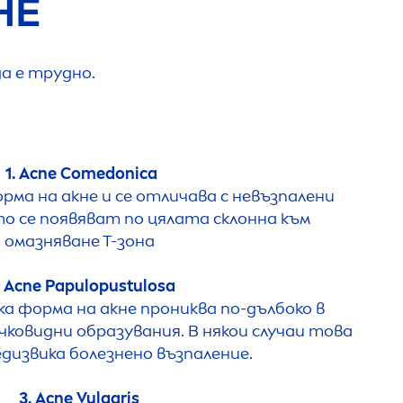
НЕ
а е трудно.
1. Acne Comedonica
рма на акне и се отличава с невъзпалени
то се появяват по цялата склонна към
омазняване Т-зона
. Acne Papulopustulosa
ка форма на акне прониква по-дълбоко в
ковидни образувания. В някои случаи това
едизвика болезнено възпаление.
3. Acne Vulgaris