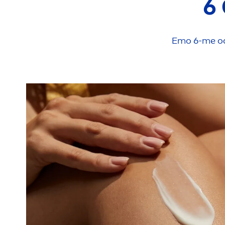
6
Ето 6-те о