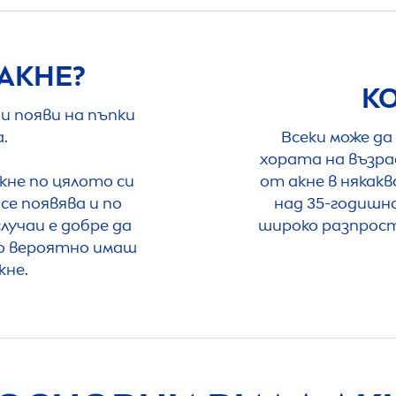
 АКНЕ?
К
и появи на пъпки
.
Всеки може да
хората на възрас
кне по цялото си
от акне в някак
се появява и по
над 35-годишн
лучаи е добре да
широко разпрост
о вероятно имаш
кне.