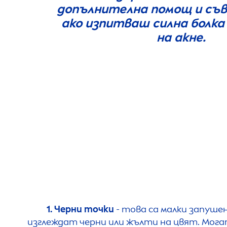
допълнителна помощ и съв
ако изпитваш силна болка
на акне.
1. Черни точки
- това са малки запушен
изглеждат черни или жълти на цвят. Могат