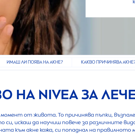
ИМАШ ЛИ ПОЯВА НА АКНЕ?
КАКВО ПРИЧИНЯВА АКНЕ
ВО НА
NIVEA
ЗА ЛЕЧ
н момент от живота. То причинява пъпки, възпале
 си, искаш да научиш повече за различните видо
ната към акне кожа, си попаднал на правилното 