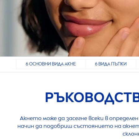
КНЕ
6 ОСНОВНИ ВИДА АКНЕ
6 ВИДА ПЪПКИ
РЪКОВОДСТ
Акнето може да засегне всеки в определе
начин да подобриш състоянието на акнето
склон