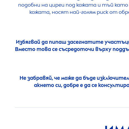
подобни на циреи под кожата и тъй като 
кожата, носят най-голям риск от обр
Избягвай да пипаш засегнатите участъци
Вместо това се съсредоточи върху поддъ
Не забравяй, че може да бъде изключител
акнето си, добре е да се консулти