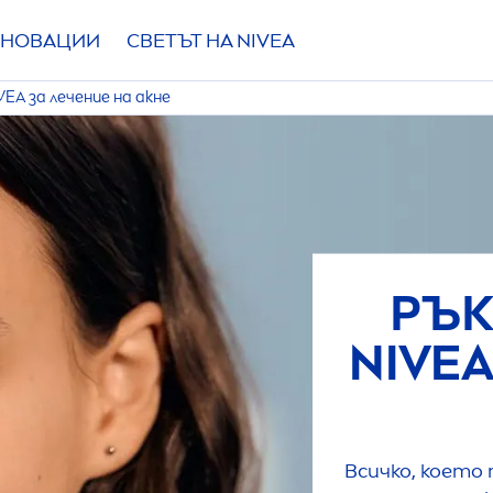
НОВАЦИИ
СВЕТЪТ НА
NIVEA
VEA
за лечение на акне
РЪК
NIVE
Всичко, което