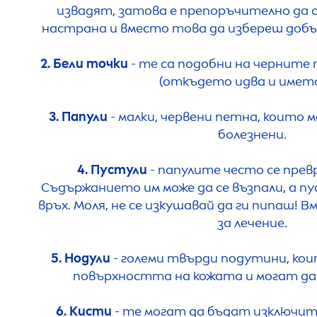
извадят, затова е препоръчително да
настрана и вместо това да избереш доб
2. Бели точки
- те са подобни на черните 
(откъдето идва и името
3. Папули
- малки, червени петна, които
болезнени.
4. Пустули
- папулите често се прев
Съдържанието им може да се възпали, а пу
връх. Моля, не се изкушавай да ги пипаш! 
за лечение.
5. Нодули
- големи твърди подутини, ко
повърхността на кожата и могат да
6. Кисти
- те могат да бъдат изключите