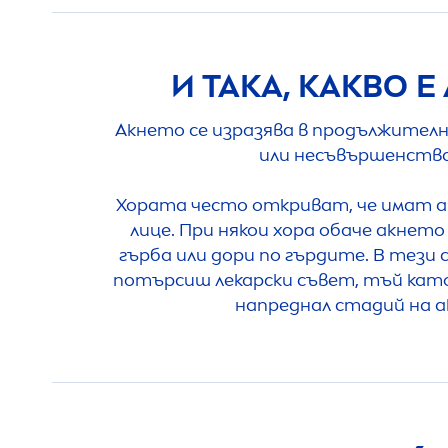
И ТАКА, КАКВО Е
Акнето се изразява в продължителн
или несъвършенства
Хората често откриват, че имат а
лице. При някои хора обаче акнето 
гърба или дори по гърдите. В тези с
потърсиш лекарски съвет, тъй кат
напреднал стадий на а