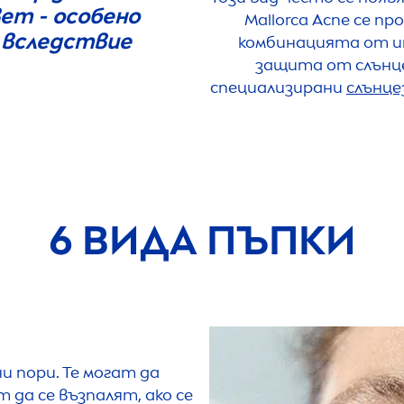
ет - особено
Mallorca Acne се п
 вследствие
комбинацията от 
защита от слънце
специализирани
слънце
6 ВИДА ПЪПКИ
и пори. Те могат да
 да се възпалят, ако се