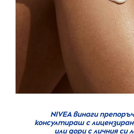
NIVEA
винаги препоръч
консултираш с лицензира
или дори с личния си 