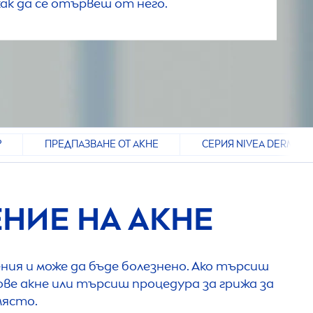
как да се отървеш от него.
?
ПРЕДПАЗВАНЕ ОТ АКНЕ
СЕРИЯ NIVEA DERMA SK
ЕНИЕ НА АКНЕ
ния и може да бъде болезнено. Ако търсиш
ве акне или търсиш процедура за грижа за
място.