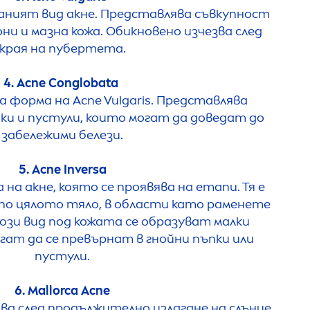
аният вид акне. Представлява съвкупност
и и мазна кожа. Обикновено изчезва след
края на пубертета.
4. Acne Conglobata
 форма на Acne Vulgaris. Представлява
ки и пустули, които могат да доведат до
забележими белези.
5. Acne Inversa
 на акне, която се проявява на етапи. Тя е
 по цялото тяло, в области като раменете
ози вид под кожата се образуват малки
гат да се превърнат в гнойни пъпки или
пустули.
6. Mallorca Acne
ява след продължително излагане на слънце.