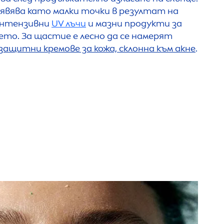
роявява като малки точки в резултат на
интензивни
UV лъчи
и мазни продукти за
то. За щастие е лесно да се намерят
защитни кремове за кожа, склонна към акне
.