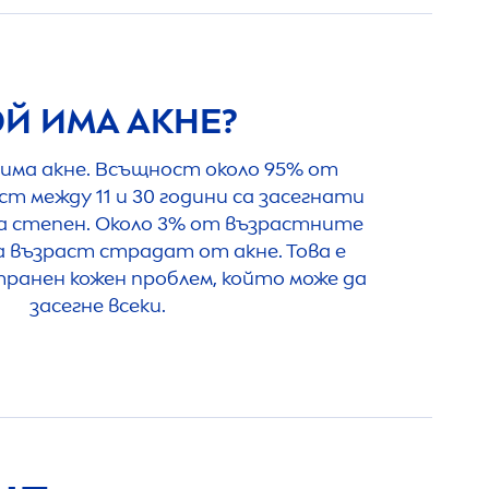
ОЙ ИМА АКНЕ?
 има акне. Всъщност около 95% от
т между 11 и 30 години са засегнати
ва степен. Около 3% от възрастните
а възраст страдат от акне. Това е
ранен кожен проблем, който може да
засегне всеки.