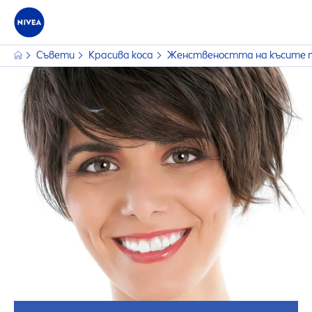
Съвети
Красива коса
Женствеността на късите п