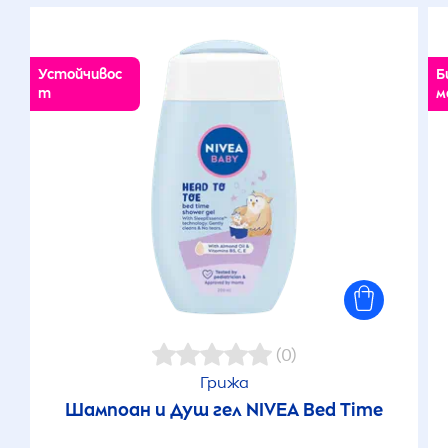
Устойчивос
Б
т
м
(0)
Грижа
Шампоан и Душ гел
NIVEA
Bed Time