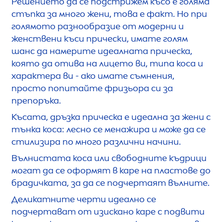
Решението да се подстрижем късо е голяма
стъпка за много жени, това е факт. Но при
голямото разнообразие от модерни и
женствени къси прически, имате голям
шанс да намерите идеалната прическа,
която да отива на лицето ви, типа коса и
характера ви - ако имате съмнения,
просто попитайте фризьора си за
препоръка.
Късата, дръзка прическа е идеална за жени с
тънка коса: лесно се менажира и може да се
стилизира по много различни начини.
Вълнистата коса или свободните къдрици
могат да се оформят в каре на пластове до
брадичката, за да се подчертаят вълните.
Деликатните черти идеално се
подчертават от изискано каре с подвити