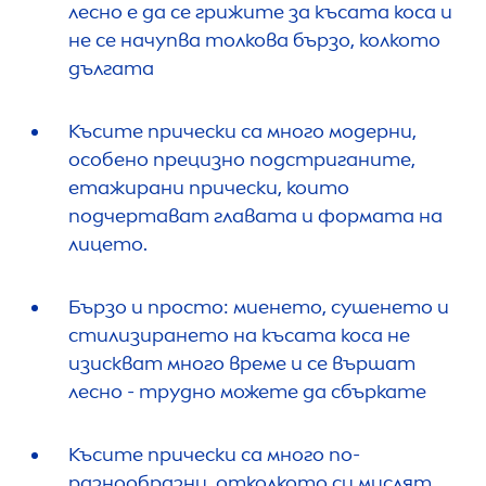
лесно е да се грижите за късата коса и
не се начупва толкова бързо, колкото
дългата
Късите прически са много модерни,
особено прецизно подстриганите,
етажирани прически, които
подчертават главата и формата на
лицето.
Бързо и просто: миенето, сушенето и
стилизирането на късата коса не
изискват много време и се вършат
лесно - трудно можете да сбъркате
Късите прически са много по-
разнообразни, отколкото си мислят