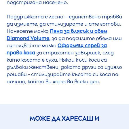
подстригана насечено.
Поддръжката е лесна – единствено трябва
да измиете, да стилизирате и сте готови.
Нанесете малко
Пяна за блясък и обем
Diamond Volume
, за да подсилите обема или
използвайте малко
Оформящ спрей за
права коса
за страхотен завършек, след
като косата е суха. Някои къси коси са
дълбоки женствени, докато други са изцяло
рошави - стилизирайте късата си коса по
начина, който ви харесва всеки ден.
МОЖЕ ДА ХАРЕСАШ И