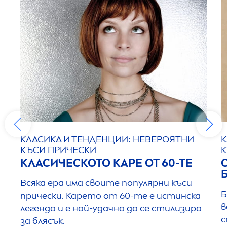
КЛАСИКА И ТЕНДЕНЦИИ: НЕВЕРОЯТНИ
К
КЪСИ ПРИЧЕСКИ
К
КЛАСИЧЕСКОТО КАРЕ ОТ 60-ТЕ
Всяка ера има своите популярни къси
Б
прически. Карето от 60-те е истинска
в
легенда и е най-удачно да се стилизира
с
за блясък.