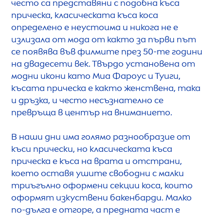
често са представяни с подобна къса
прическа, класическата къса коса
определено е неустоима и никога не е
излизала от мода от както за първи път
се появява във филмите през 50-те години
на двадесети век. Твърдо установена от
модни икони като Миа Фароус и Туиги,
късата прическа е както женствена, така
и дръзка, и често несъзнателно се
превръща в център на вниманието.
В наши дни има голямо разнообразие от
къси прически, но класическата къса
прическа е къса на врата и отстрани,
което оставя ушите свободни с малки
триъгълно оформени секции коса, които
оформят изкуствени бакенбарди. Малко
по-дълга е отгоре, а предната част е