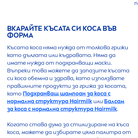
п
ВКАРАЙТЕ КЪСАТА СИ КОСА ВЪВ
ФОРМА
Късата коса няма нужда от толкова грижи
като дългата или къдравата. Няма да
имате нужда от подхранващи маски.
Въпреки това можете да запазите късата
си коса обемна и здрава, като използвате
правилните продукти за грижа за косата,
като
Подхранващ шампоан за коса с
нормална структура Hairmilk
или
Балсам
за коса с нормална структура Hairmilk
.
Когато става дума за стилизиране на къса
коса, можете да избирате цяла палитра от