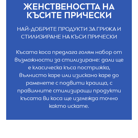
ЖЕНСТВЕНОСТТА НА
КЪСИТЕ ПРИЧЕСКИ
НАЙ-ДОБРИТЕ ПРОДУКТИ ЗА ГРИЖА И
СТИЛИЗИРАНЕ НА КЪСИ ПРИЧЕСКИ
Късата коса предлага голям набор от
възможности за стилизиране: дали ще
е класическа къса пострижка,
вълнисто каре или изискано каре до
раменете с подвити краища, с
правилните стилизиращи продукти
късата ви коса ще изглежда точно
както искате.