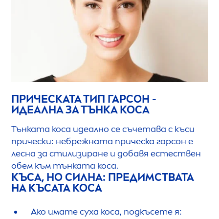
ПРИЧЕСКАТА ТИП ГАРСОН -
ИДЕАЛНА ЗА ТЪНКА КОСА
Тънката коса идеално се съчетава с къси
прически: небрежната прическа гарсон е
лесна за стилизиране и добавя естествен
обем към тънката коса.
КЪСА, НО СИЛНА: ПРЕДИМСТВАТА
НА КЪСАТА КОСА
Ако имате суха коса, подкъсете я: