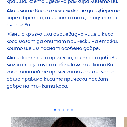
краища, което идеално рамкира лицето ви.
Ако имате високо чело можете да изберете
каре с бретон, тъй като то ще подчертае
очите ви.
Жени с кръгло или сърцевидно лице и къса
коса могат да опитат прически на етажи,
които ще им паснат особено добре.
Ако искате къса прическа, която да добави
малко структура и обем към тънката ви
коса, опитайте прическата гарсон. Като
общо правило късите прически пасват
добре на тънката коса.