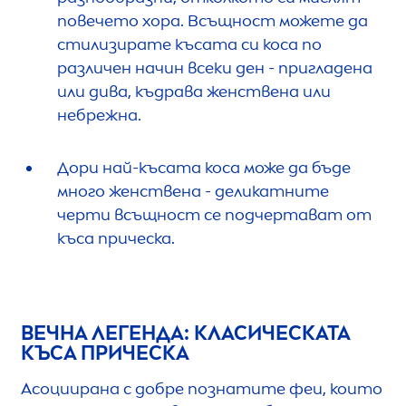
повечето хора. Всъщност можете да
стилизирате късата си коса по
различен начин всеки ден - пригладена
или дива, къдрава женствена или
небрежна.
Дори най-късата коса може да бъде
много женствена - деликатните
черти всъщност се подчертават от
къса прическа.
ВЕЧНА ЛЕГЕНДА: КЛАСИЧЕСКАТА
КЪСА ПРИЧЕСКА
Асоциирана с добре познатите феи, които