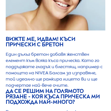
ВИЖТЕ МЕ, ИДВАМ! КЪСИ
ПРИЧЕСКИ С БРЕТОН
Един дълъг бретон добавя женствен
елемент към всяка къса прическа. Като го
поддържате гладък и блестящ, например с
помощта на
NIVEA
Балсам за изправяне,
той идеално ще рамкира лицето ви и ще
подчертае най-вече очите.
ДА СЕ РЕШИМ НА ГОЛЯМОТО
РЯЗАНЕ - КОЯ КЪСА ПРИЧЕСКА МИ
ПОДХОЖДА НАЙ-МНОГО?