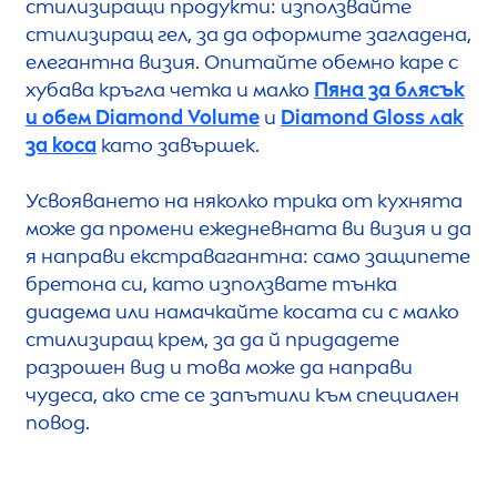
стилизиращи продукти: използвайте
стилизиращ гел, за да оформите загладена,
елегантна визия. Опитайте обемно каре с
хубава кръгла четка и малко
Пяна за блясък
и обем Diamond Volume
и
Diamond Gloss лак
за коса
като завършек.
Усвояването на няколко трика от кухнята
може да промени ежедневната ви визия и да
я направи екстравагантна: само защипете
бретона си, като използвате тънка
диадема или намачкайте косата си с малко
стилизиращ крем, за да й придадете
разрошен вид и това може да направи
чудеса, ако сте се запътили към специален
повод.