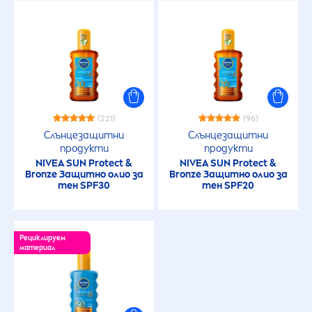
(221)
(96)
Слънцезащитни
Слънцезащитни
продукти
продукти
NIVEA
SUN
Protect
&
NIVEA
SUN
Protect
&
Bronze
Защитно олио за
Bronze
Защитно олио за
тен SPF30
тен SPF20
Рециклируем
материал