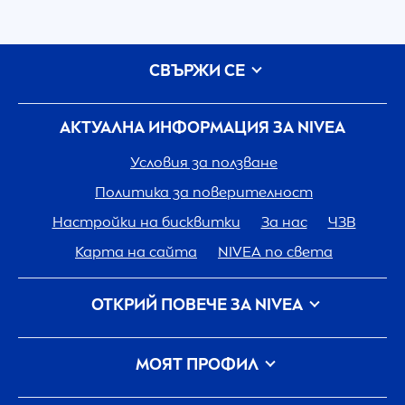
СВЪРЖИ СЕ
АКТУАЛНА ИНФОРМАЦИЯ ЗА
NIVEA
Условия за ползване
Политика за поверителност
Настройки на бисквитки
За нас
ЧЗВ
Карта на сайта
NIVEA
по света
ОТКРИЙ ПОВЕЧЕ ЗА
NIVEA
Кариера
Грижа на
NIVEA
за планетата
МОЯТ ПРОФИЛ
Свържи се с нас
Вход
my
NIVEA