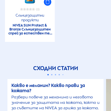
(0)
Слънцезащитни
продукти
NIVEA
SUN
Protect
&
Bronze
Слънцезащитен
спрей за естествен тен
със SPF50
СХОДНИ СТАТИИ
Какво е меланин? Какво прави за
кожата?
Разбери повече за меланина и неговото
значение за защитата на кожата, както и
за съветите на
NIVEA
за грижа за кожата.