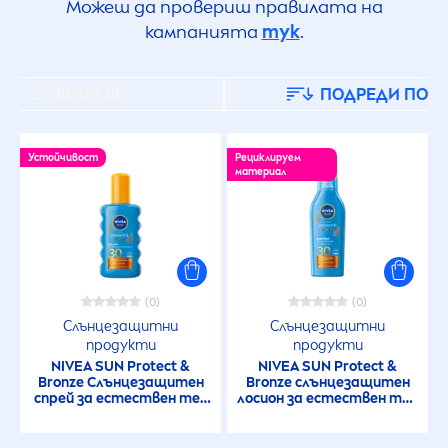
Можеш да провериш правилата на
кампанията
тук
.
ФИЛТЪР
ПОДРЕДИ ПО
Устойчивост
Рециклируем
материал
(0)
(0)
Слънцезащитни
Слънцезащитни
продукти
продукти
NIVEA
SUN
Protect
&
NIVEA
SUN
Protect
&
Bronze
Слънцезащитен
Bronze
слънцезащитен
спрей за естествен тен
лосион за естествен тен
SPF30
със SPF30