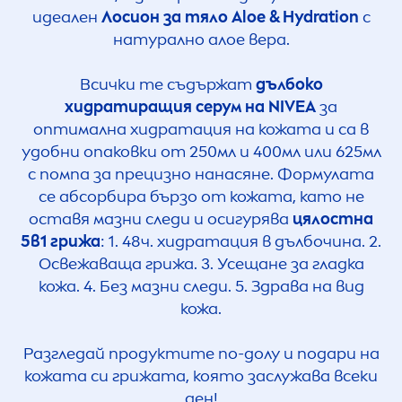
идеален
Лосион за тяло Aloe &
Hydra
tion
с
натурално алое вера.
Всички те съдържат
дълбоко
хидратиращия серум на
NIVEA
за
оптимална хидратация на кожата и са в
удобни опаковки от 250мл и 400мл или 625мл
с помпа за прецизно нанасяне. Формулата
се абсорбира бързо от кожата, като не
оставя мазни следи и осигурява
цялостна
5в1 грижа
: 1. 48ч. хидратация в дълбочина. 2.
Освежаваща грижа. 3. Усещане за гладка
кожа. 4. Без мазни следи. 5. Здрава на вид
кожа.
Разгледай продуктите по-долу и подари на
кожата си грижата, която заслужава всеки
ден!