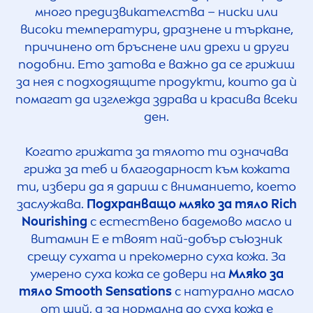
много предизвикателства – ниски или
високи температури, дразнене и търкане,
причинено от бръснене или дрехи и други
подобни. Ето затова е важно да се грижиш
за нея с подходящите продукти, които да ѝ
помагат да изглежда здрава и красива всеки
ден.
Когато грижата за тялото ти означава
грижа за теб и благодарност към кожата
ти, избери да я дариш с вниманието, което
заслужава.
Подхранващо мляко за тяло Rich
Nourishing
с естествено бадемово масло и
витамин Е е твоят най-добър съюзник
срещу сухата и прекомерно суха кожа. За
умерено суха кожа се довери на
Мляко за
тяло Smooth
Sensation
s
с натурално масло
от ший, а за нормална до суха кожа е