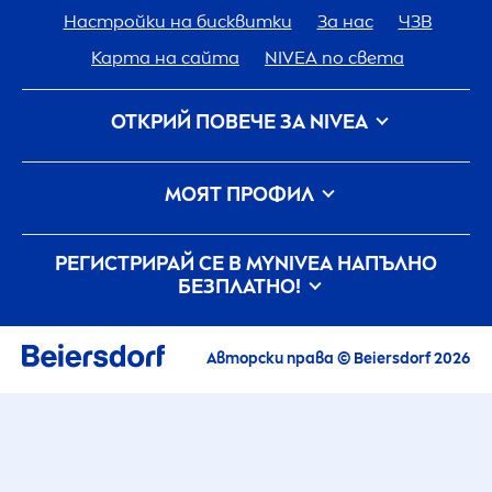
Настройки на бисквитки
За нас
ЧЗВ
Карта на сайта
NIVEA
по света
ОТКРИЙ ПОВЕЧЕ ЗА
NIVEA
Кариера
Грижа на
NIVEA
за планетата
МОЯТ ПРОФИЛ
Свържи се с нас
Вход
my
NIVEA
РЕГИСТРИРАЙ СЕ В MY
NIVEA
НАПЪЛНО
БЕЗПЛАТНО!
Всички актуални новини, съвети,
информация и оферти
Авторски права © Beiersdorf 2026
Ексклузивни игри и кампании за
тестване на продукти