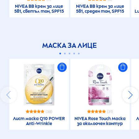
NIVEA
BB крем за лице
NIVEA
BB крем за лице
5в1, светъл тон, SPF15
5в1, среден тон, SPF15
L
МАСКА ЗА ЛИЦЕ
(38)
(31)
Лист маска Q10 POWER
NIVEA
Rose
Touch Маска
Л
Anti-Wrinkle
за околоочен контур