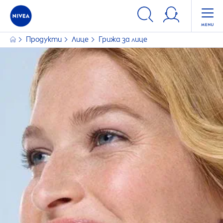
ФИЛТРИ
Продукти
Лице
Грижа за лице
ТИП КОЖА
За всеки тип кожа
Зряла кожа
Мазна кожа
Нормална кожа
Проблемна кожа