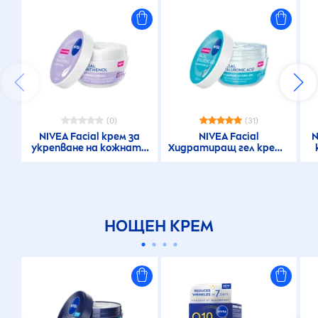
(0)
(31)
NIVEA
Facial крем за
NIVEA
Facial
N
укрепване на кожната
Хидратиращ гел крем с
бариера с пантенол
хиалуронова киселина
НОЩЕН КРЕМ