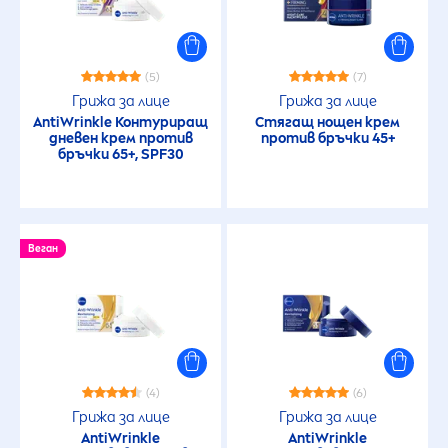
ИЗБРАНИ ФИЛТРИ
(5)
(7)
Грижа за лице
Грижа за лице
AntiWrinkle Контуриращ
Стягащ нощен крем
дневен крем против
против бръчки 45+
бръчки 65+, SPF30
Веган
(4)
(6)
Грижа за лице
Грижа за лице
AntiWrinkle
AntiWrinkle