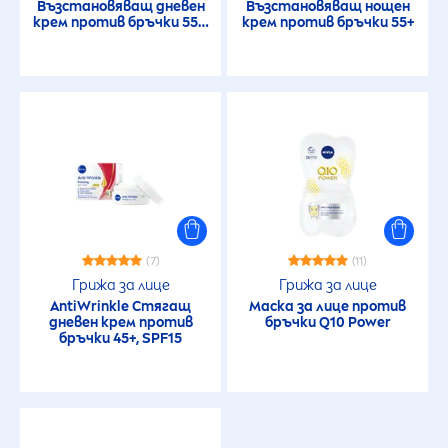
Възстановяващ дневен
Възстановяващ нощен
крем против бръчки 55+,
крем против бръчки 55+
SPF15
(7)
(11)
Грижа за лице
Грижа за лице
AntiWrinkle Стягащ
Маска за лице против
дневен крем против
бръчки Q10 Power
бръчки 45+, SPF15