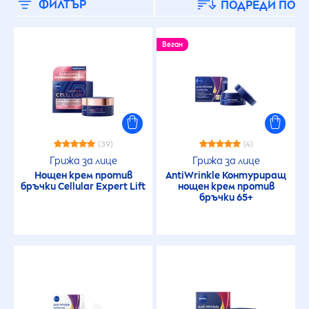
ФИЛТЪР
ПОДРЕДИ ПО
Парфюм
Веган
Химически UV филтри
SPF
15
(39)
(4)
Грижа за лице
Грижа за лице
Нощен крем против
AntiWrinkle Контуриращ
30
бръчки
Cellular
Expert Lift
нощен крем против
бръчки 65+
50
50+