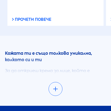
ПРОЧЕТИ ПОВЕЧЕ
Кожата ти е също толкова уникална,
колкото си и ти
За да откриеш крема за лице, който е
идеално съобразен с нуждите на кожата
ти, трябва да познаваш своя тип кожа. Това
е единствения начин да избереш продукти
за грижа за лицето, които са подходящи за
кожата ти. Чувстваш ли кожата си
опъната и суха? Проблемна ли е?