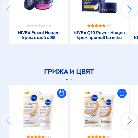
(0)
(5)
NIVEA
Facial Нощен
NIVEA
Q10 Power Нощен
крем с ший и В5
крем против бръчки
К
ГРИЖА И ЦВЯТ
(9)
(5)