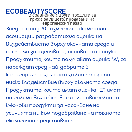
ECO
BEAUTY
SCORE
В сравнение с други продукти за
грижа за лицето, продавани на
европейския пазар
Заедно с над 70 козметични компании и
асоциации разработихме оценка на
въздействието върху околната среда и
система за оценяване, основана на наука.
ЗДЕЙСТВИЕ ВЪРХ
Продуктите, които получават оценка "А", се
нареждат сред най-добрите в
категорията за грижа за лицето за по-
ниско въздействие върху околната среда.
Продуктите, които имат оценка "E", имат
по-голямо въздействие и следователно са
ключови продукти за насочване на
усилията ни към подобряване на тяхното
екологично представяне.