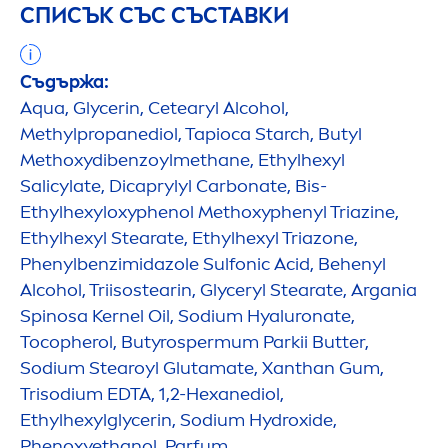
СПИСЪК СЪС СЪСТАВКИ
Съдържа:
Aqua
, Glycerin, Cetearyl Alcohol,
Methylpropanediol, Tapioca Starch, Butyl
Methoxydibenzoylmethane, Ethylhexyl
Salicylate, Dicaprylyl Carbonate, Bis-
Ethylhexyloxyphenol Methoxyphenyl Triazine,
Ethylhexyl Stearate, Ethylhexyl Triazone,
Phenylbenzimidazole Sulfonic Acid, Behenyl
Alcohol, Triisostearin, Glyceryl Stearate, Argania
Spinosa Kernel Oil, Sodium
Hyaluron
ate,
Tocopherol, Butyrospermum Parkii
Butter
,
Sodium Stearoyl Glutamate, Xanthan Gum,
Trisodium EDTA, 1,2-Hexanediol,
Ethylhexylglycerin, Sodium
Hydro
xide,
Phenoxyethanol, Parfum