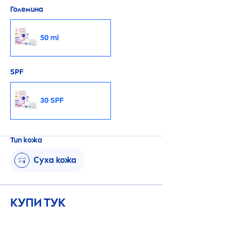
Големина
50 ml
SPF
30 SPF
Тип кожа
Суха кожа
КУПИ ТУК