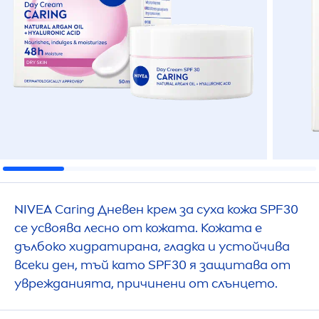
NIVEA
Caring Дневен крем за суха кожа SPF30
се усвоява лесно от кожата. Кожата е
дълбоко хидратирана, гладка и устойчива
всеки ден, тъй като SPF30 я защитава от
уврежданията, причинени от слънцето.