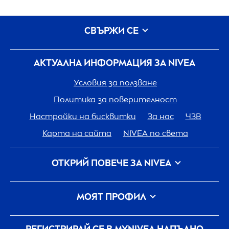
СВЪРЖИ СЕ
АКТУАЛНА ИНФОРМАЦИЯ ЗА
NIVEA
Условия за ползване
Политика за поверителност
Настройки на бисквитки
За нас
ЧЗВ
Карта на сайта
NIVEA
по света
ОТКРИЙ ПОВЕЧЕ ЗА
NIVEA
Кариера
Грижа на
NIVEA
за планетата
МОЯТ ПРОФИЛ
Свържи се с нас
Вход
my
NIVEA