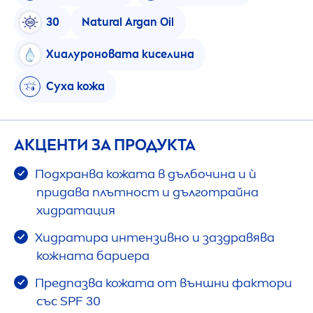
30
Natural
Argan Oil
Хиалуроновата киселина
Суха кожа
АКЦЕНТИ ЗА ПРОДУКТА
Подхранва кожата в дълбочина и ѝ
придава плътност и дълготрайна
хидратация
Хидратира интензивно и заздравява
кожната бариера
Предпазва кожата от външни фактори
със SPF 30