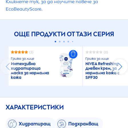
Кликнете тук, за да научите повече за
Eco
Beauty
Score.
ОЩЕ ПРОДУКТИ ОТ ТАЗИ СЕРИЯ
(3)
(0)
Грижа за лице
Грижа за лице
Интензивно
NIVEA
Re
fresh
ing
хидратираща
Дневен крем, за
маска за нормална
нормална кожа с
кожа
SPF30
ХАРАКТЕРИСТИКИ
Хидратиращ
Подхранващ