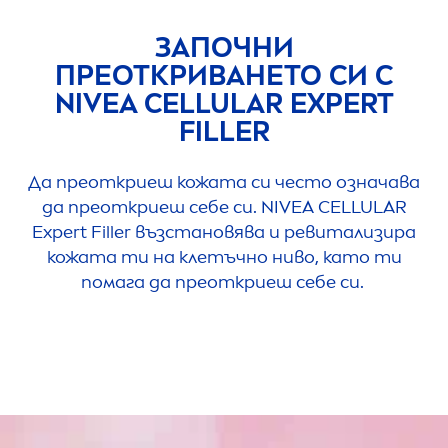
ЗАПОЧНИ
ПРЕОТКРИВАНЕТО СИ С
NIVEA
CELLULAR
EXPERT
FILLER
Да преоткриеш кожата си често означава
да преоткриеш себе си.
NIVEA
CELLULAR
Expert
Filler
възстановява и ревитализира
кожата ти на клетъчно ниво, като ти
помага да преоткриеш себе си.