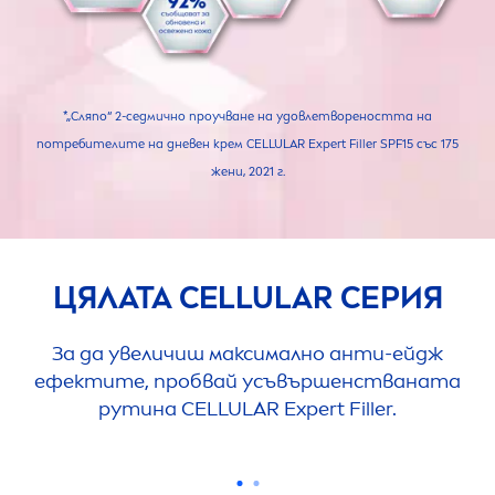
*„Сляпо“ 2-седмично проучване на удовлетвореността на
потребителите на дневен крем
CELLULAR
Expert
Filler
SPF15 със 175
жени, 2021 г.
ЦЯЛАТА
CELLULAR
СЕРИЯ
За да увеличиш максимално анти-ейдж
ефектите, пробвай усъвършенстваната
рутина
CELLULAR
Expert
Filler
.