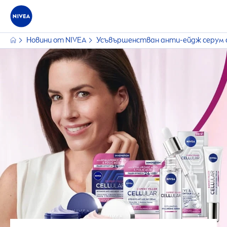
Новини от
NIVEA
Усъвършенстван анти-ейдж серум с