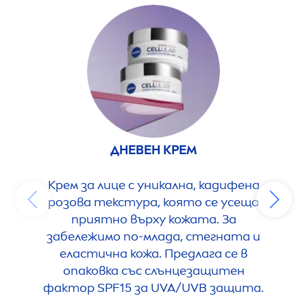
ДНЕВЕН КРЕМ
Крем за лице с уникална, кадифена
розова текстура, която се усеща
ко
приятно върху кожата. За
из
забележимо по-млада, стегната и
от 
еластична кожа. Предлага се в
от
опаковка със слънцезащитен
фактор SPF15 за UVA/UVB защита.
ре