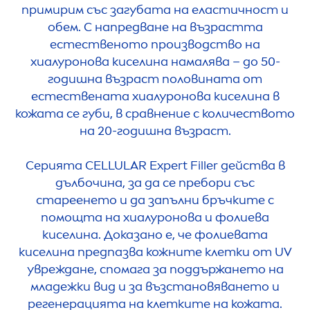
примирим със загубата на еластичност и
обем. С напредване на възрастта
естественото производство на
хиалуронова киселина намалява – до 50-
годишна възраст половината от
естествената хиалуронова киселина в
кожата се губи, в сравнение с количеството
на 20-годишна възраст.
Серията
CELLULAR
Expert
Filler
действа в
дълбочина, за да се пребори със
стареенето и да запълни бръчките с
помощта на хиалуронова и фолиева
киселина. Доказано е, че фолиевата
киселина предпазва кожните клетки от UV
увреждане, спомага за поддържането на
младежки вид и за възстановяването и
регенерацията на клетките на кожата.