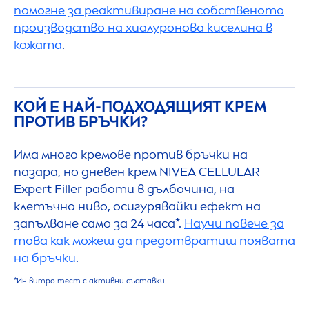
помогне за реактивиране на собственото
производство на хиалуронова киселина в
кожата
.
КОЙ Е НАЙ-ПОДХОДЯЩИЯТ КРЕМ
ПРОТИВ БРЪЧКИ?
Има много кремове против бръчки на
пазара, но дневен крем
NIVEA
CELLULAR
Expert
Filler
работи в дълбочина, на
клетъчно ниво, осигурявайки ефект на
запълване само за 24 часа*.
Научи повече за
това как можеш да предотвратиш появата
на бръчки
.
*Ин витро тест с активни съставки