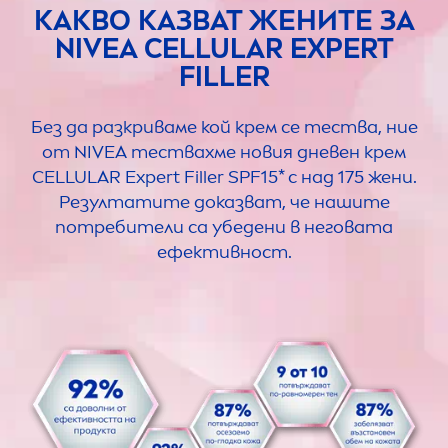
КАКВО КАЗВАТ ЖЕНИТЕ ЗА
NIVEA
CELLULAR
EXPERT
FILLER
Без да разкриваме кой крем се тества, ние
от
NIVEA
тествахме новия дневен крем
CELLULAR
Expert
Filler
SPF15* с над 175 жени.
Резултатите доказват, че нашите
потребители са убедени в неговата
ефективност.