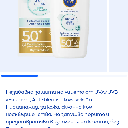
Незабавна защита на лицето от UVA/UVB
лъчите с „Аnti-blemish комплекс“ и
Ниацанамид, за кожа, склонна към
несъвършенства. Не запушва порите и
предотвратява възпаления на кожата, без