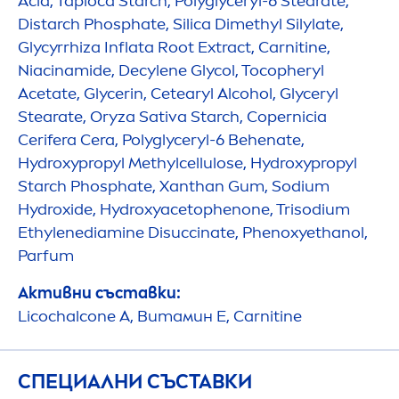
Acid, Tapioca Starch, Polyglyceryl-6 Stearate,
Distarch Phosphate, Silica Dimethyl Silylate,
Glycyrrhiza Inflata Root Extract, Carnitine,
Niacinamide, Decylene Glycol, Tocopheryl
Acetate, Glycerin, Cetearyl Alcohol, Glyceryl
Stearate, Oryza Sativa Starch, Copernicia
Cerifera Cera, Polyglyceryl-6 Behenate,
Hydro
xypropyl Methylcellulose,
Hydro
xypropyl
Starch Phosphate, Xanthan Gum, Sodium
Hydro
xide,
Hydro
xyacetophenone, Trisodium
Ethylenediamine Disuccinate, Phenoxyethanol,
Parfum
Активни съставки:
Licochalcone A, Витамин E, Carnitine
СПЕЦИАЛНИ СЪСТАВКИ