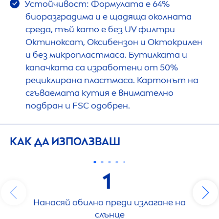
Устойчивост: Формулата е 64%
биоразградима и е щадяща околната
среда, тъй като е без UV филтри
Октиноксат, Оксибензон и Октокрилен
и без микропластмаса. Бутилката и
капачката са изработени от 50%
рециклирана пластмаса. Картонът на
сгъваемата кутия е внимателно
подбран и FSC одобрен.
КАК ДА ИЗПОЛЗВАШ
1
Нанасяй обилно преди излагане на
слънце