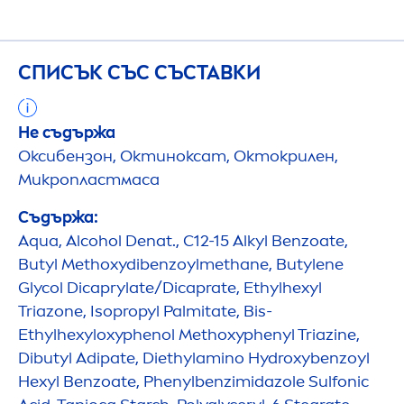
СПИСЪК СЪС СЪСТАВКИ
Не съдържа
Оксибензон, Октиноксат, Октокрилен,
Микропластмаса
Съдържа:
Aqua
, Alcohol Denat., C12-15 Alkyl Benzoate,
Butyl Methoxydibenzoylmethane, Butylene
Glycol Dicaprylate/Dicaprate, Ethylhexyl
Triazone, Isopropyl Palmitate, Bis-
Ethylhexyloxyphenol Methoxyphenyl Triazine,
Dibutyl Adipate, Diethylamino
Hydro
xybenzoyl
Hexyl Benzoate, Phenylbenzimidazole Sulfonic