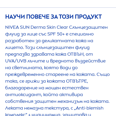
НАУЧИ ПОВЕЧЕ ЗА ТОЗИ ПРОДУКТ
NIVEA
SUN
Derma
Skin
Clear Слънцезащитен
флуид за лице със SPF 50+ е специално
разработен за деликатната кожа на
лицето. Този слънцезащитен флуид
предпазва здравата кожа ОТВЪН, от
UVA/UVB лъчите и вредното въздействие
на светлината, която води до
преждевременно стареене на кожата. Също
така, се грижи за кожата ОТВЪТРЕ,
благодарение на мощен естествен
антиоксидант, който активира
собствения защитен механизъм на кожата.
Леката немазна текстура, с „Аnti-blemish
комплекс“ + ниацинамид, защитава и