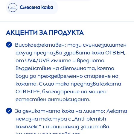
Смесена кожа
АКЦЕНТИ ЗА ПРОДУКТА
Високоефективен: този слънцезащитен
флуид предпазва здравата кожа ОТВЪН,
от UVA/UVB лъчите и вредното
въздействие на светлината, която
води до преждевременно стареене на
кожата. Също така предпазва кожата
ОТВЪТРЕ, благодарение на мощен
естествен антиоксидант.
За деликатната кожа на лицето: Леката
немазна текстура с „Аnti-blemish
комплекс“ + ниацинамид защитава