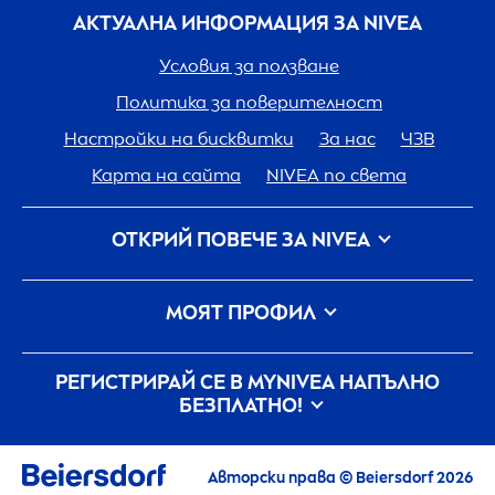
АКТУАЛНА ИНФОРМАЦИЯ ЗА
NIVEA
Условия за ползване
Политика за поверителност
Настройки на бисквитки
За нас
ЧЗВ
Карта на сайта
NIVEA
по света
ОТКРИЙ ПОВЕЧЕ ЗА
NIVEA
Кариера
Грижа на
NIVEA
за планетата
МОЯТ ПРОФИЛ
Свържи се с нас
Вход
my
NIVEA
РЕГИСТРИРАЙ СЕ В MY
NIVEA
НАПЪЛНО
БЕЗПЛАТНО!
Всички актуални новини, съвети,
информация и оферти
Авторски права © Beiersdorf 2026