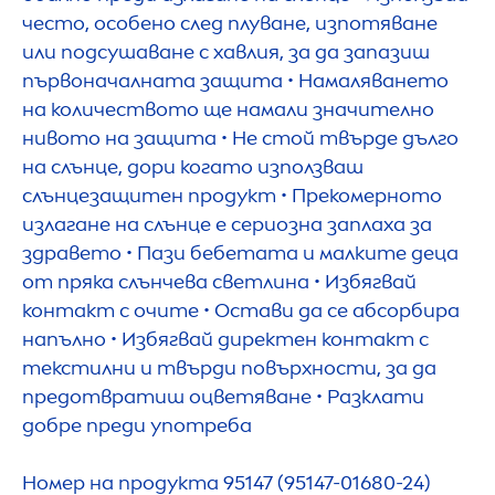
често, особено след плуване, изпотяване
или подсушаване с хавлия, за да запазиш
първоначалната защита • Намаляването
на количеството ще намали значително
нивото на защита • Не стой твърде дълго
на слънце, дори когато използваш
слънцезащитен продукт • Прекомерното
излагане на слънце е сериозна заплаха за
здравето • Пази бебетата и малките деца
от пряка слънчева светлина • Избягвай
контакт с очите • Остави да се абсорбира
напълно • Избягвай директен контакт с
текстилни и твърди повърхности, за да
предотвратиш оцветяване • Разклати
добре преди употреба
Номер на продукта 95147 (95147-01680-24)