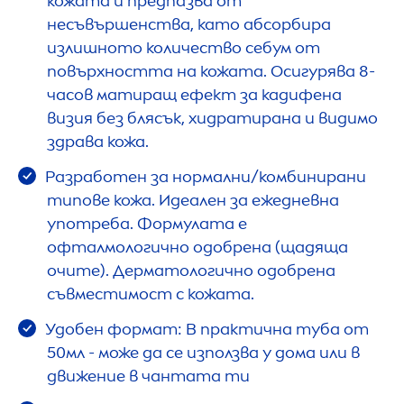
кожата и предпазва от
несъвършенства, като абсорбира
излишното количество себум от
повърхността на кожата. Осигурява 8-
часов матиращ ефект за кадифена
визия без блясък, хидратирана и видимо
здрава кожа.
Разработен за нормални/комбинирани
типове кожа. Идеален за ежедневна
употреба. Формулата е
офталмологично одобрена (щадяща
очите). Дерматологично одобрена
съвместимост с кожата.
Удобен формат: В практична туба от
50мл - може да се използва у дома или в
движение в чантата ти