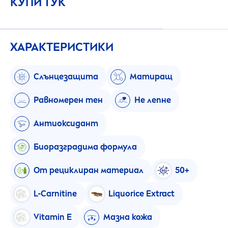
КУПИ ТУК
ХАРАКТЕРИСТИКИ
Слънцезащита
Матиращ
Равномерен тен
Не лепне
Антиоксидант
Биоразградима формула
От рециклиран материал
50+
L-Carnitine
L
iq
uorice Extract
Vitamin
E
Мазна кожа