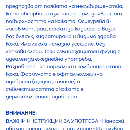
предпазва от появата на несъвършенства,
като абсорбира излишното омазняване от
повърхността на кожата. Осигурява 8-
часов матиращ ефект за кадифена визия
без блясък, хидратирана и видимо здрава
кожа. Има леко и немазно усещане, без
лепкави следи. Този слънцезащитен флуид е
идеален за ежедневна употреба.
Разработен за нормална и комбиниран тип
кожа. Формулата е офталмологично
одобрена (щадяща очите) и
съвместимостта с кожата е
дерматологично одобрена.
ВНИМАНИЕ:
ВАЖНИ ИНСТРУКЦИИ ЗА УПОТРЕБА • Нанасяй
обилно преди излагане на слънце • Използвай