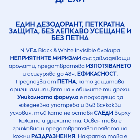
ЕДИН ДЕЗОДОРАНТ, ПЕТКРАТНА
ЗАЩИТА, БЕЗ ЛЕПКАВО УСЕЩАНЕ И
БЕЗ ПЕТНА
NIVEA
Black
&
White
Invisible блокира
НЕПРИЯТНИТЕ МИРИЗМИ
със завладяващи
аромати, предотвратява
ИЗПОТЯВАНЕТО
и осигурява до 48ч.
ЕФИКАСНОСТ
.
Предпазва от
ПЕТНА
, като защитава
оригиналния цвят на любимите ти дрехи.
Уникалната формула
е подходяща за
ежедневна употреба и във всякакви
условия, тъй като не оставя
СЛЕДИ
върху
кожата и дрехите ти. Освен това е
грижовна и предотвратява появата на
кожни
РАЗДРАЗНЕНИЯ
. Накратко това е