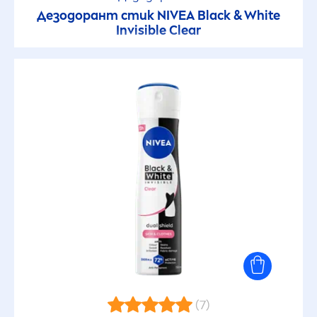
Дезодорант стик
NIVEA
Black
&
White
Invisible Clear
(7)