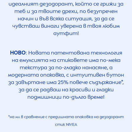
идеалният дезодорант, който се грижи за
теб и за твоите дрехи, по безупречен
начин и във всяка ситуация, за да се
чувстваш винаги уверена в твоя любим
аутфит!
НОВО
: Новата патентована технология
на емулсията на стиковете има по-мека
текстура за по-гладко нанасяне, а
модерната опаковка, с интуитивен бутон
за завъртане има 25% повече съдържание*,
за да се радваш на красиви и гладки
подмишници по-дълго време!
*на мл в сравнение с предишната опаковка на дезодорант
стик
NIVEA