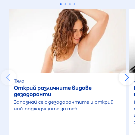
Тяло
Открий различните видове
дезодоранти
Запознай се с дезодорантите и открий
най-подходящите за теб.