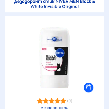
Дезодорант стик
NIVEA
MEN
Black
&
White
Invisible
Original
(9)
Дезодоранти