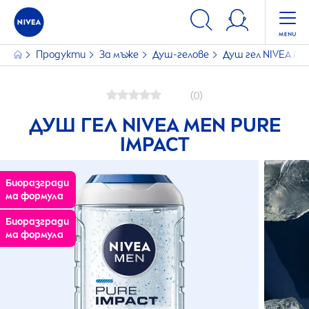
Продукти
За мъже
Душ-гелове
Душ гел
NIVEA
ME
(0)
ДУШ ГЕЛ
NIVEA
MEN
PURE
IMPACT
Биоразгради
ма формула
Биоразгради
ма формула