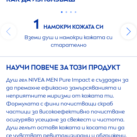
1
НАМОКРИ КОЖАТА СИ
Вземи душ и намокри кожата си
старателно
НАУЧИ ПОВЕЧЕ ЗА ТОЗИ ПРОДУКТ
Душ гел
NIVEA
MEN
Pure
Impact е създаден за
да премахне ефикасно замърсяванията и
неприятните миризми от кожата ти.
Формулата с фини почистващи скраб
частици за високоефективно почистване
осигурява усещане за свежест и чистота.
Душ гелът оставя кожата и косата ти да
се чувстват ревитализирани и обгрижени.