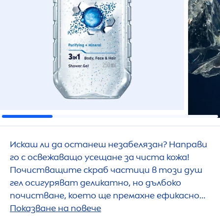
Искаш ли да останеш незабелязан? Направи
го с освежаващо усещане за чиста кожа!
Почистващите скраб частици в този душ
гел осигуряват деликатно, но дълбоко
почистване, което ще премахне ефикасно
замърсяванията и неприятните миризми
Показване на повече