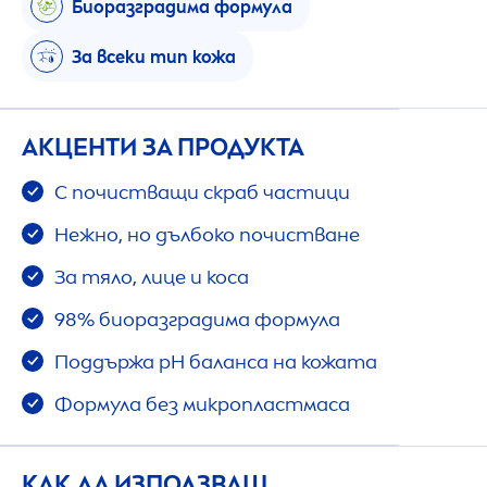
Биоразградима формула
За всеки тип кожа
АКЦЕНТИ ЗА ПРОДУКТА
С почистващи скраб частици
Нежно, но дълбоко почистване
За тяло, лице и коса
98% биоразградима формула
Поддържа pH баланса на кожата
Формула без микропластмаса
КАК ДА ИЗПОЛЗВАШ