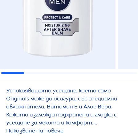
Успокояващото усещане, което само
Original
s може да осигури, със специални
овлажнители, Витамин Е и Алое Вера.
Кожата изглежда подхранена и гладка с
усещане за мекота и комфорт.
Дерматологично доказана съвместимост с
Показване на повече