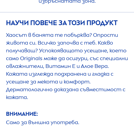
избръснатата зона.
НАУЧИ ПОВЕЧЕ ЗА ТОЗИ ПРОДУКТ
Хаосът в банята те побърква? Опрости
живота си. Всичко започва с теб. Какво
получаваш? Успокояващото усещане, което
само
Original
s може да осигури, със специални
овлажнители, Витамин Е и Алое Вера.
Кожата изглежда подхранена и гладка с
усещане за мекота и комфорт.
Дерматологично доказана съвместимост с
кожата.
ВНИМАНИЕ:
Само за външна употреба.