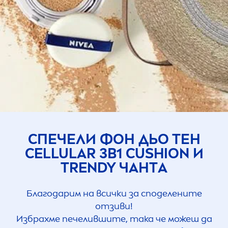
СПЕЧЕЛИ ФОН ДЬО ТЕН
CELLULAR
3В1 CUSHION И
TRENDY ЧАНТA
Благодарим на всички за споделените
отзиви!
Избрахме печелившите, така че можеш да