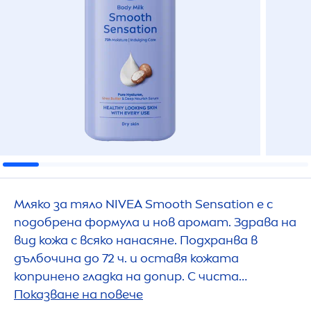
Мляко за тяло
NIVEA
Smooth
Sensation
е с
подобрена формула и нов аромат. Здрава на
вид кожа с всяко нанасяне. Подхранва в
дълбочина до 72 ч. и оставя кожата
копринено гладка на допир. С чиста
хиалуронова киселина, масло от ший и
Показване на повече