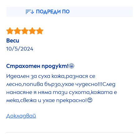
ПОДРЕДИ ПО
Веси
10/5/2024
Страхотен продукт!🤩
Идеален за суха кожа,разнася се
лесно,попива бързо,ухае чудесно!!!След
нанасяне я няма тази сухота,кожата е
мека,свежа и ухае прекрасно!😍
Докладвай