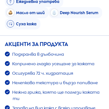
Ежедневна употреба
Масло от ший
Deep
Nourish Serum
Суха кожа
АКЦЕНТИ ЗА ПРОДУКТА
Подхранва в дълбочина
Копринено гладко усещане за кожата
Осигурява 72 ч. хидратация
Нелепкава текстура и бързо попиване
Нежна грижа, която ще поглези кожата
ти
Здрава на вид кожа с всяко използване