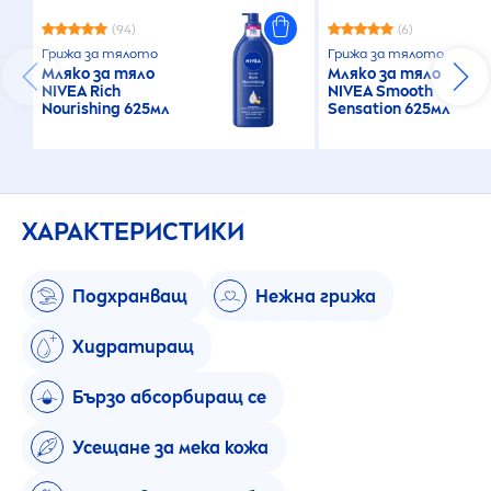
(94)
(6)
Грижа за тялото
Грижа за тялото
Мляко за тяло
Мляко за тяло
NIVEA
Rich
NIVEA
Smooth
Nourishing 625мл
Sensation
625мл
ХАРАКТЕРИСТИКИ
Подхранващ
Нежна грижа
Хидратиращ
Бързо абсорбиращ се
Усещане за мека кожа