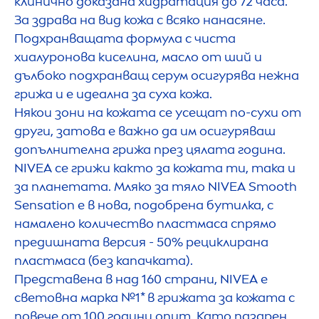
клинично доказана хидратация до 72 часа.
За здрава на вид кожа с всяко нанасяне.
Подхранващата формула с чиста
хиалуронова киселина, масло от ший и
дълбоко подхранващ серум осигурява нежна
грижа и е идеална за суха кожа.
Някои зони на кожата се усещат по-сухи от
други, затова е важно да им осигуряваш
допълнителна грижа през цялата година.
NIVEA
се грижи както за кожата ти, така и
за планетата. Мляко за тяло
NIVEA
Smooth
Sensation
е в нова, подобрена бутилка, с
намалено количество пластмаса спрямо
предишната версия - 50% рециклирана
пластмаса (без капачката).
Представена в над 160 страни,
NIVEA
е
световна марка №1* в грижата за кожата с
повече от 100 години опит. Като пазарен