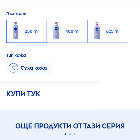
дълбоко подхранващ серум. Нелепкава
текстура, която се абсорбира бързо.
Големина
250 ml
400 ml
625 ml
Тип кожа
Суха кожа
КУПИ ТУК
ОЩЕ ПРОДУКТИ ОТ ТАЗИ СЕРИЯ