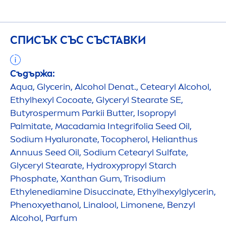
СПИСЪК СЪС СЪСТАВКИ
Съдържа:
Aqua
, Glycerin, Alcohol Denat., Cetearyl Alcohol,
Ethylhexyl Cocoate, Glyceryl Stearate SE,
Butyrospermum Parkii
Butter
, Isopropyl
Palmitate, Macadamia Integrifolia Seed Oil,
Sodium
Hyaluron
ate, Tocopherol, Helianthus
Annuus Seed Oil, Sodium Cetearyl Sulfate,
Glyceryl Stearate,
Hydro
xypropyl Starch
Phosphate, Xanthan Gum, Trisodium
Ethylenediamine Disuccinate, Ethylhexylglycerin,
Phenoxyethanol, Linalool, Limonene, Benzyl
Alcohol, Parfum