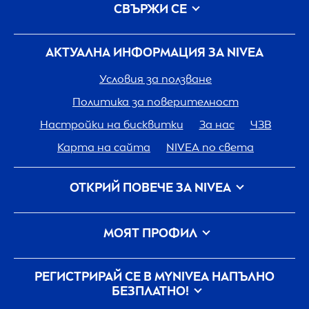
СВЪРЖИ СЕ
АКТУАЛНА ИНФОРМАЦИЯ ЗА
NIVEA
Условия за ползване
Политика за поверителност
Настройки на бисквитки
За нас
ЧЗВ
Карта на сайта
NIVEA
по света
ОТКРИЙ ПОВЕЧЕ ЗА
NIVEA
Кариера
Грижа на
NIVEA
за планетата
МОЯТ ПРОФИЛ
Свържи се с нас
Вход
my
NIVEA
РЕГИСТРИРАЙ СЕ В MY
NIVEA
НАПЪЛНО
БЕЗПЛАТНО!