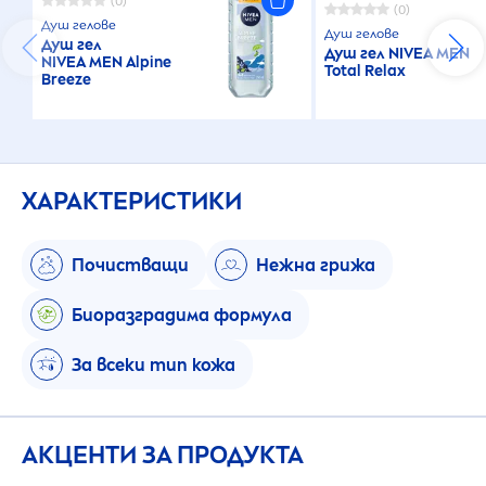
(0)
(0)
Душ гелове
Душ гелове
Душ гел
Душ гел
NIVEA
MEN
NIVEA
MEN
Alpine
Total Relax
Breeze
ХАРАКТЕРИСТИКИ
Почистващи
Нежна грижа
Биоразградима формула
За всеки тип кожа
АКЦЕНТИ ЗА ПРОДУКТА