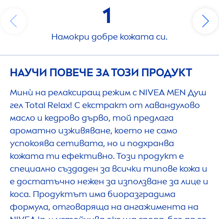
1
Намокри добре кожата си.
НАУЧИ ПОВЕЧЕ ЗА ТОЗИ ПРОДУКТ
Минѝ на релаксиращ режим с
NIVEA
MEN
Душ
гел Total Relax! С екстракт от лавандулово
масло и кедрово дърво, той предлага
ароматно изживяване, което не само
успокоява сетивата, но и подхранва
кожата ти ефективно. Този продукт е
специално създаден за всички типове кожа и
е достатъчно нежен за използване за лице и
коса. Продуктът има биоразградима
формула, отговаряща на ангажимента на