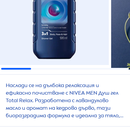
Наслади се на дълбока релаксация и
ефикасно почистване с
NIVEA
MEN
Душ гел
Total Relax. Разработена с лавандулово
масло и аромат на кедрово дърво, тази
биоразградима формула е идеална за тяло,
лице и коса.