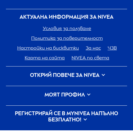
АКТУАЛНА ИНФОРМАЦИЯ ЗА
NIVEA
Условия за ползване
Политика за поверителност
Настройки на бисквитки
За нас
ЧЗВ
Карта на сайта
NIVEA
по света
ОТКРИЙ ПОВЕЧЕ ЗА
NIVEA
Кариера
Грижа на
NIVEA
за планетата
МОЯТ ПРОФИЛ
Свържи се с нас
Вход
my
NIVEA
РЕГИСТРИРАЙ СЕ В MY
NIVEA
НАПЪЛНО
БЕЗПЛАТНО!
Всички актуални новини, съвети,