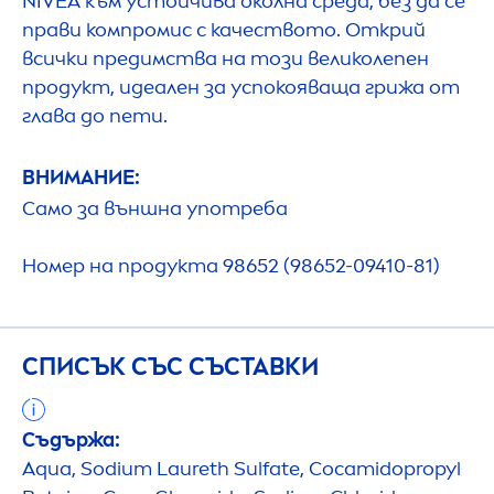
NIVEA
към устойчива околна среда, без да се
прави компромис с качеството. Открий
всички предимства на този великолепен
продукт, идеален за успокояваща грижа от
глава до пети.
ВНИМАНИЕ:
Само за външна употреба
Номер на продукта 98652 (98652-09410-81)
СПИСЪК СЪС СЪСТАВКИ
Съдържа:
Aqua
, Sodium Laureth Sulfate, Cocamidopropyl