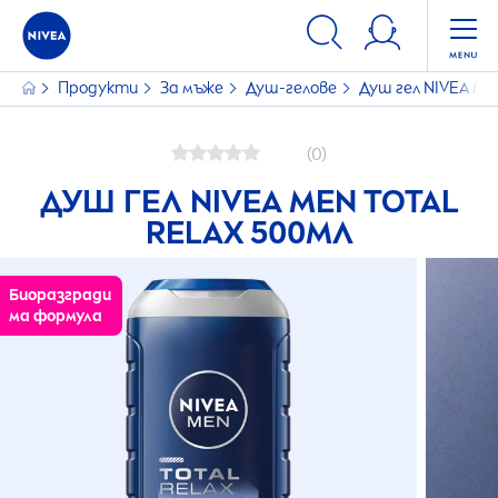
Продукти
За мъже
Душ-гелове
Душ гел
NIVEA
ME
(0)
ДУШ ГЕЛ
NIVEA
MEN
TOTAL
RELAX 500МЛ
Биоразгради
ма формула