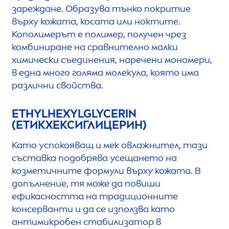
зареждане. Образува тънко покритие
върху кожата, косата или ноктите.
Кополимерът е полимер, получен чрез
комбиниране на сравнително малки
химически съединения, наречени мономери,
в една много голяма молекула, която има
различни свойства.
ETHYLHEXYLGLYCERIN
(ЕТИКХЕКСИГЛИЦЕРИН)
Като успокояващ и мек овлажнител, тази
съставка подобрява усещането на
козметичните формули върху кожата. В
допълнение, тя може да повиши
ефикасността на традиционните
консерванти и да се използва като
антимикробен стабилизатор в