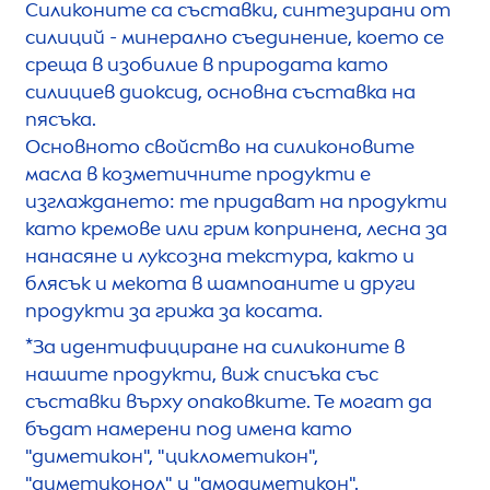
Силиконите са съставки, синтезирани от
силиций - минерално съединение, което се
среща в изобилие в природата като
силициев диоксид, основна съставка на
пясъка.
Основното свойство на силиконовите
масла в козметичните продукти е
изглаждането: те придават на продукти
като кремове или грим копринена, лесна за
нанасяне и луксозна текстура, както и
блясък и мекота в шампоаните и други
продукти за грижа за косата.
*За идентифициране на силиконите в
нашите продукти, виж списъка със
съставки върху опаковките. Те могат да
бъдат намерени под имена като
"диметикон", "циклометикон",
"диметиконол" и "амодиметикон".