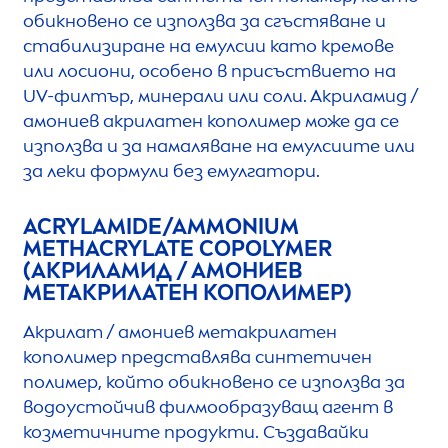
обикновено се използва за сгъстяване и
стабилизиране на емулсии като кремове
или лосиони, особено в присъствието на
UV-филтър, минерали или соли. Акриламид /
амониев акрилатен кополимер може да се
използва и за намаляване на емулсиите или
за леки формули без емулгатори.
ACRYLAMIDE/AMMONIUM
METHACRYLATE COPOLYMER
(АКРИЛАМИД / АМОНИЕВ
МЕТАКРИЛАТЕН КОПОЛИМЕР)
Акрилат / амониев метакрилатен
кополимер представлява синтетичен
полимер, който обикновено се използва за
водоустойчив филмообразуващ агент в
козметичните продукти. Създавайки