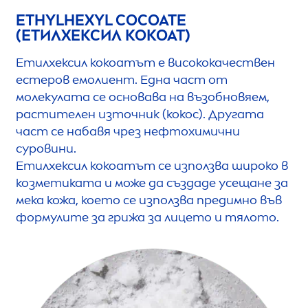
ETHYLHEXYL COCOATE
(ЕТИЛХЕКСИЛ КОКОАТ)
Етилхексил кокоатът е висококачествен
естеров емолиент. Една част от
молекулата се основава на възобновяем,
растителен източник (кокос). Другата
част се набавя чрез нефтохимични
суровини.
Етилхексил кокоатът се използва широко в
козметиката и може да създаде усещане за
мека кожа, което се използва предимно във
формулите за грижа за лицето и тялото.