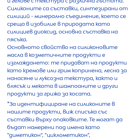
и гелове с текстура с различна гъстота.
Силиконите са съставки, синтезирани от
силиций - минерално съединение, което се
среща в изобилие в природата като
силициев диоксид, основна съставка на
пясъка.
Основното свойство на силиконовите
масла в козметичните продукти е
изглаждането: те придават на продукти
като кремове или грим копринена, лесна за
нанасяне и луксозна текстура, както и
блясък и мекота в шампоаните и други
продукти за грижа за косата.
*За идентифициране на силиконите в
нашите продукти, виж списъка със
съставки върху опаковките. Те могат да
бъдат намерени под имена като
"диметикон", "циклометикон",