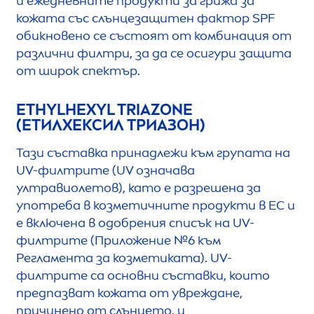
и ежедневните продукти за грижа за
кожата със слънцезащитен фактор SPF
обикновено се състоят от комбинация от
различни филтри, за да се осигури защита
от широк спектър.
ETHYLHEXYL TRIAZONE
(ЕТИЛХЕКСИЛ ТРИАЗОН)
Тази съставка принадлежи към групата на
UV-филтрите (UV означава
ултравиолетов), като е разрешена за
употреба в козметичните продукти в ЕС и
е включена в одобрения списък на UV-
филтрите (Приложение №6 към
Регламента за козметиката). UV-
филтрите са основни съставки, които
предпазват кожата от увреждане,
причинено от слънцето, и