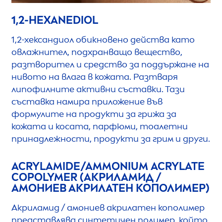
1,2-HEXANEDIOL
1,2-хександиол обикновено действа като
овлажнител, подхранващо вещество,
разтворител и средство за поддържане на
нивото на влага в кожата. Разтваря
липофилните активни съставки. Тази
съставка намира приложение във
формулите на продукти за грижа за
кожата и косата, парфюми, тоалетни
принадлежности, продукти за грим и други.
ACRYLAMIDE/AMMONIUM ACRYLATE
COPOLYMER (АКРИЛАМИД /
АМОНИЕВ АКРИЛАТЕН КОПОЛИМЕР)
Акриламид / амониев акрилатен кополимер
представлява синтетичен полимер, който