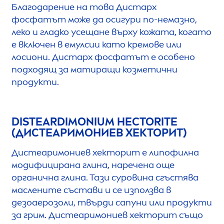
Благодарение на това Дистарх
фосфатът може да осигури по-немазно,
леко и гладко усещане върху кожата, когато
е включен в емулсии като кремове или
лосиони. Дистарх фосфатът е особено
подходящ за матиращи козметични
продукти.
DISTEARDIMONIUM HECTORITE
(ДИСТЕАРИМОНИЕВ ХЕКТОРИТ)
Дистеаримониев хекторит е липофилна
модифицирана глина, наречена още
органична глина. Тази суровина сгъстява
маслените състави и се използва в
дезоаерозоли, твърди сапуни или продукти
за грим. Дистеаримониев хекторит също