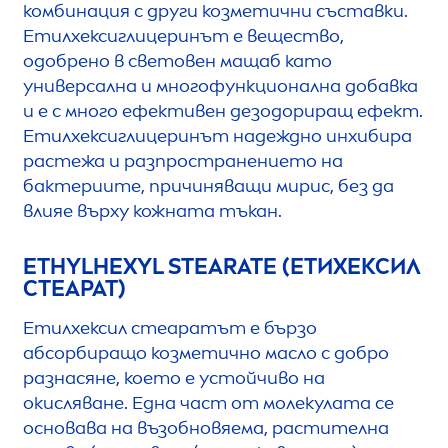
комбинация с други козметични съставки.
Етилхексиглицеринът е вещество,
одобрено в световен мащаб като
универсална и многофункционална добавка
и е с много ефективен дезодориращ ефект.
Етилхексиглицеринът надеждно инхибира
растежа и разпространението на
бактериите, причиняващи мирис, без да
влияе върху кожната тъкан.
ETHYLHEXYL STEARATE (ЕТИХЕКСИЛ
СТЕАРАТ)
Етилхексил стеаратът е бързо
абсорбиращо козметично масло с добро
разнасяне, което е устойчиво на
окисляване. Една част от молекулата се
основава на възобновяема, растителна