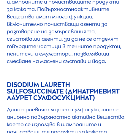
шампоаните и почистващите продукти
за кожата. Повърхностноактивните
вещества имат много функции,
включително почистващи агенти за
разтваряне на замърсяванията,
сгъстяващи агенти, за да не се отделят
твърдите частици в течните продукти,
пенители и емулгатори, позволяващи
смесване на маслени състави и вода.
DISODIUM LAURETH
SULFOSUCCINATE (ДИНАТРИЕВИЯТ
ЛАУРЕТ СУЛФОСУКЦИНАТ)
Динатриевият лаурет сулфосукцинат е
анионно повърхностно активно вещество,
което се използва в шампоаните и
почистващите продукти за кожата.