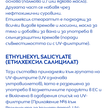
основа (палмово и / или ядково масло).
Другата част се набавя чрез
нефтохимични суровини.
Етилхексил стеаратът е подходящ за
всички видове кремове и лосиони, масла за
тяло и добавки за вана и за употреба в
слънцезащитни кремове (поради
съвместимостта си с UV-филтрите).
ETHYLHEXYL SALICYLATE
(ЕТИЛХЕКСИЛ САЛИЦИЛАТ)
Тази съставка принадлежи към групата на
UV-филтрите (UV означава
ултравиолетов), като е разрешена за
употреба в козметичните продукти в ЕС и
е включена в одобрения списък на UV-
филтрите (Приложение №6 към
Регламента за козметиката). UV-