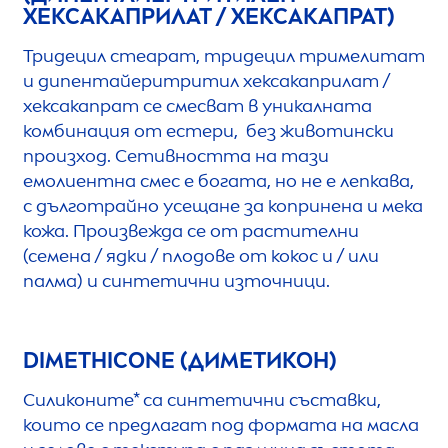
ХЕКСАКАПРИЛАТ / ХЕКСАКАПРАТ)
Тридецил стеарат, тридецил тримелитат
и дипентайеритритил хексакаприлат /
хексакапрат се смесват в уникалната
комбинация от естери, без животински
произход. Сетивността на тази
емолиентна смес е богата, но не е лепкава,
с дълготрайно усещане за копринена и мека
кожа. Произвежда се от растителни
(семена / ядки / плодове от кокос и / или
палма) и синтетични източници.
DIMETHICONE (ДИМЕТИКОН)
Силиконите* са синтетични съставки,
които се предлагат под формата на масла