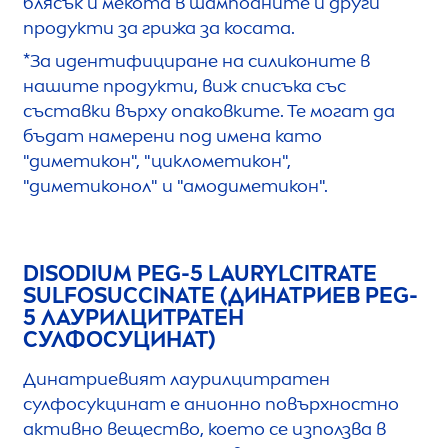
блясък и мекота в шампоаните и други
продукти за грижа за косата.
*За идентифициране на силиконите в
нашите продукти, виж списъка със
съставки върху опаковките. Те могат да
бъдат намерени под имена като
"диметикон", "циклометикон",
"диметиконол" и "амодиметикон".
DISODIUM PEG-5 LAURYLCITRATE
SULFOSUCCINATE (ДИНАТРИЕВ PEG-
5 ЛАУРИЛЦИТРАТЕН
СУЛФОСУЦИНАТ)
Динатриевият лаурилцитратен
сулфосукцинат е анионно повърхностно
активно вещество, което се използва в