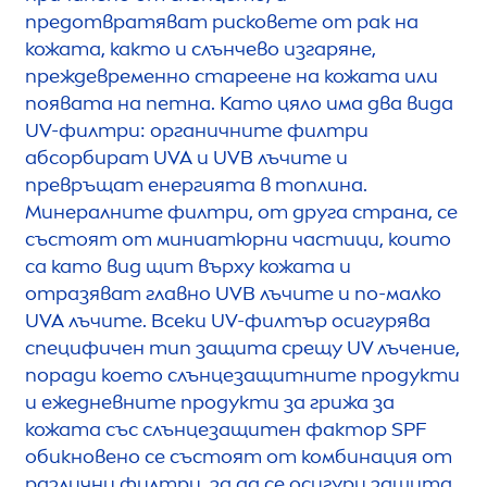
предотвратяват рисковете от рак на
кожата, както и слънчево изгаряне,
преждевременно стареене на кожата или
появата на петна. Като цяло има два вида
UV-филтри: органичните филтри
абсорбират UVA и UVB лъчите и
превръщат енергията в топлина.
Минералните филтри, от друга страна, се
състоят от миниатюрни частици, които
са като вид щит върху кожата и
отразяват главно UVB лъчите и по-малко
UVA лъчите. Всеки UV-филтър осигурява
специфичен тип защита срещу UV лъчение,
поради което слънцезащитните продукти
и ежедневните продукти за грижа за
кожата със слънцезащитен фактор SPF
обикновено се състоят от комбинация от
различни филтри, за да се осигури защита