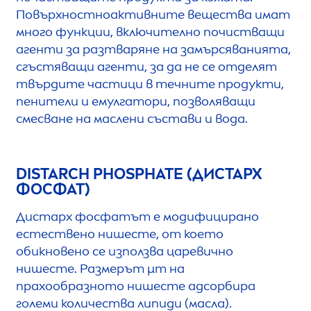
Повърхностноактивните вещества имат
много функции, включително почистващи
агенти за разтваряне на замърсяванията,
сгъстяващи агенти, за да не се отделят
твърдите частици в течните продукти,
пенители и емулгатори, позволяващи
смесване на маслени състави и вода.
DISTARCH PHOSPHATE (ДИСТАРХ
ФОСФАТ)
Дистарх фосфатът е модифицирано
естествено нишесте, от което
обикновено се използва царевично
нишесте. Размерът µm на
прахообразното нишесте адсорбира
големи количества липиди (масла).