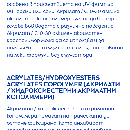
особено в присъствието на UV-филтър,
минерали или соли. Акрилат / C10-30 алкилен
акрилатен кросполимер изгражда бистри
гелове във водата с различно поведение.
Акрилат / C10-30 алкилен акрилатен
кросполимер може да се използва и за
намаляване на емулсиите или за направата
на леки формули без емулгатори.
ACRYLATES/
HYDRO
XYESTERS
ACRYLATES COPOLYMER (АКРИЛАТИ
/ ХИДРОКСИЕСТЕРНИ АКРИЛАТНИ
КОПОЛИМЕРИ)
Акрилати / хидроксиестерни акрилатни
кополимери помагат на прическата да
остане фиксирана, като инхибират