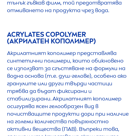
тънък гъвкав филм, той предотвратява
отмиването на продукта чрез вода.
ACRYLATES COPOLYMER
(АКРИЛАТЕН КОПОЛИМЕР)
Акрилатният кополимер представлява
синтетични полимери, които обикновено
се използват за сгъстяване на формули на
водна основа (т.е. душ-гелове), особено ако
гранулите или други твърди частици
трябва да бъдат фиксирани и
стабилизирани. Акрилатният кополимер
осигурява ясен гелообразен вид в
почистващите продукти дори при наличие
на големи количества повърхностно
активни вещества (ПАВ). Въпреки това,