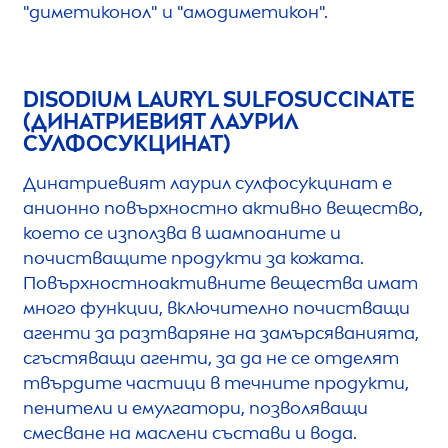
"диметиконол" и "амодиметикон".
DISODIUM LAURYL SULFOSUCCINATE
(ДИНАТРИЕВИЯТ ЛАУРИЛ
СУЛФОСУКЦИНАТ)
Динатриевият лаурил сулфосукцинат е
анионно повърхностно активно вещество,
което се използва в шампоаните и
почистващите продукти за кожата.
Повърхностноактивните вещества имат
много функции, включително почистващи
агенти за разтваряне на замърсяванията,
сгъстяващи агенти, за да не се отделят
твърдите частици в течните продукти,
пенители и емулгатори, позволяващи
смесване на маслени състави и вода.