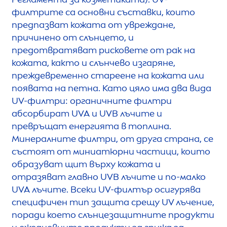
филтрите са основни съставки, които
предпазват кожата от увреждане,
причинено от слънцето, и
предотвратяват рисковете от рак на
кожата, както и слънчево изгаряне,
преждевременно стареене на кожата или
появата на петна. Като цяло има два вида
UV-филтри: органичните филтри
абсорбират UVA и UVB лъчите и
превръщат енергията в топлина.
Минералните филтри, от друга страна, се
състоят от миниатюрни частици, които
образуват щит върху кожата и
отразяват главно UVB лъчите и по-малко
UVA лъчите. Всеки UV-филтър осигурява
специфичен тип защита срещу UV лъчение,
поради което слънцезащитните продукти