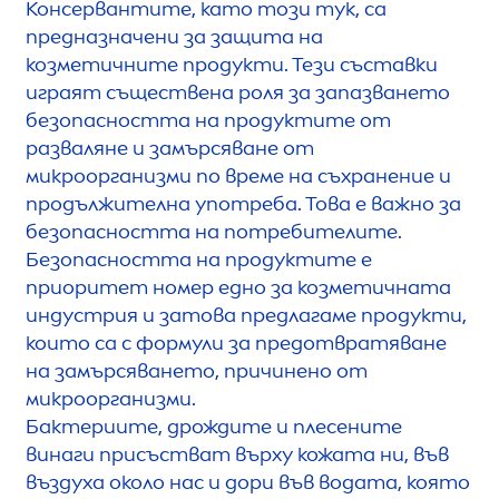
Консервантите, като този тук, са
предназначени за защита на
козметичните продукти. Тези съставки
играят съществена роля за запазването
безопасността на продуктите от
разваляне и замърсяване от
микроорганизми по време на съхранение и
продължителна употреба. Това е важно за
безопасността на потребителите.
Безопасността на продуктите е
приоритет номер едно за козметичната
индустрия и затова предлагаме продукти,
които са с формули за предотвратяване
на замърсяването, причинено от
микроорганизми.
Бактериите, дрождите и плесените
винаги присъстват върху кожата ни, във
въздуха около нас и дори във водата, която