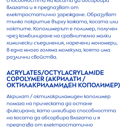
способността на косата да абсорбира
влагата и я предпазват от
електростатично зареждане. Образуват
тънко покритие върху кожата, косата или
ноктите. Кополимерът е полимер, получен
чрез комбиниране на сравнително малки
химически съединения, наречени мономери,
в една много голяма молекула, която има
различни свойства.
ACRYLATES/OCTYLACRYLAMIDE
COPOLYMER (АКРИЛАТИ /
ОКТИЛАКРИЛАМИДЕН КОПОЛИМЕР)
Акрилат / октилакриламиден кополимер
помага на прическата да остане
фиксирана, като инхибира способността
на косата да абсорбира влагата и я
предпазва от електростатично