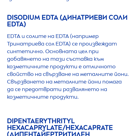
DISODIUM EDTA (ДИНАТРИЕВИ СОЛИ
EDTA)
EDTA и солите на EDTA (например
Тринатриева сол EDTA) се произвеждат
синтетично. Основната цел при
добавянето на тази съставка към
козметичните продукти е отличното
свойство на свързване на металните йони.
Свързването на металните йони помага
да се предотврати развалянето на
козметичните продукти.
DIPENTAERYTHRITYL
HEXACAPRYLATE/HEXACAPRATE
(ДИПЕНТАЙЕРТРИТИЛЕН