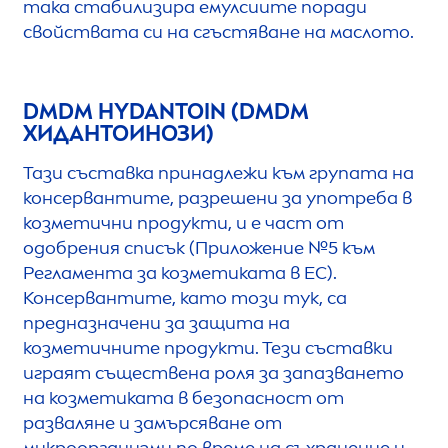
така стабилизира емулсиите поради
свойствата си на сгъстяване на маслото.
DMDM HYDANTOIN (DMDM
ХИДАНТОИНОЗИ)
Тази съставка принадлежи към групата на
консервантите, разрешени за употреба в
козметични продукти, и е част от
одобрения списък (Приложение №5 към
Регламента за козметиката в ЕС).
Консервантите, като този тук, са
предназначени за защита на
козметичните продукти. Тези съставки
играят съществена роля за запазването
на козметиката в безопасност от
разваляне и замърсяване от
микроорганизми по време на съхранение и