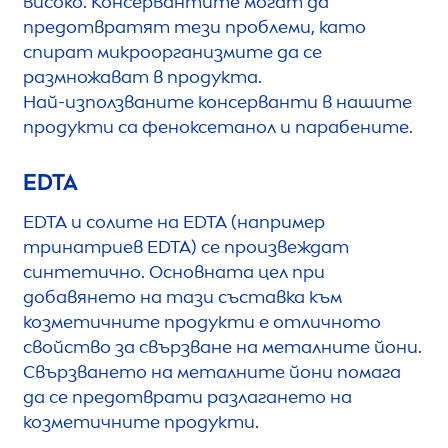
високо. Консервантите могат да
предотвратят тези проблеми, като
спират микроорганизмите да се
размножават в продукта.
Най-използваните консерванти в нашите
продукти са феноксетанол и парабените.
EDTA
EDTA и солите на EDTA (например
тринатриев EDTA) се произвеждат
синтетично. Основната цел при
добавянето на тази съставка към
козметичните продукти е отличното
свойство за свързване на металните йони.
Свързването на металните йони помага
да се предотврати разлагането на
козметичните продукти.