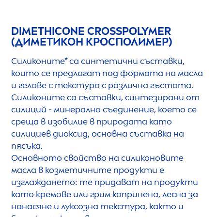
DIMETHICONE CROSSPOLYMER
(ДИМЕТИКОН КРОСПОЛИМЕР)
Силиконите* са синтетични съставки,
които се предлагат под формата на масла
и гелове с текстура с различна гъстота.
Силиконите са съставки, синтезирани от
силиций - минерално съединение, което се
среща в изобилие в природата като
силициев диоксид, основна съставка на
пясъка.
Основното свойство на силиконовите
масла в козметичните продукти е
изглаждането: те придават на продукти
като кремове или грим копринена, лесна за
нанасяне и луксозна текстура, както и