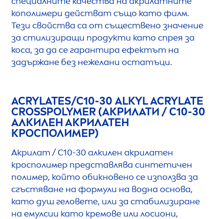
специалните качества на акрилатните
кополимери действат също като филм.
Тези свойства са от съществено значение
за стилизиращи продукти като спрея за
коса, за да се гарантира ефектът на
задържане без нежелани остатъци.
ACRYLATES/C10-30 ALKYL ACRYLATE
CROSSPOLYMER (АКРИЛАТИ / C10-30
АЛКИЛЕН АКРИЛАТЕН
КРОСПОЛИМЕР)
Акрилат / C10-30 алкилен акрилатен
кросполимер представлява синтетичен
полимер, който обикновено се използва за
сгъстяване на формули на водна основа,
като душ геловете, или за стабилизиране
на емулсии като кремове или лосиони,