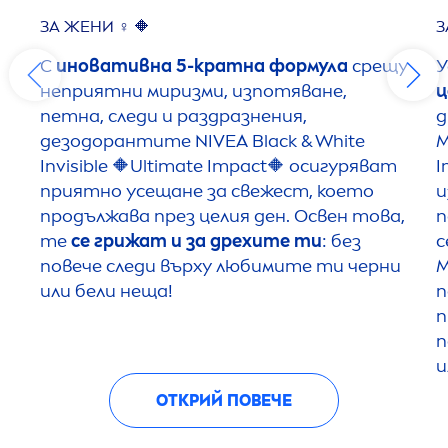
ЗА ЖЕНИ ♀️ 🔶
З
С
иновативна 5-кратна формула
срещу
У
неприятни миризми, изпотяване,
ц
петна, следи и раздразнения,
д
дезодорантите
NIVEA
Black
&
White
Invisible 🔶Ultimate Impact🔶 осигуряват
I
приятно усещане за свежест, което
и
продължава през целия ден. Освен това,
п
те
се грижат и за дрехите ти
: без
с
повече следи върху любимите ти черни
М
или бели неща!
п
п
п
и
ОТКРИЙ ПОВЕЧЕ