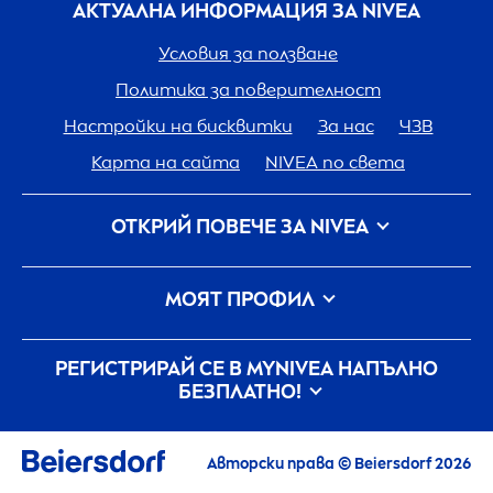
АКТУАЛНА ИНФОРМАЦИЯ ЗА
NIVEA
Условия за ползване
Политика за поверителност
Настройки на бисквитки
За нас
ЧЗВ
Карта на сайта
NIVEA
по света
ОТКРИЙ ПОВЕЧЕ ЗА
NIVEA
Кариера
Грижа на
NIVEA
за планетата
МОЯТ ПРОФИЛ
Свържи се с нас
Вход
my
NIVEA
РЕГИСТРИРАЙ СЕ В MY
NIVEA
НАПЪЛНО
БЕЗПЛАТНО!
Всички актуални новини, съвети,
информация и оферти
Авторски права © Beiersdorf 2026