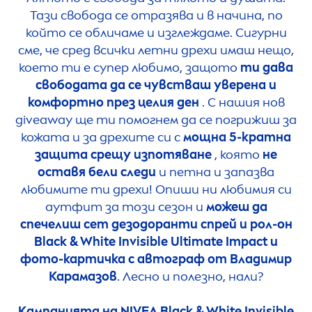
Тази свобода се отразява и в начина, по
който се обличаме и изглеждаме. Сигурни
сме, че сред всички летни дрехи имаш нещо,
което ти е супер любимо, защото
ти дава
свободата да се чувстваш уверена и
комфортно през целия ден
. С нашия нов
giveaway ще ти помогнем да се погрижиш за
кожата и за дрехите си с
мощна 5-кратна
защита срещу изпотяване
, която
не
оставя бели следи
и петна и запазва
любимите ти дрехи! Опиши ни любимия си
аутфит за този сезон и
можеш да
спечелиш сет дезодоранти спрей и рол-он
Black
&
White
Invisible Ultimate Impact и
фото-картичка с автограф от Владимир
Карамазов
. Лесно и полезно, нали?
Kампанията на
NIVEA
Black
&
White
Invisible