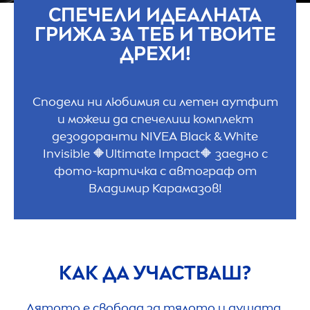
СПЕЧЕЛИ ИДЕАЛНАТА
ГРИЖА ЗА ТЕБ И ТВОИТЕ
ДРЕХИ!
Сподели ни любимия си летен аутфит
и можеш да спечелиш комплект
дезодоранти
NIVEA
Black
&
White
Invisible 🔶Ultimate Impact🔶 заедно с
фото-картичка с автограф от
Владимир Карамазов!
КАК ДА УЧАСТВАШ?
Лятото е свобода за тялото и душата.