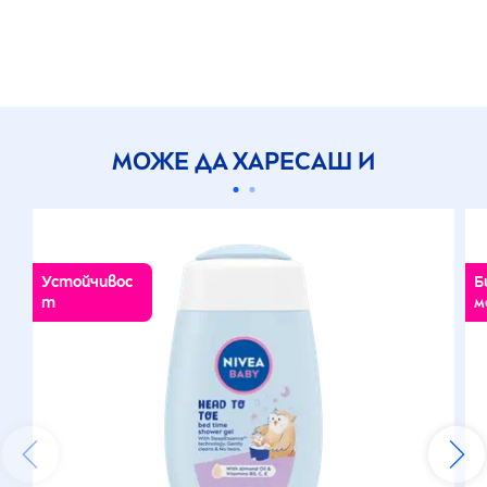
МОЖЕ ДА ХАРЕСАШ И
Устойчивос
Б
т
м