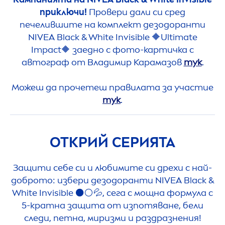
приключи!
Провери дали си сред
печелившите на комплект дезодоранти
NIVEA
Black
&
White
Invisible 🔶Ultimate
Impact🔶 заедно с фото-картичка с
автограф от Владимир Карамазов
тук
.
Можеш да прочетеш правилата за участие
тук
.
ОТКРИЙ СЕРИЯТА
Защити себе си и любимите си дрехи с най-
доброто: избери дезодоранти
NIVEA
Black
&
White
Invisible ⚫⚪💦, сега с мощна формула с
5-кратна защита от изпотяване, бели
следи, петна, миризми и раздразнения!