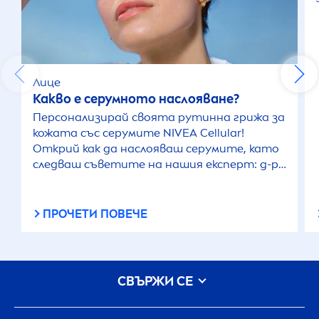
Лице
Какво е серумното наслояване?
Персонализирай своята рутинна грижа за
кожата със серумите
NIVEA
Cellular
!
Открий как да наслояваш серумите, като
следваш съветите на нашия експерт: д-р
André Mahns
ПРОЧЕТИ ПОВЕЧЕ
СВЪРЖИ СЕ