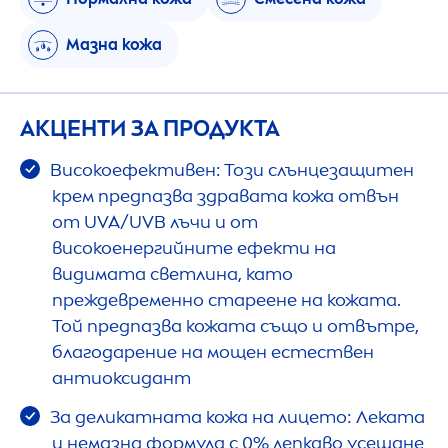
Мазна кожа
АКЦЕНТИ ЗА ПРОДУКТА
Високоефективен: Този слънцезащитен
крем предпазва здравата кожа отвън
от UVA/UVB лъчи и от
високоенергийните ефекти на
видимата светлина, като
преждевременно стареене на кожата.
Той предпазва кожата също и отвътре,
благодарение на мощен естествен
антиоксидант
За деликатната кожа на лицето: Леката
и немазна формула с 0% лепкаво усещане