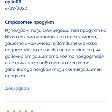
aylin03
6/29/2022
Страхотен продукт
Използвам този слънцезащитен продукт на
Nivea
не само лятото, но и през зимата,
защото имам много чувствителна кожа
податлива на слънчеви петна. Много дъм
доволна от защитата, която предодтавя
и не дъм имала нови петна след като
започнах да ползвам този слънцезащитен
продукт.
Докладвай