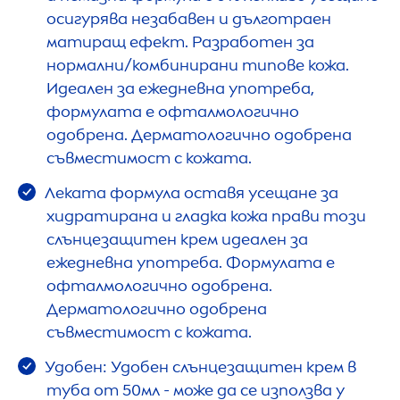
осигурява незабавен и дълготраен
матиращ ефект. Разработен за
нормални/комбинирани типове кожа.
Идеален за ежедневна употреба,
формулата е офталмологично
одобрена. Дерматологично одобрена
съвместимост с кожата.
Леката формула оставя усещане за
хидратирана и гладка кожа прави този
слънцезащитен крем идеален за
ежедневна употреба. Формулата е
офталмологично одобрена.
Дерматологично одобрена
съвместимост с кожата.
Удобен: Удобен слънцезащитен крем в
туба от 50мл - може да се използва у