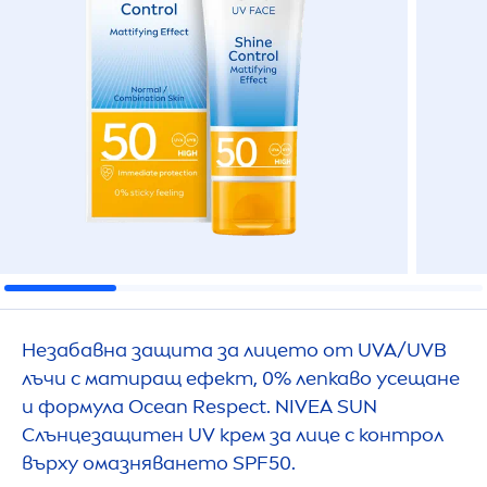
Незабавна защита за лицето от UVA/UVB
лъчи с матиращ ефект, 0% лепкаво усещане
и формула Ocean Respect.
NIVEA
SUN
Слънцезащитен UV крем за лице с контрол
върху омазняването SPF50.