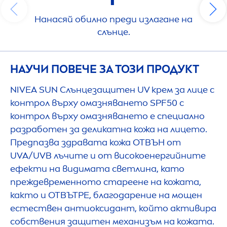
Нанасяй обилно преди излагане на
слънце.
НАУЧИ ПОВЕЧЕ ЗА ТОЗИ ПРОДУКТ
NIVEA
SUN
Слънцезащитен UV крем за лице с
контрол върху омазняването SPF50 с
контрол върху омазняването е специално
разработен за деликатна кожа на лицето.
Предпазва здравата кожа ОТВЪН от
UVA/UVB лъчите и от високоенергийните
ефекти на видимата светлина, като
преждевременното стареене на кожата,
както и ОТВЪТРЕ, благодарение на мощен
естествен антиоксидант, който активира
собствения защитен механизъм на кожата.