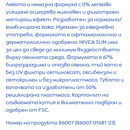
Леката и немазна формула с 0% лепкаво
усещане осигурява мигновен и дълготраен
матиращ ефект. Разработен за нормална/
комбинирана кожа. Идеален за ежедневна
употреба, формулата е офталмологично и
дерматологично одобрена.
NIVEA
SUN
има
за цел да сведе до минимум въздействието
върху околната среда. Формулата е 67%
биоразградима и опазва океана, тъй като е
без UV филтри октиноксат, оксибензон и
октокрилен и без микропластмаса. Тубата и
капачката са изработени от 50%
рециклирана пластмаса. Картонът на
сгъваемата кутия е внимателно подбран и
одобрен от FSC.
Номер на продукта 86007 (86007-01681-23)