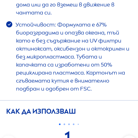
дома или да го вземеш в движение в
чантата си.
Устойчивост: Формулата е 67%
биоразградима и опазва океана, тъй
като е без съдържание на UV филтри
октиноксат, оксибензон и октокрилен и
без микропластмаса. Тубата и
капачката са изработени от 50%
рециклирана пластмаса. Картонът на
сгъваемата кутия е внимателно
подбран и одобрен от FSC.
КАК ДА ИЗПОЛЗВАШ
1