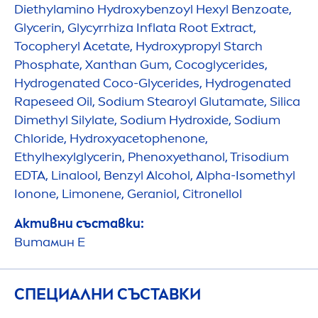
Diethylamino
Hydro
xybenzoyl Hexyl Benzoate,
Glycerin, Glycyrrhiza Inflata Root Extract,
Tocopheryl Acetate,
Hydro
xypropyl Starch
Phosphate, Xanthan Gum, Cocoglycerides,
Hydro
genated Coco-Glycerides,
Hydro
genated
Rapeseed Oil, Sodium Stearoyl Glutamate, Silica
Dimethyl Silylate, Sodium
Hydro
xide, Sodium
Chloride,
Hydro
xyacetophenone,
Ethylhexylglycerin, Phenoxyethanol, Trisodium
EDTA, Linalool, Benzyl Alcohol, Alpha-Isomethyl
Ionone, Limonene, Geraniol, Citronellol
Активни съставки:
Витамин E
СПЕЦИАЛНИ СЪСТАВКИ