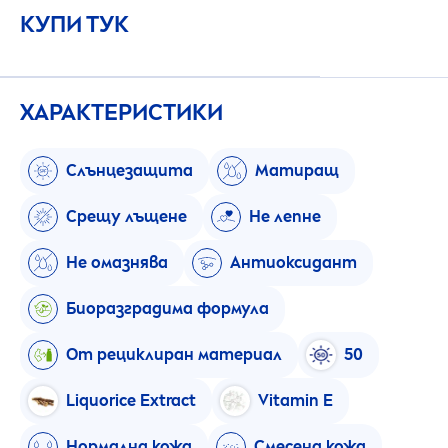
КУПИ ТУК
ХАРАКТЕРИСТИКИ
Слънцезащита
Матиращ
Срещу лъщене
Не лепне
Не омазнява
Антиоксидант
Биоразградима формула
От рециклиран материал
50
L
iq
uorice Extract
Vitamin
E
Нормална кожа
Смесена кожа