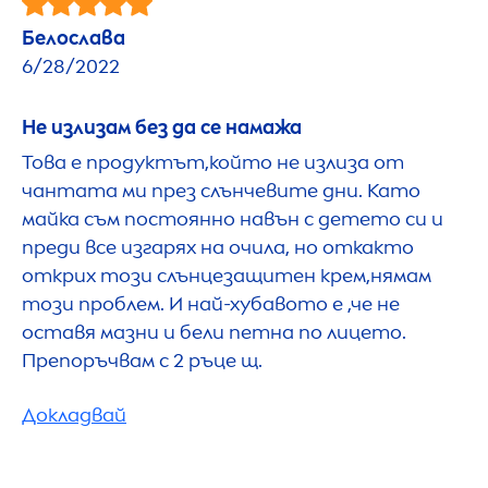
Белослава
6/28/2022
Не излизам без да се намажа
Това е продуктът,който не излиза от
чантата ми през слънчевите дни. Като
майка съм постоянно навън с детето си и
преди все изгарях на очила, но откакто
открих този слънцезащитен крем,нямам
този проблем. И най-хубавото е ,че не
оставя мазни и бели петна по лицето.
Препоръчвам с 2 ръце щ.
Докладвай