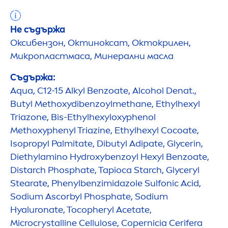
Не съдържа
Оксибензон, Октиноксат, Октокрилен,
Микропластмаса, Минерални масла
Съдържа:
Aqua
, C12-15 Alkyl Benzoate, Alcohol Denat.,
Butyl Methoxydibenzoylmethane, Ethylhexyl
Triazone, Bis-Ethylhexyloxyphenol
Methoxyphenyl Triazine, Ethylhexyl Cocoate,
Isopropyl Palmitate, Dibutyl Adipate, Glycerin,
Diethylamino
Hydro
xybenzoyl Hexyl Benzoate,
Distarch Phosphate, Tapioca Starch, Glyceryl
Stearate, Phenylbenzimidazole Sulfonic Acid,
Sodium Ascorbyl Phosphate, Sodium
Hyaluron
ate, Tocopheryl Acetate,
Microcrystalline Cellulose, Copernicia Cerifera