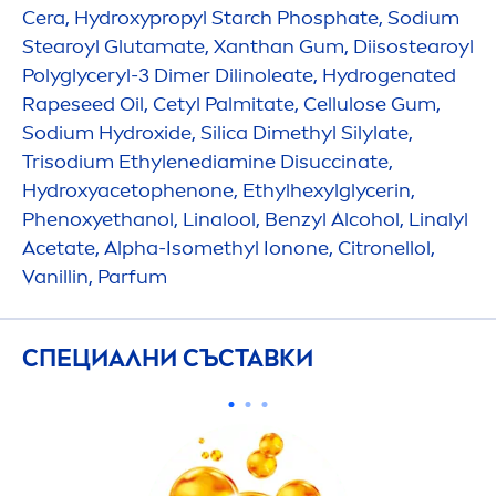
Cera,
Hydro
xypropyl Starch Phosphate, Sodium
Stearoyl Glutamate, Xanthan Gum, Diisostearoyl
Polyglyceryl-3 Dimer Dilinoleate,
Hydro
genated
Rapeseed Oil, Cetyl Palmitate, Cellulose Gum,
Sodium
Hydro
xide, Silica Dimethyl Silylate,
Trisodium Ethylenediamine Disuccinate,
Hydro
xyacetophenone, Ethylhexylglycerin,
Phenoxyethanol, Linalool, Benzyl Alcohol, Linalyl
Acetate, Alpha-Isomethyl Ionone, Citronellol,
Vanillin, Parfum
СПЕЦИАЛНИ СЪСТАВКИ