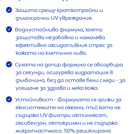
Защита срещу краткотрайни и
дългосрочни UV увреждания.
Водоустойчива формула, която
защитава незабавно и намалява
ефективно оксидативния стрес за
кожата на клетъчно ниво.
Сухата на допир формула се абсорбира
за секунди, осигурява хидратация в
дълбочина, без да оставя бели следи - за
усещане за здрава и мека кожа.
Устойчивост - Формулата се грижи за
екосистемите на океана, тъй като не
съдържа UV филтри октиноксат,
оксибензон, октокрилен и не съдържа
микропластмаса. 50% рециклирана