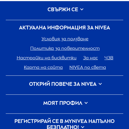
СВЪРЖИ СЕ
АКТУАЛНА ИНФОРМАЦИЯ ЗА
NIVEA
Условия за ползване
Политика за поверителност
Настройки на бисквитки
За нас
ЧЗВ
Карта на сайта
NIVEA
по света
ОТКРИЙ ПОВЕЧЕ ЗА
NIVEA
Кариера
Грижа на
NIVEA
за планетата
МОЯТ ПРОФИЛ
Свържи се с нас
Вход
my
NIVEA
РЕГИСТРИРАЙ СЕ В MY
NIVEA
НАПЪЛНО
БЕЗПЛАТНО!