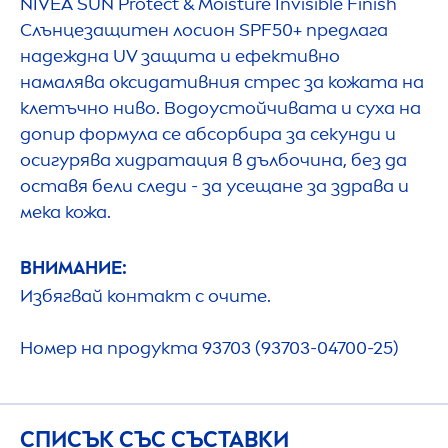
NIVEA
SUN
Protect
& Moisture Invisible Finish
Слънцезащитен лосион SPF50+ предлага
надеждна UV защита и ефективно
намалява оксидативния стрес за кожата на
клетъчно ниво. Водоустойчивата и суха на
допир формула се абсорбира за секунди и
осигурява хидратация в дълбочина, без да
оставя бели следи - за усещане за здрава и
мека кожа.
ВНИМАНИЕ:
Избягвай контакт с очите.
Номер на продукта 93703 (93703-04700-25)
СПИСЪК СЪС СЪСТАВКИ