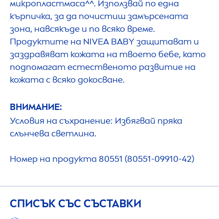
микропластмаса^^. Използвай по една
кърпичка, за да почистиш замърсената
зона, навсякъде и по всяко време.
Продуктите на
NIVEA
BABY защитават и
заздравяват кожата на твоето бебе, като
подпомагат естественото развитие на
кожата с всяко докосване.
ВНИМАНИЕ:
Условия на съхранение: Избягвай пряка
слънчева светлина.
Номер на продукта 80551 (80551-09910-42)
СПИСЪК СЪС СЪСТАВКИ