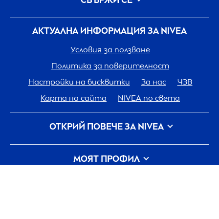
СВЪРЖИ СЕ
АКТУАЛНА ИНФОРМАЦИЯ ЗА
NIVEA
Условия за ползване
Политика за поверителност
Настройки на бисквитки
За нас
ЧЗВ
Карта на сайта
NIVEA
по света
ОТКРИЙ ПОВЕЧЕ ЗА
NIVEA
Кариера
Грижа на
NIVEA
за планетата
МОЯТ ПРОФИЛ
Свържи се с нас
Вход
my
NIVEA
РЕГИСТРИРАЙ СЕ В MY
NIVEA
НАПЪЛНО
БЕЗПЛАТНО!