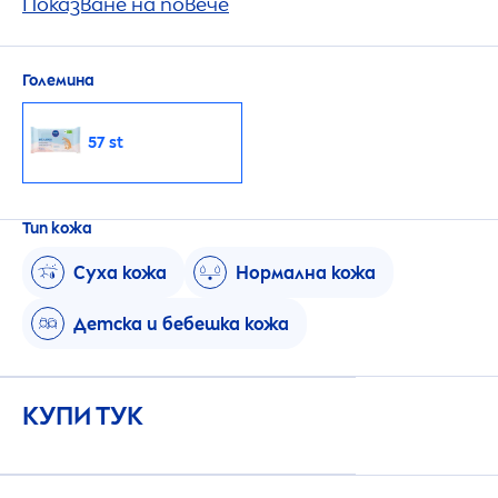
Изработени са от 100% растителни
Показване на повече
фибри, не съдържат парабени, сулфати,
силикон, талк и оцветители.
Големина
57 st
Тип кожа
Суха кожа
Нормална кожа
Детска и бебешка кожа
КУПИ ТУК