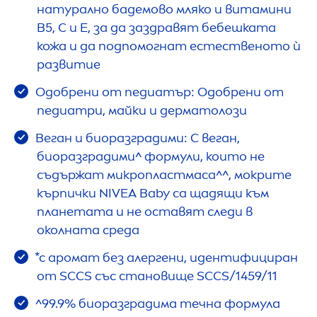
натурално бадемово мляко и витамини
B5, C и E, за да заздравят бебешката
кожа и да подпомогнат естественото ѝ
развитие
Одобрени от педиатър: Одобрени от
педиатри, майки и дерматолози
Веган и биоразградими: С веган,
биоразградими^ формули, които не
съдържат микропластмаса^^, мокрите
кърпички
NIVEA
Baby са щадящи към
планетата и не оставят следи в
околната среда
*с аромат без алергени, идентифициран
от SCCS със становище SCCS/1459/11
^99.9% биоразградима течна формула