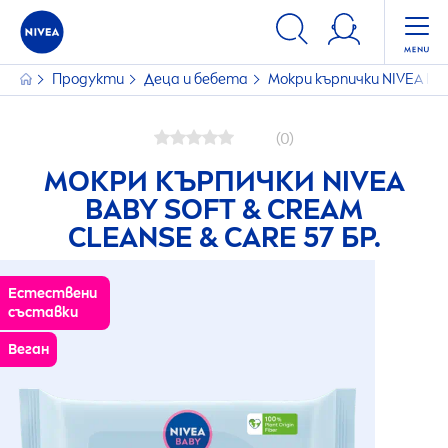
Продукти
Деца и бебета
Мокри кърпички
NIVEA
Bab
(0)
МОКРИ КЪРПИЧКИ
NIVEA
BABY SOFT & CREAM
CLEANSE &
CARE
57 БР.
Естествени
съставки
Веган