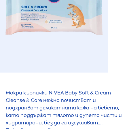
Мокри кърпички
NIVEA
Baby Soft & Cream
Cleanse &
Care
нежно почистват и
подхранват деликатната кожа на бебето,
като поддържат тялото и дупето чисти и
хидратирани, без да ги изсушават.