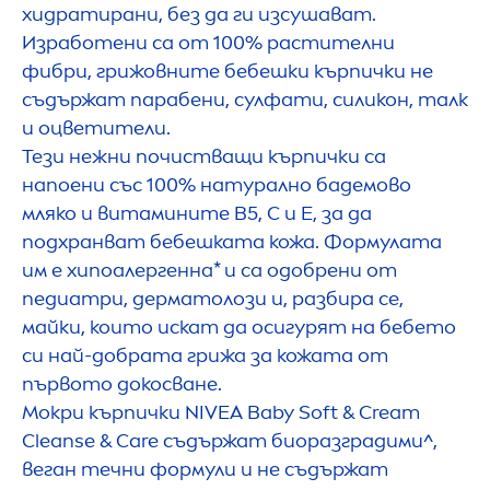
хидратирани, без да ги изсушават.
Изработени са от 100% растителни
фибри, грижовните бебешки кърпички не
съдържат парабени, сулфати, силикон, талк
и оцветители.
Тези нежни почистващи кърпички са
напоени със 100% натурално бадемово
мляко и витамините B5, C и E, за да
подхранват бебешката кожа. Формулата
им е хипоалергенна* и са одобрени от
педиатри, дерматолози и, разбира се,
майки, които искат да осигурят на бебето
си най-добрата грижа за кожата от
първото докосване.
Мокри кърпички
NIVEA
Baby Soft & Cream
Cleanse &
Care
съдържат биоразградими^,
веган течни формули и не съдържат