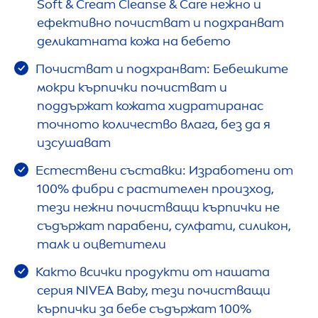
Soft & Cream Cleanse &
Care
нежно и
ефективно почистват и подхранват
деликатната кожа на бебето
Почистват и подхранват: Бебешките
мокри кърпички почистват и
поддържат кожата хидратиранас
точното количество влага, без да я
изсушават
Естествени съставки: Изработени от
100% фибри с растителен произход,
тези нежни почистващи кърпички не
съдържат парабени, сулфати, силикон,
талк и оцветители
Както всички продукти от нашата
серия
NIVEA
Baby, тези почистващи
кърпички за бебе съдържат 100%