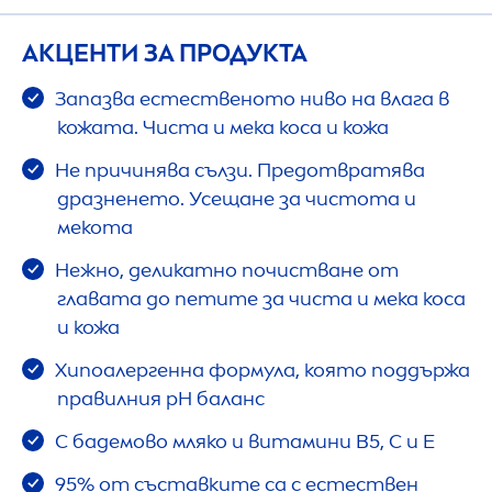
АКЦЕНТИ ЗА ПРОДУКТА
Запазва естественото ниво на влага в
кожата. Чиста и мека коса и кожа
Не причинява сълзи. Предотвратява
дразненето. Усещане за чистота и
мекота
Нежно, деликатно почистване от
главата до петите за чиста и мека коса
и кожа
Хипоалергенна формула, която поддържа
правилния рН баланс
С бадемово мляко и витамини В5, С и Е
95% от съставките са с естествен