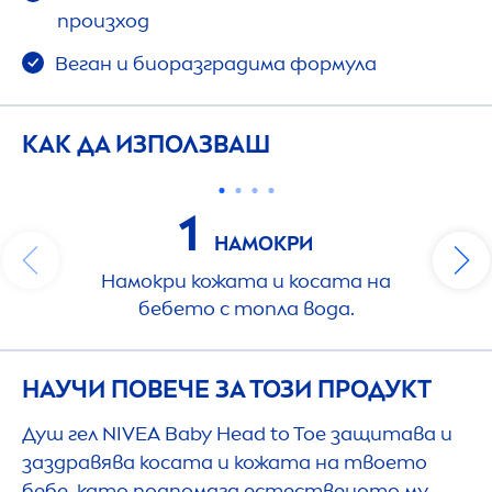
произход
Веган и биоразградима формула
КАК ДА ИЗПОЛЗВАШ
1
НАМОКРИ
Намокри кожата и косата на
бебето с топла вода.
НАУЧИ ПОВЕЧЕ ЗА ТОЗИ ПРОДУКТ
Душ гел
NIVEA
Baby Head to Toe защитава и
заздравява косата и кожата на твоето
бебе, като подпомага естественото му