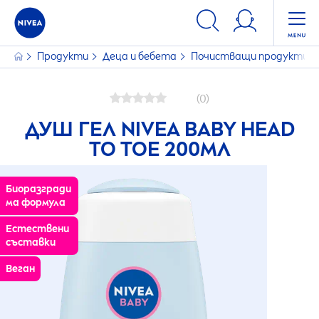
Продукти
Деца и бебета
Почистващи продукти з
(0)
ДУШ ГЕЛ
NIVEA
BABY HEAD
TO TOE 200МЛ
Биоразгради
ма формула
Естествени
съставки
Веган