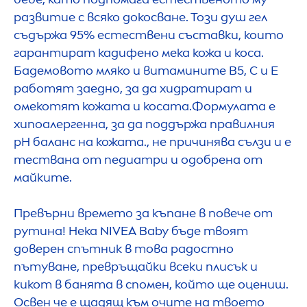
развитие с всяко докосване. Този душ гел
съдържа 95% естествени съставки, които
гарантират кадифено мека кожа и коса.
Бадемовото мляко и витамините В5, С и Е
работят заедно, за да хидратират и
омекотят кожата и косата.Формулата е
хипоалергенна, за да поддържа правилния
pH баланс на кожата., не причинява сълзи и е
тествана от педиатри и одобрена от
майките.
Превърни времето за къпане в повече от
рутина! Нека
NIVEA
Baby бъде твоят
доверен спътник в това радостно
пътуване, превръщайки всеки плисък и
кикот в банята в спомен, който ще оцениш.
Освен че е щадящ към очите на твоето