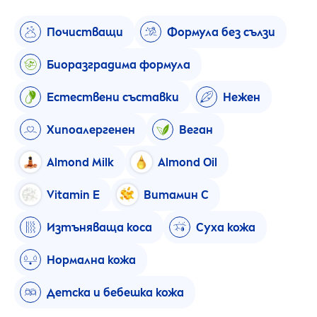
Почистващи
Формула без сълзи
Биоразградима формула
Естествени съставки
Нежен
Хипоалергенен
Веган
Almond Milk
Almond Oil
Vitamin
E
Витамин C
Изтъняваща коса
Суха кожа
Нормална кожа
Детска и бебешка кожа