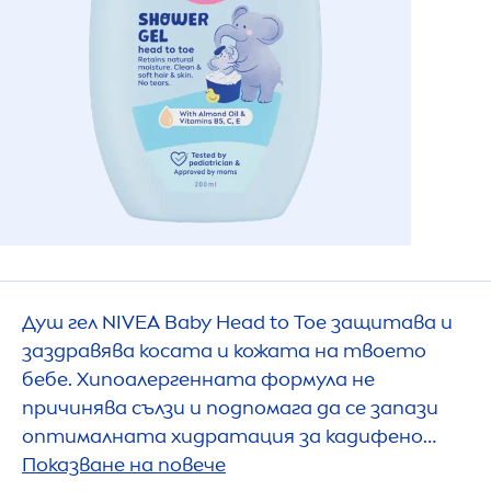
Душ гел
NIVEA
Baby Head to Toe защитава и
заздравява косата и кожата на твоето
бебе. Хипоалергенната формула не
причинява сълзи и подпомага да се запази
оптималната хидратация за кадифено
мека кожа и чиста коса, която не се заплита.
Показване на повече