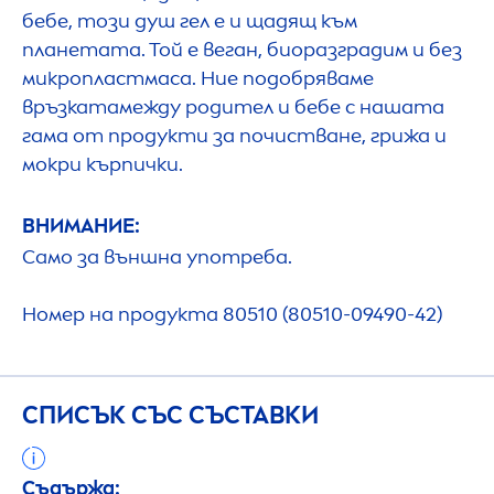
бебе, този душ гел е и щадящ към
планетата. Той е веган, биоразградим и без
микропластмаса. Ние подобряваме
връзкатамежду родител и бебе с нашата
гама от продукти за почистване, грижа и
мокри кърпички.
ВНИМАНИЕ:
Само за външна употреба.
Номер на продукта 80510 (80510-09490-42)
СПИСЪК СЪС СЪСТАВКИ
Съдържа: