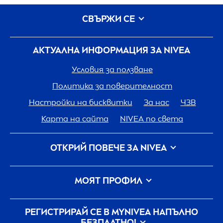
СВЪРЖИ СЕ
АКТУАЛНА ИНФОРМАЦИЯ ЗА
NIVEA
Условия за ползване
Политика за поверителност
Настройки на бисквитки
За нас
ЧЗВ
Карта на сайта
NIVEA
по света
ОТКРИЙ ПОВЕЧЕ ЗА
NIVEA
Кариера
Грижа на
NIVEA
за планетата
МОЯТ ПРОФИЛ
Свържи се с нас
Вход
my
NIVEA
РЕГИСТРИРАЙ СЕ В MY
NIVEA
НАПЪЛНО
БЕЗПЛАТНО!