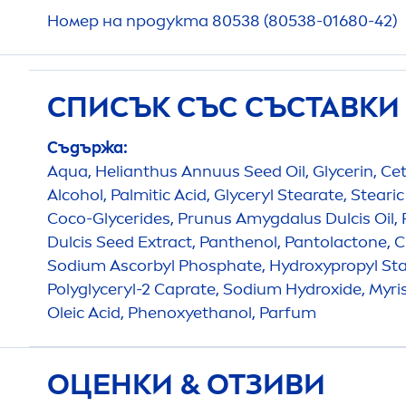
Номер на продукта 80538 (80538-01680-42)
СПИСЪК СЪС СЪСТАВК
Съдържа:
Aqua
, Helianthus Annuus Seed Oil, Glycerin, Cet
Alcohol, Palmitic Acid, Glyceryl Stearate, Stearic
Coco-Glycerides, Prunus Amygdalus Dulcis Oil
Dulcis Seed Extract, Panthenol, Pantolactone, Ci
Sodium Ascorbyl Phosphate,
Hydro
xypropyl St
Polyglyceryl-2 Caprate, Sodium
Hydro
xide, Myri
Oleic Acid, Phenoxyethanol, Parfum
ОЦЕНКИ & ОТЗИВИ