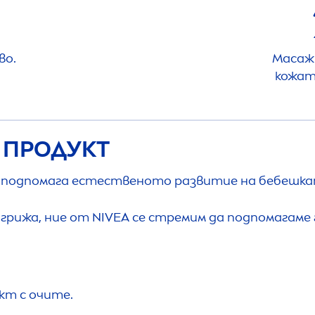
во.
Масаж
кожат
 ПРОДУКТ
подпомага естественото развитие на бебешката 
 грижа, ние от
NIVEA
се стремим да подпомагаме
кт с очите.