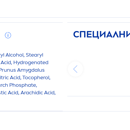
И
СПЕЦИАЛНИ
yl Alcohol, Stearyl
 Acid,
Hydro
genated
, Prunus Amygdalus
tric Acid, Tocopherol,
arch Phosphate,
stic Acid, Arachidic Acid,