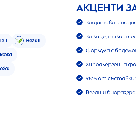
АКЦЕНТИ З
Защитава и подп
За лице, тяло и с
нен
Веган
Формула с бадемов
 кожа
Хипоалергенна фо
кожа
98% от съставкит
Веган и биоразгр