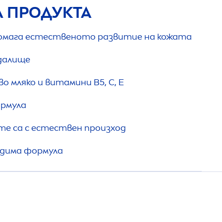
А ПРОДУКТА
омага естественото развитие на кожата
едалище
о мляко и витамини B5, C, E
рмула
е са с естествен произход
адима формула