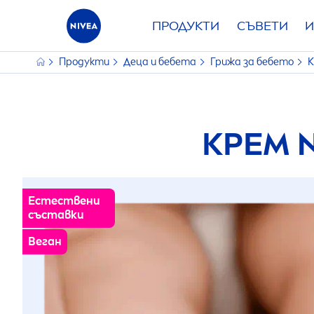
ПРОДУКТИ
СЪВЕТИ
И
Продукти
Деца и бебета
Грижа за бебето
КРЕМ
Естествени
съставки
Веган