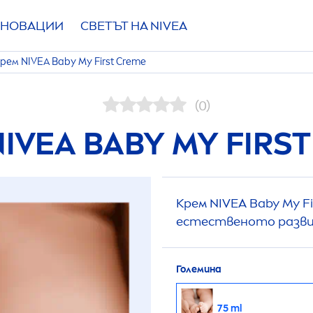
НОВАЦИИ
СВЕТЪТ НА
NIVEA
Крем
NIVEA
Baby My First
Creme
(0)
NIVEA
BABY MY FIRS
Крем
NIVEA
Baby My Fi
естественото развит
Големина
75 ml