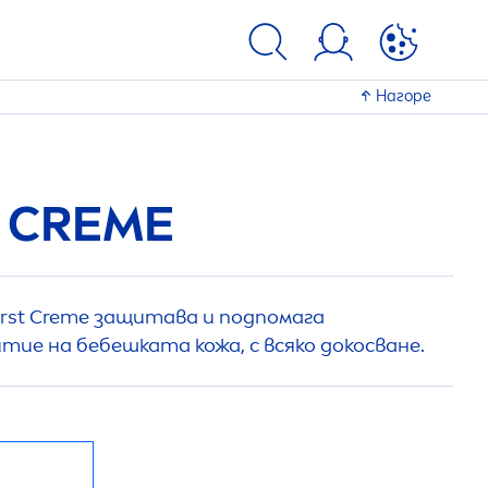
Нагоре
T
CREME
rst
Creme
защитава и подпомага
ие на бебешката кожа, с всяко докосване.