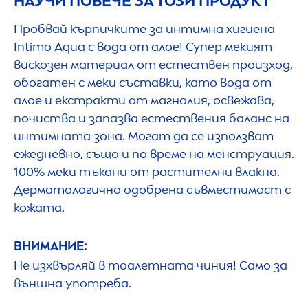
НАУЧИ ПОВЕЧЕ ЗА ТОЗИ ПРОДУКТ
Пробвай кърпичките за интимна хигиена
Intimo
Aqua
с вода от алое! Супер мекият
вискозен материал от естествен произход,
обогатен с меки съставки, като вода от
алое и екстракти от магнолия, освежава,
почиства и запазва естествения баланс на
интимната зона. Могат да се използват
ежедневно, също и по време на менструация.
100% меки тъкани от растителни влакна.
Дерматологично одобрена съвместимост с
кожата.
ВНИМАНИЕ:
Не изхвърляй в тоалетната чиния! Само за
външна употреба.