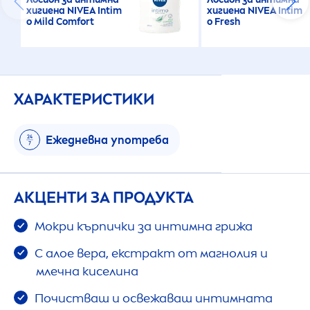
хигиена
NIVEA
Intim
хигиена
NIVEA
Intim
o Mild Comfort
o
Fresh
ХАРАКТЕРИСТИКИ
Ежедневна употреба
АКЦЕНТИ ЗА ПРОДУКТА
Мокри кърпички за интимна грижа
С алое вера, екстракт от магнолия и
млечна киселина
Почистваш и освежаваш интимната