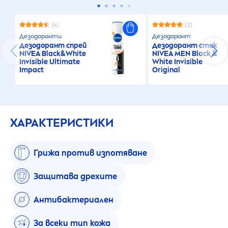
(4)
(2)
Дезодоранти
Дезодорант
Дезодорант спрей
Дезодорант стик
NIVEA
Black
&
White
NIVEA
MEN
Black
&
Invisible Ultimate
White
Invisible
Impact
Original
ХАРАКТЕРИСТИКИ
Грижа против изпотяване
Защитава дрехите
Антибактериален
За всеки тип кожа