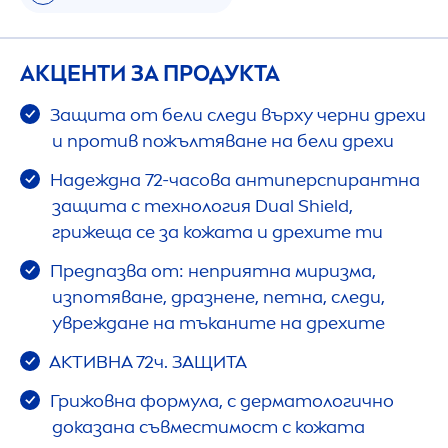
АКЦЕНТИ ЗА ПРОДУКТА
Защита от бели следи върху черни дрехи
и против пожълтяване на бели дрехи
Надеждна 72-часова антиперспирантна
защита с технология Dual Shield,
грижеща се за кожата и дрехите ти
Предпазва от: неприятна миризма,
изпотяване, дразнене, петна, следи,
увреждане на тъканите на дрехите
АКТИВНА 72ч. ЗАЩИТА
Грижовна формула, с дерматологично
доказана съвместимост с кожата