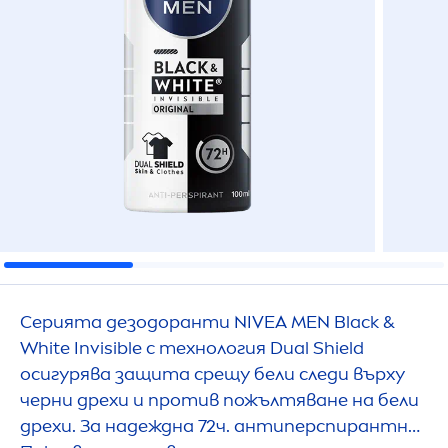
Серията дезодоранти
NIVEA
MEN
Black
&
White
Invisible с технология Dual Shield
осигурява защита срещу бели следи върху
черни дрехи и против пожълтяване на бели
дрехи. За надеждна 72ч. антиперспирантна