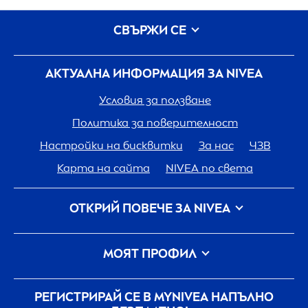
СВЪРЖИ СЕ
АКТУАЛНА ИНФОРМАЦИЯ ЗА
NIVEA
Условия за ползване
Политика за поверителност
Настройки на бисквитки
За нас
ЧЗВ
Карта на сайта
NIVEA
по света
ОТКРИЙ ПОВЕЧЕ ЗА
NIVEA
Кариера
Грижа на
NIVEA
за планетата
МОЯТ ПРОФИЛ
Свържи се с нас
Вход
my
NIVEA
РЕГИСТРИРАЙ СЕ В MY
NIVEA
НАПЪЛНО