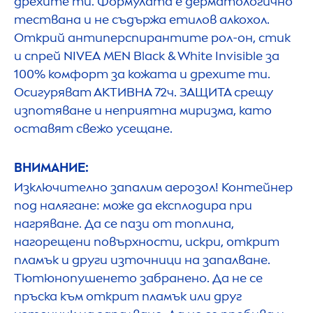
дрехите ти. Формулата е дерматологично
тествана и не съдържа етилов алкохол.
Открий антиперспирантите рол-он, стик
и спрей
NIVEA
MEN
Black
&
White
Invisible за
100% комфорт за кожата и дрехите ти.
Осигуряват АКТИВНА 72ч. ЗАЩИТА срещу
изпотяване и неприятна миризма, като
оставят свежо усещане.
ВНИМАНИЕ:
Изключително запалим аерозол! Контейнер
под налягане: може да експлодира при
нагряване. Да се пази от топлина,
нагорещени повърхности, искри, открит
пламък и други източници на запалване.
Тютюнопушенето забранено. Да не се
пръска към открит пламък или друг