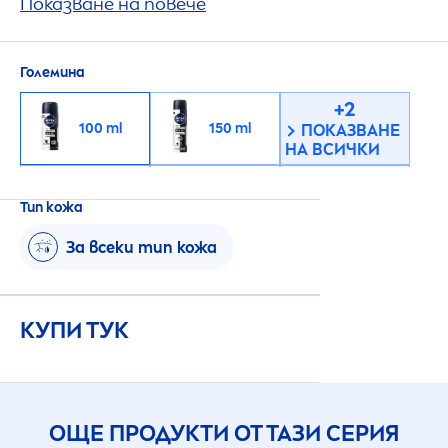
защита срещу изпотяване и неприятна
Показване на повече
миризма, която се грижи както за кожата,
така и за дрехите ти.
Големина
+2
100 ml
150 ml
ПОКАЗВАНЕ
НА ВСИЧКИ
ПОКАЗВАНЕ
200 ml
250 ml
НА ПО-МАЛКО
Тип кожа
За всеки тип кожа
КУПИ ТУК
ОЩЕ ПРОДУКТИ ОТ ТАЗИ СЕРИЯ