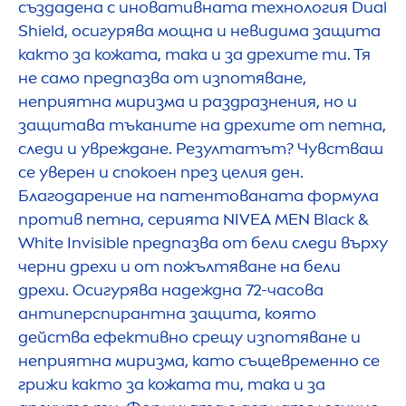
създадена с иновативната технология Dual
Shield, осигурява мощна и невидима защита
както за кожата, така и за дрехите ти. Тя
не само предпазва от изпотяване,
неприятна миризма и раздразнения, но и
защитава тъканите на дрехите от петна,
следи и увреждане. Резултатът? Чувстваш
се уверен и спокоен през целия ден.
Благодарение на патентованата формула
против петна, серията
NIVEA
MEN
Black
&
White
Invisible предпазва от бели следи върху
черни дрехи и от пожълтяване на бели
дрехи. Осигурява надеждна 72-часова
антиперспирантна защита, която
действа ефективно срещу изпотяване и
неприятна миризма, като същевременно се
грижи както за кожата ти, така и за