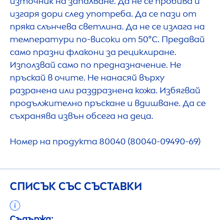
източник на запалване. Да не се пробива и
изгаря дори след употреба. Да се пази от
пряка слънчева светлина. Да не се излага на
температури по-високи от 50°C. Предавай
само празни флакони за рециклиране.
Използвай само по предназначение. Не
пръскай в очите. Не нанасяй върху
разранена или раздразнена кожа. Избягвай
продължително пръскане и вдишване. Да се
съхранява извън обсега на деца.
Номер на продукта 80040 (80040-09490-69)
СПИСЪК СЪС СЪСТАВКИ
Съдържа: