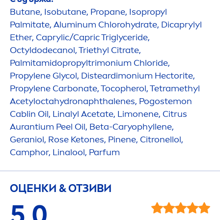
Butane, Isobutane, Propane, Isopropyl
Palmitate, Aluminum Chloro
hydra
te, Dicaprylyl
Ether, Caprylic/Capric Triglyceride,
Octyldodecanol, Triethyl Citrate,
Palmitamidopropyltrimonium Chloride,
Propylene Glycol, Disteardimonium Hectorite,
Propylene Carbonate, Tocopherol, Tetramethyl
Acetylocta
hydro
naphthalenes, Pogostemon
Cablin Oil, Linalyl Acetate, Limonene, Citrus
Aurantium Peel Oil, Beta-Caryophyllene,
Geraniol,
Rose
Ketones, Pinene, Citronellol,
Camphor, Linalool, Parfum
ОЦЕНКИ & ОТЗИВИ
5,0