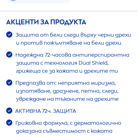
АКЦЕНТИ ЗА ПРОДУКТА
Защита от бели следи върху черни дрехи
и против пожълтяване на бели дрехи
Надеждна 72-часова антиперспирантна
защита с технология Dual Shield,
грижеща се за кожата и дрехите ти
Предпазва от: неприятна миризма,
изпотяване, дразнене, петна, следи,
увреждане на тъканите на дрехите
АКТИВНА 72ч. ЗАЩИТА
Грижовна формула, с дерматологично
доказана съвместимост с кожата