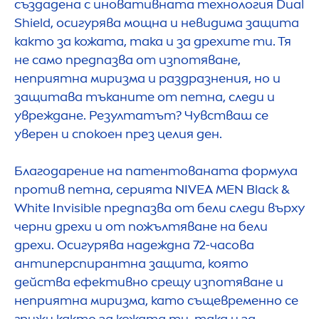
създадена с иновативната технология Dual
Shield, осигурява мощна и невидима защита
както за кожата, така и за дрехите ти. Тя
не само предпазва от изпотяване,
неприятна миризма и раздразнения, но и
защитава тъканите от петна, следи и
увреждане. Резултатът? Чувстваш се
уверен и спокоен през целия ден.
Благодарение на патентованата формула
против петна, серията
NIVEA
MEN
Black
&
White
Invisible предпазва от бели следи върху
черни дрехи и от пожълтяване на бели
дрехи. Осигурява надеждна 72-часова
антиперспирантна защита, която
действа ефективно срещу изпотяване и
неприятна миризма, като същевременно се