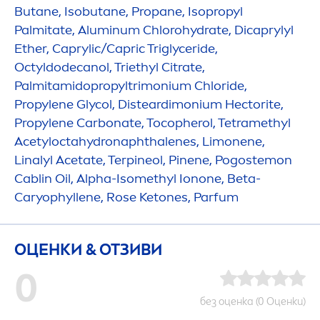
Butane, Isobutane, Propane, Isopropyl
Palmitate, Aluminum Chloro
hydra
te, Dicaprylyl
Ether, Caprylic/Capric Triglyceride,
Octyldodecanol, Triethyl Citrate,
Palmitamidopropyltrimonium Chloride,
Propylene Glycol, Disteardimonium Hectorite,
Propylene Carbonate, Tocopherol, Tetramethyl
Acetylocta
hydro
naphthalenes, Limonene,
Linalyl Acetate, Terpineol, Pinene, Pogostemon
Cablin Oil, Alpha-Isomethyl Ionone, Beta-
Caryophyllene,
Rose
Ketones, Parfum
ОЦЕНКИ & ОТЗИВИ
0
без оценка (0 Оценки)