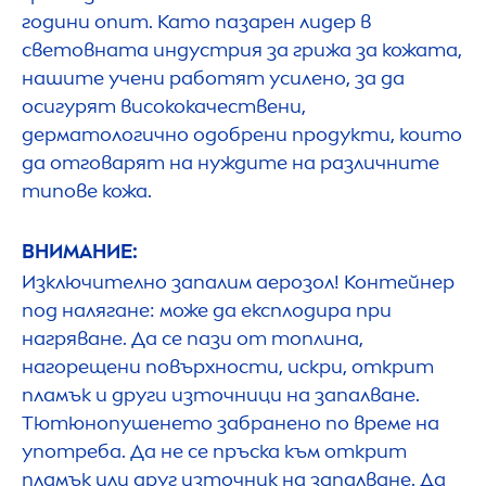
години опит. Като пазарен лидер в
световната индустрия за грижа за кожата,
нашите учени работят усилено, за да
осигурят висококачествени,
дерматологично одобрени продукти, които
да отговарят на нуждите на различните
типове кожа.
ВНИМАНИЕ:
Изключително запалим аерозол! Контейнер
под налягане: може да експлодира при
нагряване. Да се пази от топлина,
нагорещени повърхности, искри, открит
пламък и други източници на запалване.
Тютюнопушенето забранено по време на
употреба. Да не се пръска към открит
пламък или друг източник на запалване. Да