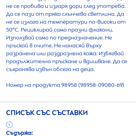
не се пробива и изгаря дори след употреба.
Да се пази от пряка слънчева светлина. Да
не се излага на температури по-високи от
50°C. Рециклирай само празни флакони.
Използвай само по предназначение. Не
пръскай в очите. Не нанасяй върху
разранена или раздразнена кожа. Избягвай
продължително пръскане и вдишване. Да се
съхранява извън обсега на деца.
Номер на продукта 98958 (98958-09080-69)
СПИСЪК СЪС СЪСТАВКИ
Съдържа: