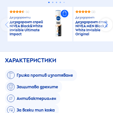
(4)
(2)
Дезодоранти
Дезодорант
Дезодорант спрей
Дезодорант стик
NIVEA
Black
&
White
NIVEA
MEN
Black
&
Invisible Ultimate
White
Invisible
Impact
Original
ХАРАКТЕРИСТИКИ
Грижа против изпотяване
Защитава дрехите
Антибактериален
За всеки тип кожа