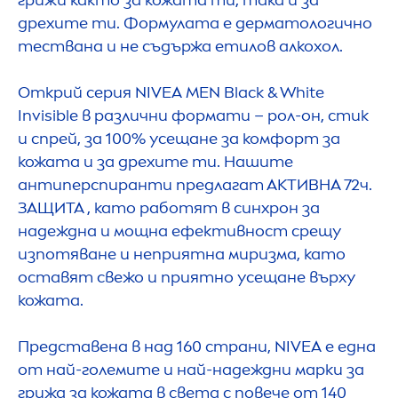
грижи както за кожата ти, така и за
дрехите ти. Формулата е дерматологично
тествана и не съдържа етилов алкохол.
Открий серия
NIVEA
MEN
Black
&
White
Invisible в различни формати – рол-он, стик
и спрей, за 100% усещане за комфорт за
кожата и за дрехите ти. Нашите
антиперспиранти предлагат АКТИВНА 72ч.
ЗАЩИТА , като работят в синхрон за
надеждна и мощна ефективност срещу
изпотяване и неприятна миризма, като
оставят свежо и приятно усещане върху
кожата.
Представена в над 160 страни,
NIVEA
е една
от най-големите и най-надеждни марки за
грижа за кожата в света с повече от 140