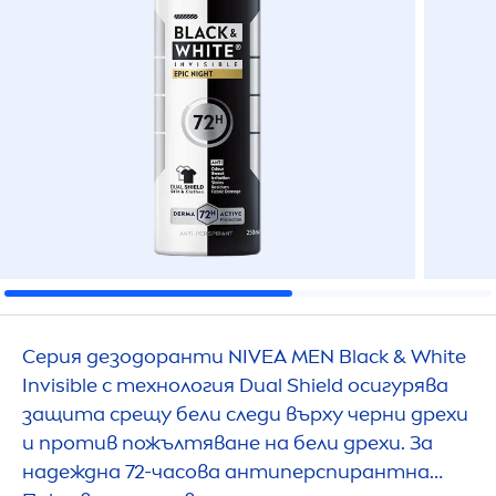
Серия дезодоранти
NIVEA
MEN
Black
&
White
Invisible с технология Dual Shield осигурява
защита срещу бели следи върху черни дрехи
и против пожълтяване на бели дрехи. За
надеждна 72-часова антиперспирантна