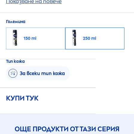
защита срещу изпотяване и неприятна
Показване на повече
миризма, която се грижи както за кожата
ти, така и за дрехите ти.
Големина
150 ml
250 ml
Тип кожа
За всеки тип кожа
КУПИ ТУК
ОЩЕ ПРОДУКТИ ОТ ТАЗИ СЕРИЯ