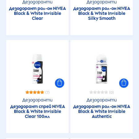
Дезодоранти
Дезодоранти
Дезодорант рол-он
NIVEA
Дезодорант рол-он
NIVEA
Black
&
White
Invisible
Black
&
White
Invisible
Clear
Silky Smooth
(7)
(0)
Дезодоранти
Дезодоранти
Дезодорант спрей
NIVEA
Дезодорант рол-он
NIVEA
Black
&
White
Invisible
Black
&
White
Invisible
Clear 100мл
Authentic