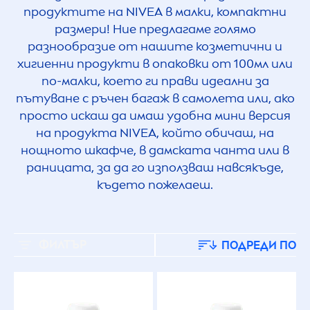
продуктите на
NIVEA
в малки, компактни
размери! Ние предлагаме голямо
разнообразие от нашите козметични и
хигиенни продукти в опаковки от 100мл или
по-малки, което ги прави идеални за
пътуване с ръчен багаж в самолета или, ако
просто искаш да имаш удобна мини версия
на продукта
NIVEA
, който обичаш, на
нощното шкафче, в дамската чанта или в
раницата, за да го използваш навсякъде,
където пожелаеш.
ФИЛТЪР
ПОДРЕДИ ПО