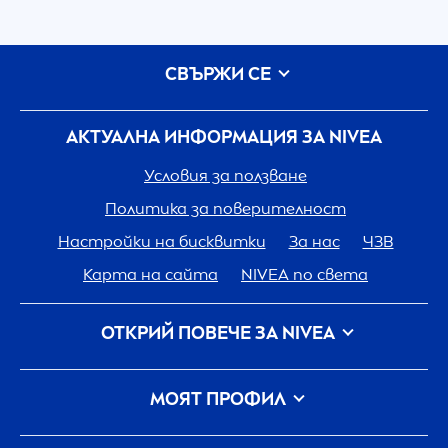
СВЪРЖИ СЕ
АКТУАЛНА ИНФОРМАЦИЯ ЗА
NIVEA
Условия за ползване
Политика за поверителност
Настройки на бисквитки
За нас
ЧЗВ
Карта на сайта
NIVEA
по света
ОТКРИЙ ПОВЕЧЕ ЗА
NIVEA
Кариера
Грижа на
NIVEA
за планетата
МОЯТ ПРОФИЛ
Свържи се с нас
Вход
my
NIVEA