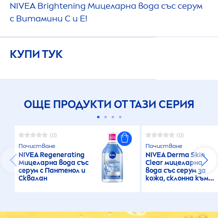
NIVEA
Brightening Мицеларна вода със серум
с Витамини C и E!
КУПИ ТУК
ОЩЕ ПРОДУКТИ ОТ ТАЗИ СЕРИЯ
(0)
(0)
Почистване
Почистване
NIVEA
Regenerating
NIVEA
Derma
Skin
Мицеларна вода със
Clear мицеларна
серум с Пантенол и
вода със серум за
Сквалан
кожа, склонна към
акне