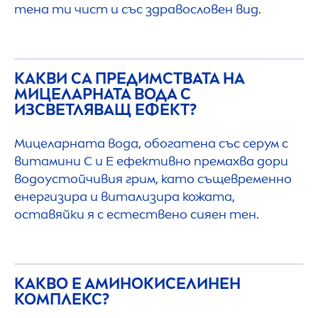
тена ти чист и със здравословен вид.
КАКВИ СА ПРЕДИМСТВАТА НА
МИЦЕЛАРНАТА ВОДА С
ИЗСВЕТЛЯВАЩ ЕФЕКТ?
Мицеларната вода, обогатена със серум с
витамини С и Е ефективно премахва дори
водоустойчивия грим, като същевременно
енергизира и витализира кожата,
оставяйки я с естествено сияен тен.
КАКВО Е АМИНОКИСЕЛИНЕН
КОМПЛЕКС?