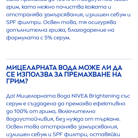
грим, като нежно почиства кожата и
отстранява замърсявания, излишен себум и
SPF филтри. Освен това, тя осигурява
допълнителна грижа, благодарение на
формулата с 5% серум.
МИЦЕЛАРНАТА ВОДА МОЖЕ ЛИ ДА
СЕ ИЗПОЛЗВА ЗА ПРЕМАХВАНЕ НА
ГРИМ?
Да! Мицеларната вода
NIVEA
Brightening със
серум е създадена да премахва ефективно
до 100% от грима, включително
водоустойчивия, без нужда от търкане.
Освен това отстранява замърсявания,
излишен себум и SPF филтри, оставяйки