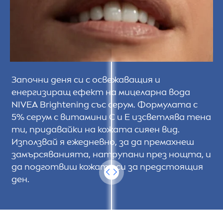
Започни деня си с освежаващия и
енергизиращ ефект на мицеларна вода
NIVEA
Brightening със серум. Формулата с
5% серум с витамини C и E изсветлява тена
ти, придавайки на кожата сияен вид.
Използвай я ежедневно, за да премахнеш
замърсяванията, натрупани през нощта, и
да подготвиш кожата си за предстоящия
ден.