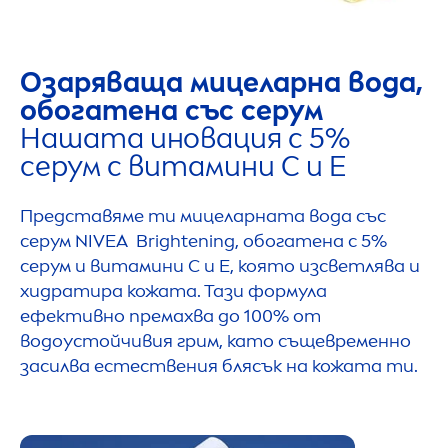
Озаряваща мицеларна вода,
обогатена със серум
Нашата иновация с 5%
серум с витамини С и Е
Представяме ти мицеларната вода със
серум
NIVEA
Brightening, обогатена с 5%
серум и витамини C и E, която изсветлява и
хидратира кожата. Тази формула
ефективно премахва до 100% от
водоустойчивия грим, като същевременно
засилва естествения блясък на кожата ти.