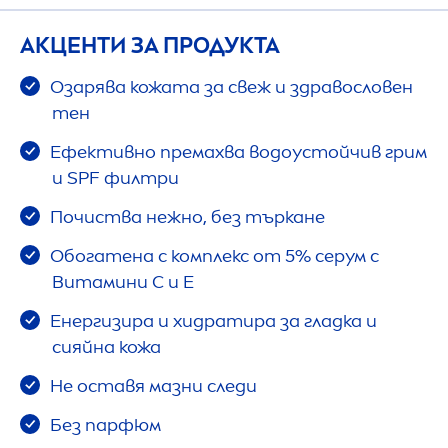
АКЦЕНТИ ЗА ПРОДУКТА
Озарява кожата за свеж и здравословен
тен
Ефективно премахва водоустойчив грим
и SPF филтри
Почиства нежно, без търкане
Обогатена с комплекс от 5% серум с
Витамини C и E
Енергизира и хидратира за гладка и
сияйна кожа
Не оставя мазни следи
Без парфюм