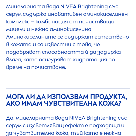
Мицеларната вода
NIVEA
Brightening със
серум съдържа иновативен аминокиселинен
комплекс – комбинация от почистващи
мицели и нежна аминокиселина.
Аминокиселините се съдържат естествено
в кожата и са известни с това, че
подобряват способността ѝ да задържа
влага, като осигуряват хидратация по
време на почистване.
МОГА ЛИ ДА ИЗПОЛЗВАМ ПРОДУКТА,
АКО ИМАМ ЧУВСТВИТЕЛНА КОЖА?
Да, мицеларната вода
NIVEA
Brightening със
серум с изсветляващ ефект е подходяща и
за чувствителна кожа, тъй като е нежна