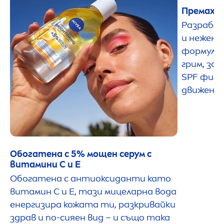
Премахва
Разработ
и нежен 
формула
грим, за
SPF филт
движения
Обогатена с 5% мощен серум с
витамини C и E
Обогатена с антиоксиданти като
витамин С и Е, тази мицеларна вода
енергизира кожата ти, разкривайки
здрав и по-сияен вид – и също така