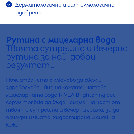
Дерматологично и офталмологично
одобрена
Рутина с мицеларна вода
Твоята сутрешна и вечерна
рутина за най-добри
резултати
Почистването е ключово за свеж и
здравословен вид на кожата. Затова
мицеларната вода
NIVEA
Brightening със
серум трябва да бъде неизменна част от
твоята сутрешна и вечерна грижа, за да
осигуриш чиста, хидратирана и сияйна
кожа.