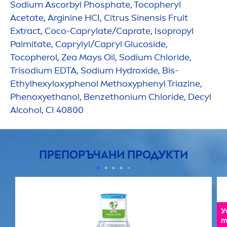
Sodium Ascorbyl Phosphate, Tocopheryl
Acetate, Arginine HCI, Citrus Sinensis Fruit
Extract, Coco-Caprylate/Caprate, Isopropyl
Palmitate, Caprylyl/Capryl Glucoside,
Tocopherol, Zea Mays Oil, Sodium Chloride,
Trisodium EDTA, Sodium
Hydro
xide, Bis-
Ethylhexyloxyphenol Methoxyphenyl Triazine,
Phenoxyethanol, Benzethonium Chloride, Decyl
Alcohol, CI 40800
ПРЕПОРЪЧАНИ ПРОДУКТИ
У