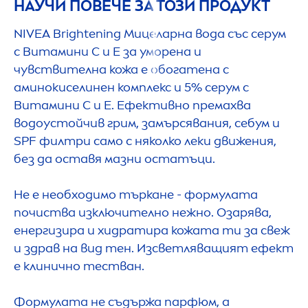
НАУЧИ ПОВЕЧЕ ЗА ТОЗИ ПРОДУКТ
NIVEA
Brightening Мицеларна вода със серум
с Витамини C и E за уморена и
чувствителна кожа е обогатена с
аминокиселинен комплекс и 5% серум с
Витамини C и E. Ефективно премахва
водоустойчив грим, замърсявания, себум и
SPF филтри само с няколко леки движения,
без да оставя мазни остатъци.
Не е необходимо търкане - формулата
почиства изключително нежно. Озарява,
енергизира и хидратира кожата ти за свеж
и здрав на вид тен. Изсветляващият ефект
е клинично тестван.
Формулата не съдържа парфюм, а