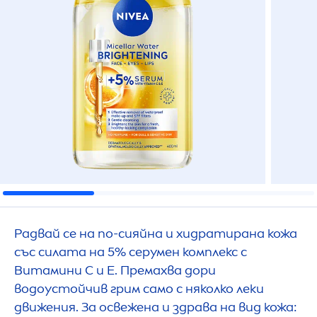
Радвай се на по-сияйна и хидратирана кожа
със силата на 5% серумен комплекс с
Витамини C и E. Премахва дори
водоустойчив грим само с няколко леки
движения. За освежена и здрава на вид кожа: