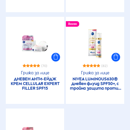
Веган
(70)
(82)
Грижа за лице
Грижа за лице
ДНЕВЕН АНТИ-ЕЙДЖ
NIVEA
LUMINOUS
630®
КРЕМ
CELLULAR
EXPERT
Дневен флуид SPF50+, с
FILLER
SPF15
тройна защита против
пигментни петна