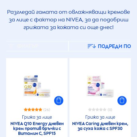
Разгледай гамата от овлажняващи кремове
за лице с фактор на
NIVEA
, за да подобриш
грижата за кожата си още днес!
ФИЛТЪР
ПОДРЕДИ ПО
(26)
(0)
Грижа за лице
Грижа за лице
NIVEA
Q10 Energy Дневен
NIVEA
Caring Дневен крем,
крем против бръчки с
за суха кожа с SPF30
Витамин С, SPF15