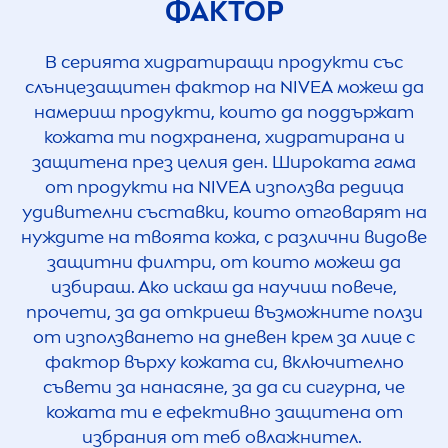
ФАКТОР
В серията хидратиращи продукти със
слънцезащитен фактор на
NIVEA
можеш да
намериш продукти, които да поддържат
кожата ти подхранена, хидратирана и
защитена през целия ден. Широката гама
от продукти на
NIVEA
използва редица
удивителни съставки, които отговарят на
нуждите на твоята кожа, с различни видове
защитни филтри, от които можеш да
избираш. Ако искаш да научиш повече,
прочети, за да откриеш възможните ползи
от използването на дневен крем за лице с
фактор върху кожата си, включително
съвети за нанасяне, за да си сигурна, че
кожата ти е ефективно защитена от
избрания от теб овлажнител.