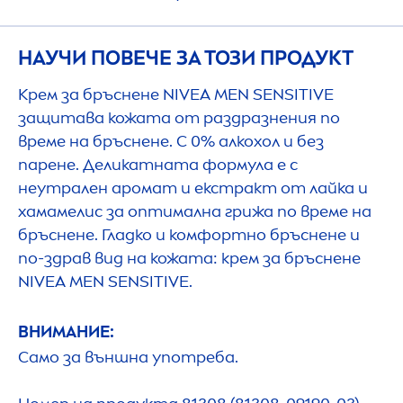
НАУЧИ ПОВЕЧЕ ЗА ТОЗИ ПРОДУКТ
Крем за бръснене
NIVEA
MEN
SENSITIVE
защитава кожата от раздразнения по
време на бръснене. С 0% алкохол и без
парене. Деликатната формула е с
неутрален аромат и екстракт от лайка и
хамамелис за оптимална грижа по време на
бръснене. Гладко и комфортно бръснене и
по-здрав вид на кожата: крем за бръснене
NIVEA
MEN
SENSITIVE
.
ВНИМАНИЕ:
Само за външна употреба.