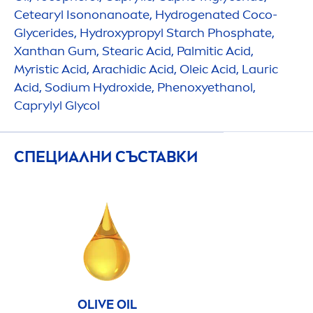
Cetearyl Isononanoate,
Hydro
genated Coco-
Glycerides,
Hydro
xypropyl Starch Phosphate,
Xanthan Gum, Stearic Acid, Palmitic Acid,
Myristic Acid, Arachidic Acid, Oleic Acid, Lauric
Acid, Sodium
Hydro
xide, Phenoxyethanol,
Caprylyl Glycol
СПЕЦИАЛНИ СЪСТАВКИ
OLIVE OIL