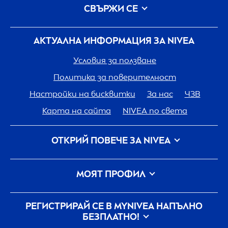
СВЪРЖИ СЕ
АКТУАЛНА ИНФОРМАЦИЯ ЗА
NIVEA
Условия за ползване
Политика за поверителност
Настройки на бисквитки
За нас
ЧЗВ
Карта на сайта
NIVEA
по света
ОТКРИЙ ПОВЕЧЕ ЗА
NIVEA
Кариера
Грижа на
NIVEA
за планетата
МОЯТ ПРОФИЛ
Свържи се с нас
Вход
my
NIVEA
РЕГИСТРИРАЙ СЕ В MY
NIVEA
НАПЪЛНО
БЕЗПЛАТНО!