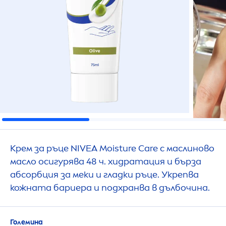
Крем за ръце
NIVEA
Moisture
Care
с маслиново
масло осигурява 48 ч. хидратация и бърза
абсорбция за меки и гладки ръце. Укрепва
кожната бариера и подхранва в дълбочина.
Големина