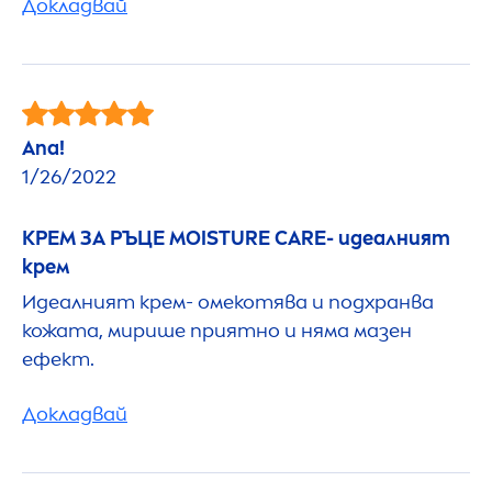
Докладвай
Ana!
1/26/2022
КРЕМ ЗА РЪЦЕ MOISTURE
CARE
- идеалният
крем
Идеалният крем- омекотява и подхранва
кожата, мирише приятно и няма мазен
ефект.
Докладвай