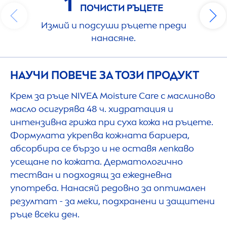
1
ПОЧИСТИ РЪЦЕТЕ
Измий и подсуши ръцете преди
нанасяне.
НАУЧИ ПОВЕЧЕ ЗА ТОЗИ ПРОДУКТ
Крем за ръце
NIVEA
Moisture
Care
с маслиново
масло осигурява 48 ч. хидратация и
интензивна грижа при суха кожа на ръцете.
Формулата укрепва кожната бариера,
абсорбира се бързо и не оставя лепкаво
усещане по кожата. Дерматологично
тестван и подходящ за ежедневна
употреба. Нанасяй редовно за оптимален
резултат - за меки, подхранени и защитени
ръце всеки ден.