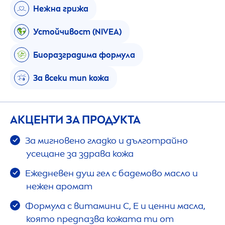
Нежна грижа
Устойчивост (
NIVEA
)
Биоразградима формула
За всеки тип кожа
АКЦЕНТИ ЗА ПРОДУКТА
За мигновено гладко и дълготрайно
усещане за здрава кожа
Ежедневен душ гел с бадемово масло и
нежен аромат
Формула с витамини C, E и ценни масла,
която предпазва кожата ти от