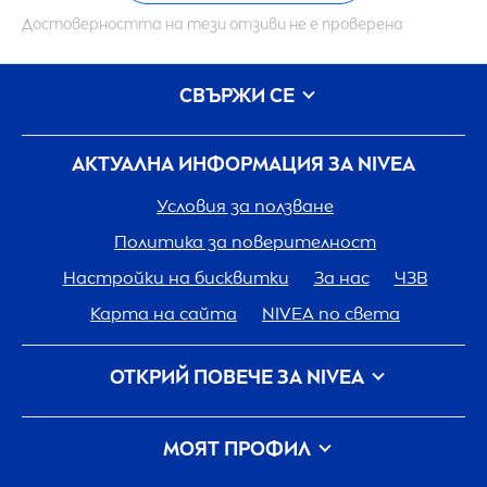
Достоверността на тези отзиви не е проверена
СВЪРЖИ СЕ
АКТУАЛНА ИНФОРМАЦИЯ ЗА
NIVEA
Условия за ползване
Политика за поверителност
Настройки на бисквитки
За нас
ЧЗВ
Карта на сайта
NIVEA
по света
ОТКРИЙ ПОВЕЧЕ ЗА
NIVEA
Кариера
Грижа на
NIVEA
за планетата
МОЯТ ПРОФИЛ
Свържи се с нас