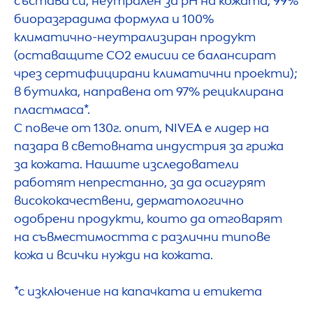
състава си, неутрален за рН на кожата, 99%
биоразградима формула и 100%
климатично-неутрализиран продукт
(оставащите CO2 емисии се балансират
чрез сертифицирани климатични проекти);
в бутилка, направена от 97% рециклирана
пластмаса*.
С повече от 130г. опит,
NIVEA
е лидер на
пазара в световната индустрия за грижа
за кожата. Нашите изследователи
работят непрестанно, за да осигурят
висококачествени, дерматологично
одобрени продукти, които да отговарят
на съвместимостта с различни типове
кожа и всички нужди на кожата.
*с изключение на капачката и етикета