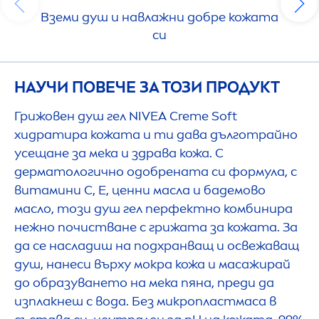
Вземи душ и навлажни добре кожата
си
НАУЧИ ПОВЕЧЕ ЗА ТОЗИ ПРОДУКТ
Грижовен душ гел
NIVEA
Creme
Soft
хидратира кожата и ти дава дълготрайно
усещане за мека и здрава кожа. С
дерматологично одобрената си формула, с
витамини С, Е, ценни масла и бадемово
масло, този душ гел перфектно комбинира
нежно почистване с грижата за кожата. За
да се насладиш на подхранващ и освежаващ
душ, нанеси върху мокра кожа и масажирай
до образуването на мека пяна, преди да
изплакнеш с вода. Без микропластмаса в