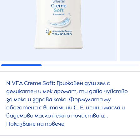
NIVEA
Creme
Soft: Грижовен душ гел с
деликатен и мек аромат, ти дава чувство
за мека и здрава кожа. Формулата му
обогатена с витамини C, E, ценни масла и
бадемово масло нежно почиства и
защитава кожата от изсушаване.
Показване на повече