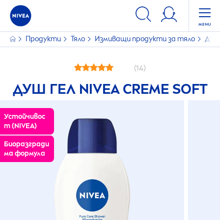
Продукти
Тяло
Измиващи продукти за тяло
Душ
(14)
ДУШ ГЕЛ
NIVEA
CREME
SOFT
Устойчивос
т (
NIVEA
)
Биоразгради
ма формула