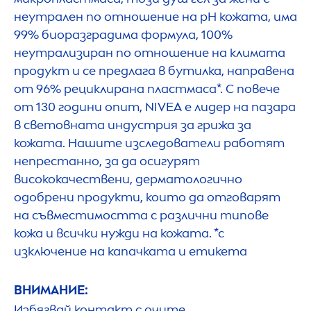
неутрален по отношение на pH кожата, има
99% биоразградима формула, 100%
неутрализиран по отношение на климата
продукт и се предлага в бутилка, направена
от 96% рециклирана пластмаса*. С повече
от 130 години опит,
NIVEA
е лидер на пазара
в световната индустрия за грижа за
кожата. Нашите изследователи работят
непрестанно, за да осигурят
висококачествени, дерматологично
одобрени продукти, които да отговарят
на съвместимостта с различни типове
кожа и всички нужди на кожата. *с
изключение на капачката и етикета
ВНИМАНИЕ:
Избягвай контакт с очите