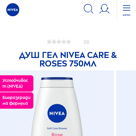
Продукти
Тяло
Измиващи продукти за тяло
Душ
(0)
ДУШ ГЕЛ
NIVEA
CARE
&
ROSE
S 750МЛ
Устойчивос
т (
NIVEA
)
Биоразгради
ма формула