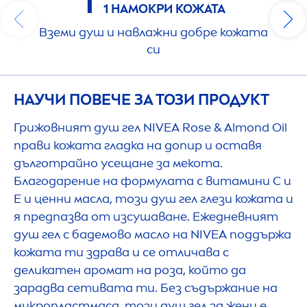
1
1 НАМОКРИ КОЖАТА
Вземи душ и навлажни добре кожата
си
НАУЧИ ПОВЕЧЕ ЗА ТОЗИ ПРОДУКТ
Грижовният душ гел
NIVEA
Rose
& Almond Oil
прави кожата гладка на допир и оставя
дълготрайно усещане за мекота.
Благодарение на формулата с витамини С и
Е и ценни масла, този душ гел глези кожата и
я предпазва от изсушаване. Ежедневният
душ гел с бадемово масло на
NIVEA
поддържа
кожата ти здрава и се отличава с
деликатен аромат на роза, който да
зарадва сетивата ти. Без съдържание на
микропластмаса, този душ гел за жени е