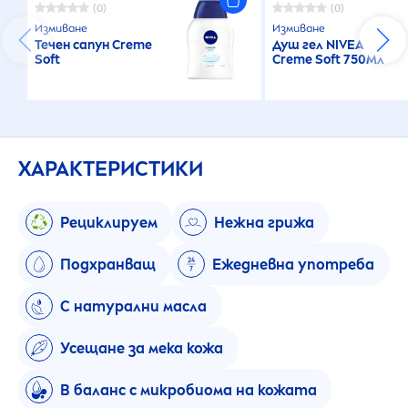
(0)
(0)
Измиване
Измиване
Течен сапун
Creme
Душ гел
NIVEA
Soft
Creme
Soft 750Мл
ХАРАКТЕРИСТИКИ
Рециклируем
Нежна грижа
Подхранващ
Ежедневна употреба
С натурални масла
Усещане за мека кожа
В баланс с микробиома на кожата