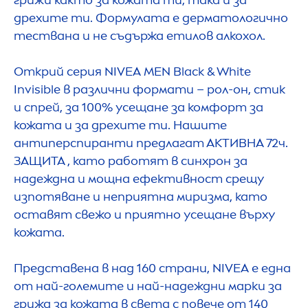
грижи както за кожата ти, така и за
дрехите ти. Формулата е дерматологично
тествана и не съдържа етилов алкохол.
Открий серия
NIVEA
MEN
Black
&
White
Invisible в различни формати – рол-он, стик
и спрей, за 100% усещане за комфорт за
кожата и за дрехите ти. Нашите
антиперспиранти предлагат АКТИВНА 72ч.
ЗАЩИТА , като работят в синхрон за
надеждна и мощна ефективност срещу
изпотяване и неприятна миризма, като
оставят свежо и приятно усещане върху
кожата.
Представена в над 160 страни,
NIVEA
е една
от най-големите и най-надеждни марки за
грижа за кожата в света с повече от 140