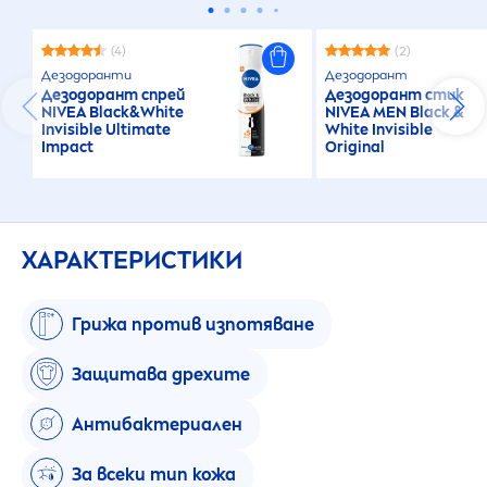
(4)
(2)
Дезодоранти
Дезодорант
Дезодорант спрей
Дезодорант стик
NIVEA
Black
&
White
NIVEA
MEN
Black
&
Invisible Ultimate
White
Invisible
Impact
Original
ХАРАКТЕРИСТИКИ
Грижа против изпотяване
Защитава дрехите
Антибактериален
За всеки тип кожа