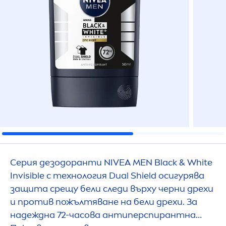
Серия дезодоранти
NIVEA
MEN
Black
&
White
Invisible с технология Dual Shield осигурява
защита срещу бели следи върху черни дрехи
и против пожълтяване на бели дрехи. За
надеждна 72-часова антиперспирантна