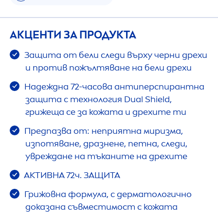
АКЦЕНТИ ЗА ПРОДУКТА
Защита от бели следи върху черни дрехи
и против пожълтяване на бели дрехи
Надеждна 72-часова антиперспирантна
защита с технология Dual Shield,
грижеща се за кожата и дрехите ти
Предпазва от: неприятна миризма,
изпотяване, дразнене, петна, следи,
увреждане на тъканите на дрехите
АКТИВНА 72ч. ЗАЩИТА
Грижовна формула, с дерматологично
доказана съвместимост с кожата