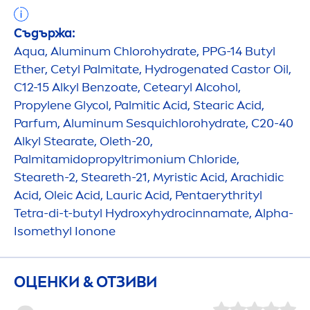
Съдържа:
Aqua
, Aluminum Chloro
hydra
te, PPG-14 Butyl
Ether, Cetyl Palmitate,
Hydro
genated Castor Oil,
C12-15 Alkyl Benzoate, Cetearyl Alcohol,
Propylene Glycol, Palmitic Acid, Stearic Acid,
Parfum, Aluminum Sesquichloro
hydra
te, C20-40
Alkyl Stearate, Oleth-20,
Palmitamidopropyltrimonium Chloride,
Steareth-2, Steareth-21, Myristic Acid, Arachidic
Acid, Oleic Acid, Lauric Acid, Pentaerythrityl
Tetra-di-t-butyl
Hydro
xy
hydro
cinnamate, Alpha-
Isomethyl Ionone
ОЦЕНКИ & ОТЗИВИ