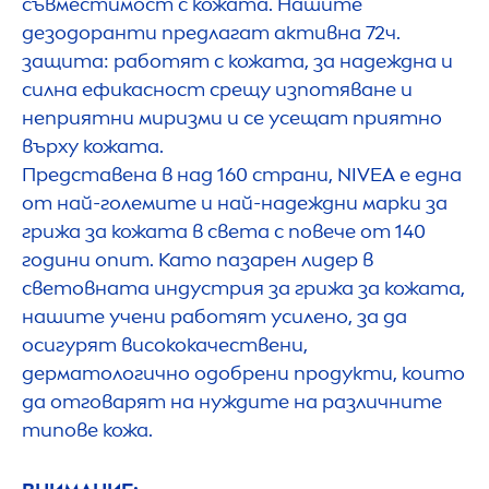
съвместимост с кожата. Нашите
дезодоранти предлагат активна 72ч.
защита: работят с кожата, за надеждна и
силна ефикасност срещу изпотяване и
неприятни миризми и се усещат приятно
върху кожата.
Представена в над 160 страни,
NIVEA
е една
от най-големите и най-надеждни марки за
грижа за кожата в света с повече от 140
години опит. Като пазарен лидер в
световната индустрия за грижа за кожата,
нашите учени работят усилено, за да
осигурят висококачествени,
дерматологично одобрени продукти, които
да отговарят на нуждите на различните
типове кожа.