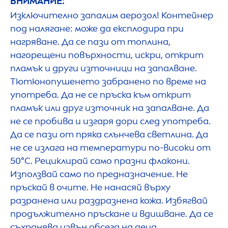
ВНИМАНИЕ:
Изключително запалим аерозол! Контейнер
под налягане: може да експлодира при
нагряване. Да се пази от топлина,
нагорещени повърхности, искри, открит
пламък и други източници на запалване.
Тютюнопушенето забранено по време на
употреба. Да не се пръска към открит
пламък или друг източник на запалване. Да
не се пробива и изгаря дори след употреба.
Да се пази от пряка слънчева светлина. Да
не се излага на температури по-високи от
50°C. Рециклирай само празни флакони.
Използвай само по предназначение. Не
пръскай в очите. Не нанасяй върху
разранена или раздразнена кожа. Избягвай
продължително пръскане и вдишване. Да се
съхранява извън обсега на деца.