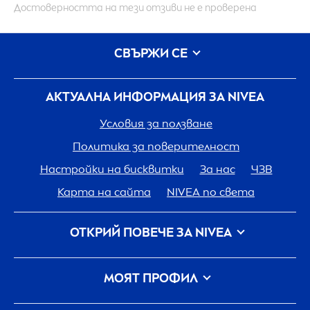
Достоверността на тези отзиви не е проверена
СВЪРЖИ СЕ
АКТУАЛНА ИНФОРМАЦИЯ ЗА
NIVEA
Условия за ползване
Политика за поверителност
Настройки на бисквитки
За нас
ЧЗВ
Карта на сайта
NIVEA
по света
ОТКРИЙ ПОВЕЧЕ ЗА
NIVEA
Кариера
Грижа на
NIVEA
за планетата
МОЯТ ПРОФИЛ
Свържи се с нас
Вход
my
NIVEA