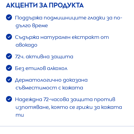
АКЦЕНТИ ЗА ПРОДУКТА
Поддържа подмишниците гладки за по-
дълго време
Съдържа натурален екстракт от
авокадо
72ч. активна защита
Без етилов алкохол
Дерматологично доказана
съвместимост с кожата
Надеждна 72-часова защита против
изпотяване, която се грижи за кожата
ти