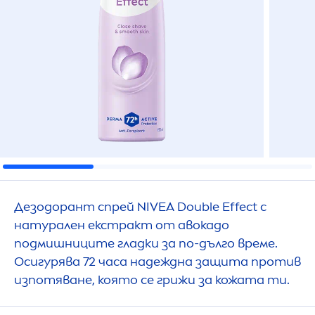
Дезодорант спрей
NIVEA
Double Effect с
натурален екстракт от авокадо
подмишниците гладки за по-дълго време.
Осигурява 72 часа надеждна защита против
изпотяване, която се грижи за кожата ти.