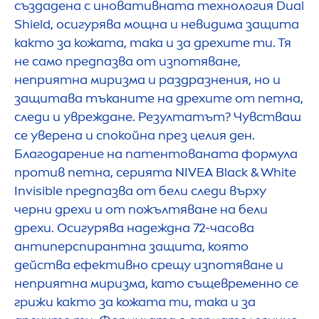
създадена с иновативната технология Dual
Shield, осигурява мощна и невидима защита
както за кожата, така и за дрехите ти. Тя
не само предпазва от изпотяване,
неприятна миризма и раздразнения, но и
защитава тъканите на дрехите от петна,
следи и увреждане. Резултатът? Чувстваш
се уверена и спокойна през целия ден.
Благодарение на патентованата формула
против петна, серията
NIVEA
Black
&
White
Invisible предпазва от бели следи върху
черни дрехи и от пожълтяване на бели
дрехи. Осигурява надеждна 72-часова
антиперспирантна защита, която
действа ефективно срещу изпотяване и
неприятна миризма, като същевременно се
грижи както за кожата ти, така и за