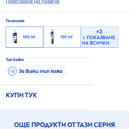
срещу изпотяване и неприятна миризма,
Показване на повече
която се грижи както за кожата, така и за
дрехите ти.
Големина
+2
100 ml
150 ml
ПОКАЗВАНЕ
НА ВСИЧКИ
ПОКАЗВАНЕ
200 ml
250 ml
НА ПО-МАЛКО
Тип кожа
За всеки тип кожа
КУПИ ТУК
ОЩЕ ПРОДУКТИ ОТ ТАЗИ СЕРИЯ