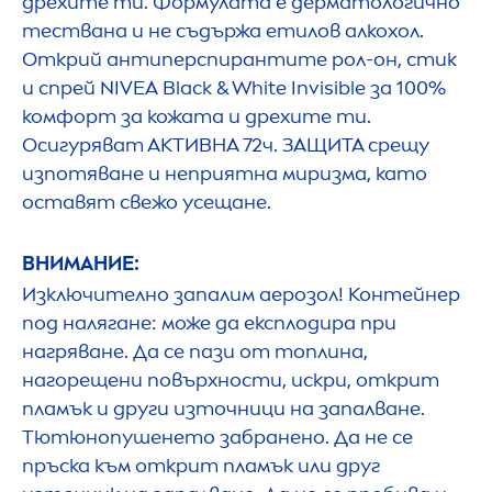
дрехите ти. Формулата е дерматологично
тествана и не съдържа етилов алкохол.
Открий антиперспирантите рол-он, стик
и спрей
NIVEA
Black
&
White
Invisible за 100%
комфорт за кожата и дрехите ти.
Осигуряват АКТИВНА 72ч. ЗАЩИТА срещу
изпотяване и неприятна миризма, като
оставят свежо усещане.
ВНИМАНИЕ:
Изключително запалим аерозол! Контейнер
под налягане: може да експлодира при
нагряване. Да се пази от топлина,
нагорещени повърхности, искри, открит
пламък и други източници на запалване.
Тютюнопушенето забранено. Да не се
пръска към открит пламък или друг