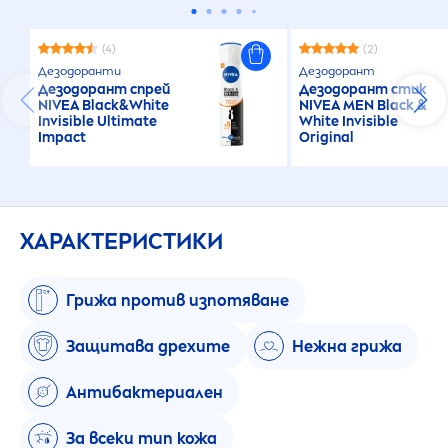
(4)
(2)
Дезодоранти
Дезодорант
Дезодорант спрей
Дезодорант стик
NIVEA
Black
&
White
NIVEA
MEN
Black
&
Invisible Ultimate
White
Invisible
Impact
Original
ХАРАКТЕРИСТИКИ
Грижа против изпотяване
Защитава дрехите
Нежна грижа
Антибактериален
За всеки тип кожа