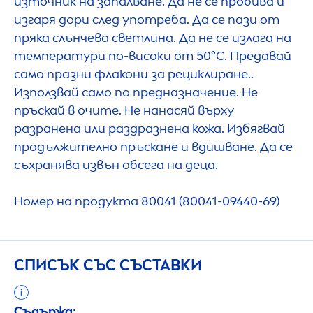
източник на запалване. Да не се пробива и
изгаря дори след употреба. Да се пази от
пряка слънчева светлина. Да не се излага на
температури по-високи от 50°C. Предавай
само празни флакони за рециклиране..
Използвай само по предназначение. Не
пръскай в очите. Не нанасяй върху
разранена или раздразнена кожа. Избягвай
продължително пръскане и вдишване. Да се
съхранява извън обсега на деца.
Номер на продукта 80041 (80041-09440-69)
СПИСЪК СЪС СЪСТАВКИ
Съдържа: