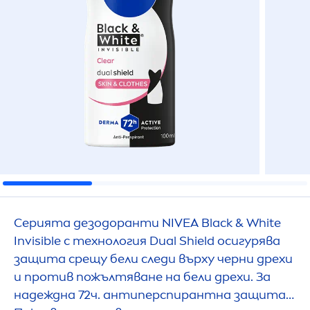
Серията дезодоранти
NIVEA
Black
&
White
Invisible с технология Dual Shield осигурява
защита срещу бели следи върху черни дрехи
и против пожълтяване на бели дрехи. За
надеждна 72ч. антиперспирантна защита