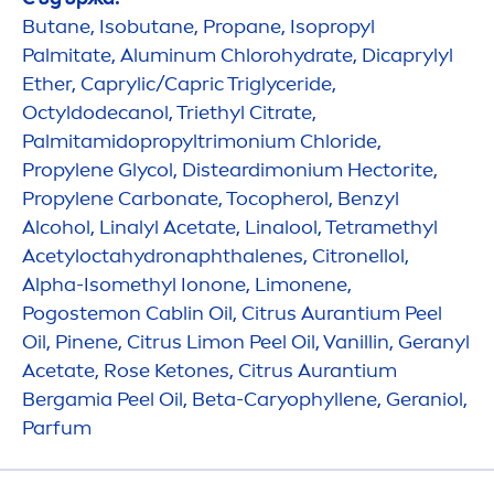
Butane, Isobutane, Propane, Isopropyl
Palmitate, Aluminum Chloro
hydra
te, Dicaprylyl
Ether, Caprylic/Capric Triglyceride,
Octyldodecanol, Triethyl Citrate,
Palmitamidopropyltrimonium Chloride,
Propylene Glycol, Disteardimonium Hectorite,
Propylene Carbonate, Tocopherol, Benzyl
Alcohol, Linalyl Acetate, Linalool, Tetramethyl
Acetylocta
hydro
naphthalenes, Citronellol,
Alpha-Isomethyl Ionone, Limonene,
Pogostemon Cablin Oil, Citrus Aurantium Peel
Oil, Pinene, Citrus Limon Peel Oil, Vanillin, Geranyl
Acetate,
Rose
Ketones, Citrus Aurantium
Bergamia Peel Oil, Beta-Caryophyllene, Geraniol,
Parfum