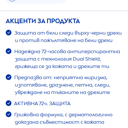
АКЦЕНТИ ЗА ПРОДУКТА
Защита от бели следи върху черни дрехи
и против пожълтяване на бели дрехи
Надеждна 72-часова антиперспирантна
защита с технология Dual Shield,
грижеща се за кожата и дрехите ти
Предпазва от: неприятна миризма,
изпотяване, дразнене, петна, следи,
увреждане на тъканите на дрехите
АКТИВНА 72ч. ЗАЩИТА
Грижовна формула, с дерматологично
доказана съвместимост с кожата