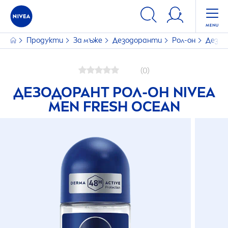
Продукти
За мъже
Дезодоранти
Рол-он
Дезод
(0)
ДЕЗОДОРАНТ РОЛ-ОН
NIVEA
MEN
FRESH
OCEAN