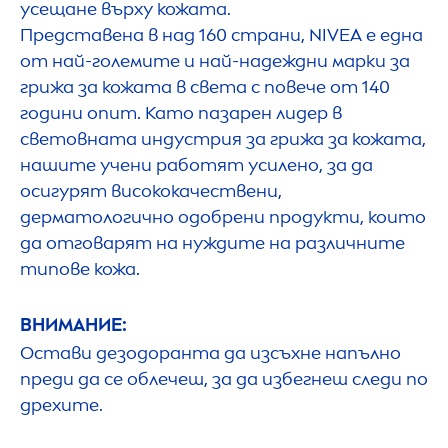
усещане върху кожата.
Представена в над 160 страни,
NIVEA
е една
от най-големите и най-надеждни марки за
грижа за кожата в света с повече от 140
години опит. Като пазарен лидер в
световната индустрия за грижа за кожата,
нашите учени работят усилено, за да
осигурят висококачествени,
дерматологично одобрени продукти, които
да отговарят на нуждите на различните
типове кожа.
ВНИМАНИЕ:
Остави дезодоранта да изсъхне напълно
преди да се облечеш, за да избегнеш следи по
дрехите.