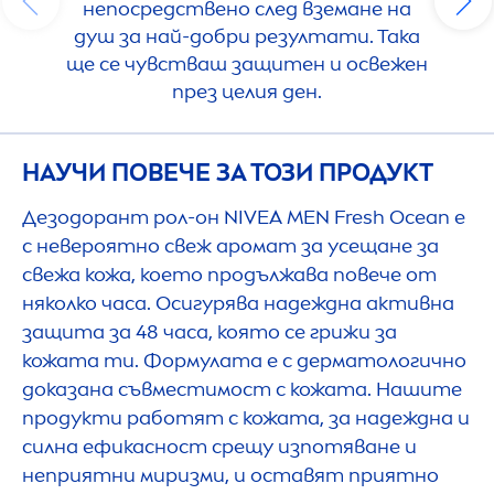
непосредствено след вземане на
душ за най-добри резултати. Така
ще се чувстваш защитен и освежен
през целия ден.
НАУЧИ ПОВЕЧЕ ЗА ТОЗИ ПРОДУКТ
Дезодорант рол-он
NIVEA
MEN
Fresh
Ocean е
с невероятно свеж аромат за усещане за
свежа кожа, което продължава повече от
няколко часа. Осигурява надеждна активна
защита за 48 часа, която се грижи за
кожата ти. Формулата е с дерматологично
доказана съвместимост с кожата. Нашите
продукти работят с кожата, за надеждна и
силна ефикасност срещу изпотяване и
неприятни миризми, и оставят приятно