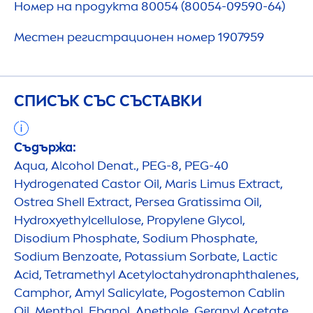
Номер на продукта 80054 (80054-09590-64)
Местен регистрационен номер 1907959
СПИСЪК СЪС СЪСТАВКИ
Съдържа:
Aqua
, Alcohol Denat., PEG-8, PEG-40
Hydro
genated Castor Oil, Maris Limus Extract,
Ostrea Shell Extract, Persea Gratissima Oil,
Hydro
xyethylcellulose, Propylene Glycol,
Disodium Phosphate, Sodium Phosphate,
Sodium Benzoate, Potassium Sorbate, Lactic
Acid, Tetramethyl Acetylocta
hydro
naphthalenes,
Camphor, Amyl Salicylate, Pogostemon Cablin
Oil,
Men
thol, Ebanol, Anethole, Geranyl Acetate,